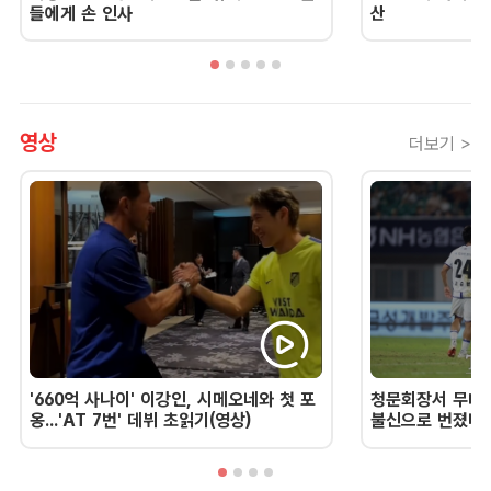
들에게 손 인사
산
영상
더보기 >
'660억 사나이' 이강인, 시메오네와 첫 포
청문회장서 무너진
옹...'AT 7번' 데뷔 초읽기(영상)
불신으로 번졌다 