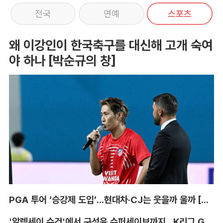
전국
연예
스포츠
왜 이강인이 한국축구를 대신해 고개 숙여
야 하나 [박순규의 창]
PGA 투어 ‘승강제 도입’...현대차·CJ는 웃을까 울까 [박호윤의 IN&OUT]
'알렉세이 수건'에서 구성윤 슈퍼세이브까지...K리그 GK '상전벽해' [이영규의 비욘더매치]