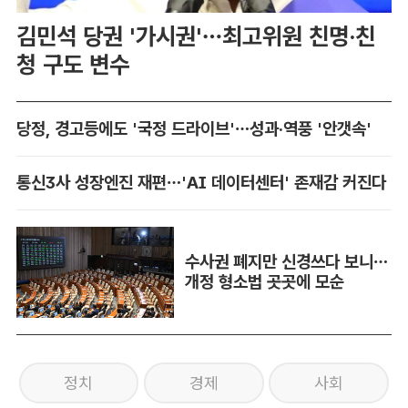
김민석 당권 '가시권'…최고위원 친명·친
청 구도 변수
당정, 경고등에도 '국정 드라이브'…성과·역풍 '안갯속'
통신3사 성장엔진 재편…'AI 데이터센터' 존재감 커진다
수사권 폐지만 신경쓰다 보니…
개정 형소법 곳곳에 모순
정치
경제
사회