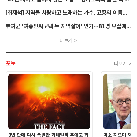
[취재석] 지역을 사랑하고 노래하는 가수, 고향의 이름을 남긴다
부여군 '여흥민씨고택 두 지역살이' 인기…81명 모집에 712명 몰려
더보기 >
포토
더보기 >
8년 만에 다시 폭발한 과테말라 푸에고 화
미소 지으며 외교