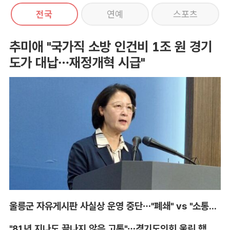
전국
연예
스포츠
추미애 "국가직 소방 인건비 1조 원 경기
도가 대납…재정개혁 시급"
울릉군 자유게시판 사실상 운영 중단…"폐쇄" vs "소통창구 지켜야"
"81년 지나도 끝나지 않은 고통"…경기도의회 울린 핵 피해자의 증언