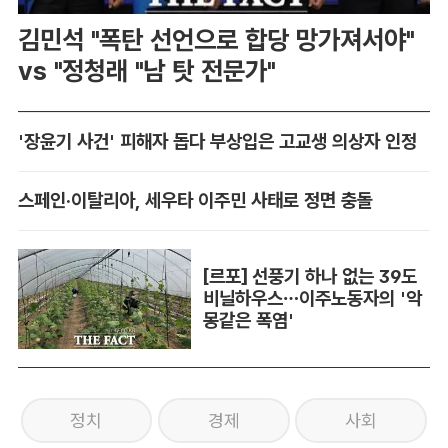
김민석 "폭탄 선언으로 합당 망가져서야"
vs "정청래 "남 탓 전문가"
'장윤기 사건' 피해자 돕다 부상입은 고교생 의상자 인정
스페인·이탈리아, 세우타 이주민 사태로 정면 충돌
[르포] 선풍기 하나 없는 39도
비닐하우스…이주노동자의 '악
몽같은 폭염'
정치
경제
사회