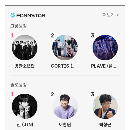
더보기 >
그룹랭킹
1
2
3
방탄소년단
CORTIS (코르티스)
PLAVE (플레이브)
솔로랭킹
1
2
3
진 (JIN)
이찬원
박창근