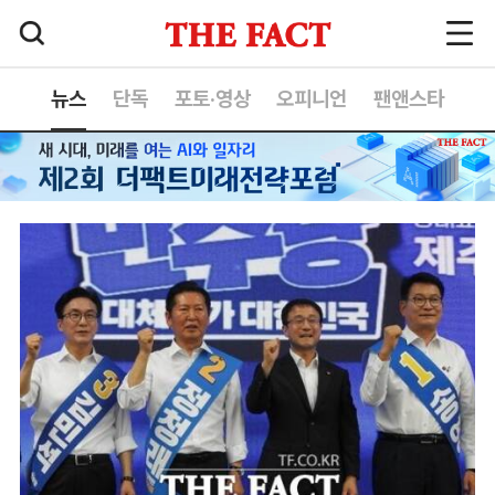
뉴스
단독
포토·영상
오피니언
팬앤스타