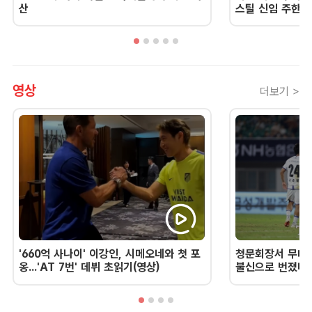
산
스틸 신임 주한 
영상
더보기 >
'660억 사나이' 이강인, 시메오네와 첫 포
청문회장서 무너진
옹...'AT 7번' 데뷔 초읽기(영상)
불신으로 번졌다 