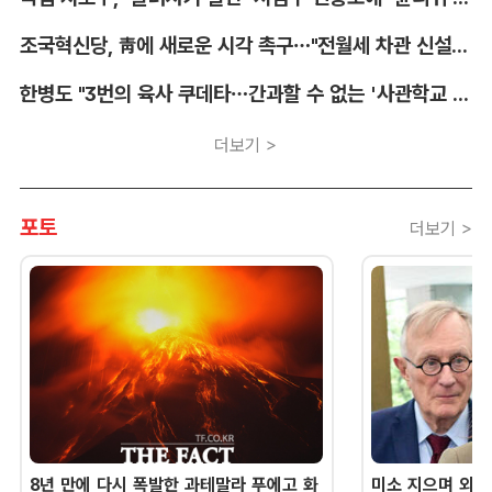
조국혁신당, 靑에 새로운 시각 촉구…"전월세 차관 신설해야"
한병도 "3번의 육사 쿠데타…간과할 수 없는 '사관학교 통합' 명분"
더보기 >
포토
더보기 >
8년 만에 다시 폭발한 과테말라 푸에고 화
미소 지으며 외교