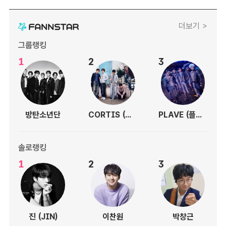
더보기 >
그룹랭킹
1
2
3
방탄소년단
CORTIS (코르티스)
PLAVE (플레이브)
솔로랭킹
1
2
3
진 (JIN)
이찬원
박창근