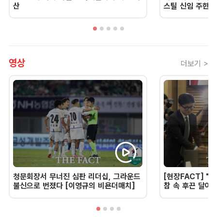
산
스틸 신임 주한 
영상
더보기 >
청문회장서 무너진 심판 리더십, 그라운드
[현장FACT] "한
불신으로 번졌다 [이영규의 비욘더매치]
참 속 후끈 달아