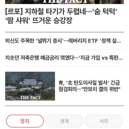
[르포] 지하철 타기가 두렵네…'숨 턱턱'
'땀 샤워' 뜨거운 승강장
외신도 주목한 '널뛰기 증시'…레버리지 ETF '정책 실패' 책임론 공방
치솟던 저축은행 예금금리 꺾였다…'지금 가입 vs 특판 대기' 셈법 복잡
靑, '北 탄도미사일 발사' 긴급
점검회의…"안보리 결의 위반"
정치
경제
사회