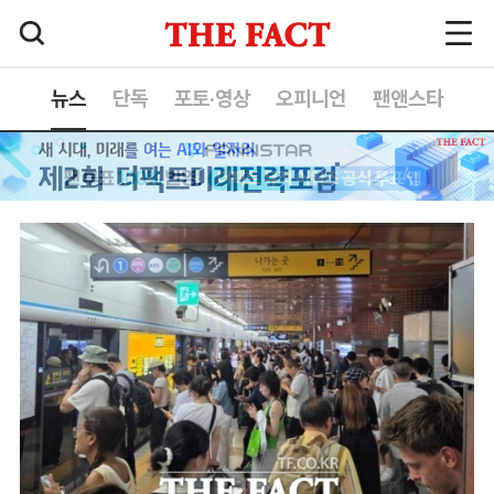
뉴스
단독
포토·영상
오피니언
팬앤스타