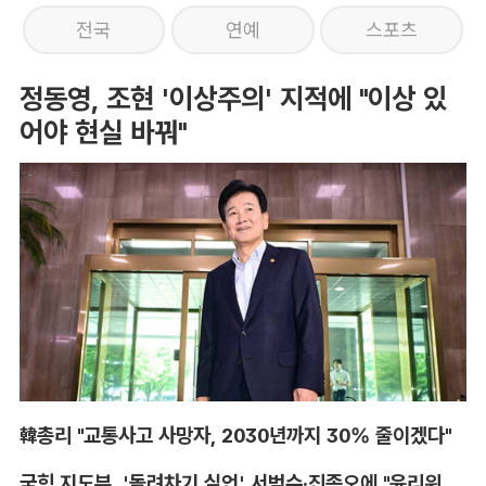
전국
연예
스포츠
정동영, 조현 '이상주의' 지적에 "이상 있
어야 현실 바꿔"
韓총리 "교통사고 사망자, 2030년까지 30% 줄이겠다"
국힘 지도부, '돌려차기 실언' 서범수·진종오에 "윤리위 엄중 조치"