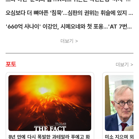
오심보다 더 뼈아픈 ‘침묵’...심판의 권위는 휘슬에 있지 않다 [박순규의 창]
'660억 사나이' 이강인, 시메오네와 첫 포옹...'AT 7번' 데뷔 초읽기
더보기 >
포토
더보기 >
8년 만에 다시 폭발한 과테말라 푸에고 화
미소 지으며 외교