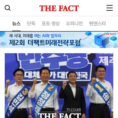
뉴스
단독
포토·영상
오피니언
팬앤스타