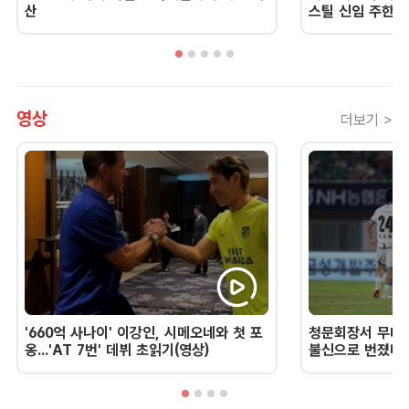
산
스틸 신임 주한 
영상
더보기 >
'660억 사나이' 이강인, 시메오네와 첫 포
청문회장서 무너진
옹...'AT 7번' 데뷔 초읽기(영상)
불신으로 번졌다 