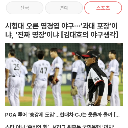
전국
연예
스포츠
시험대 오른 염경엽 야구…‘과대 포장’이
냐, ‘진짜 명장’이냐 [김대호의 야구생각]
PGA 투어 ‘승강제 도입’...현대차·CJ는 웃을까 울까 [박호윤의 IN&OUT]
스타 아닌 ‘준비의 힘’...K리그 뒤흔든 국민은행 '까치' 사단 [이영규의 비욘더매치]