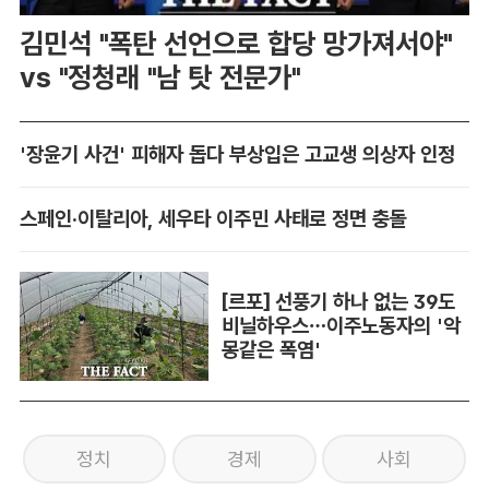
김민석 "폭탄 선언으로 합당 망가져서야"
vs "정청래 "남 탓 전문가"
'장윤기 사건' 피해자 돕다 부상입은 고교생 의상자 인정
스페인·이탈리아, 세우타 이주민 사태로 정면 충돌
[르포] 선풍기 하나 없는 39도
비닐하우스…이주노동자의 '악
몽같은 폭염'
정치
경제
사회