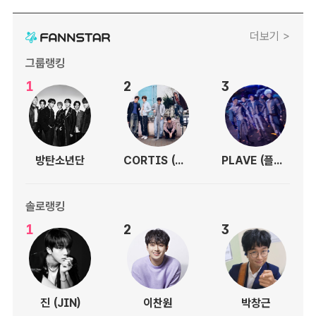
더보기 >
그룹랭킹
1
2
3
방탄소년단
CORTIS (코르티스)
PLAVE (플레이브)
솔로랭킹
1
2
3
진 (JIN)
이찬원
박창근