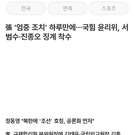
전국
연예
스포츠
張 '엄중 조치' 하루만에…국힘 윤리위, 서
범수·진종오 징계 착수
정동영 "북한에 '조선' 호칭, 공론화 먼저"
李, 규제합리화 부위원장에 김태유·국립외교원장 김흥규 임명