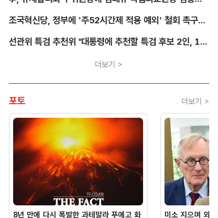
조국혁신당, 정부에 '주52시간제 적용 예외' 철회 촉구…"흥정 대상 아냐"
선관위 특검 추천위 "대통령에 추천할 특검 후보 2인, 14일 확정"
더보기 >
포토
더보기 >
8년 만에 다시 폭발한 과테말라 푸에고 화
미소 지으며 외교