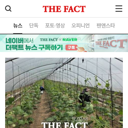
뉴스
단독
포토·영상
오피니언
팬앤스타