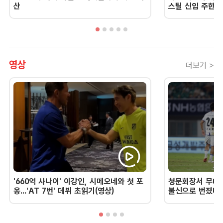
산
스틸 신임 주한 
영상
더보기 >
'660억 사나이' 이강인, 시메오네와 첫 포
청문회장서 무너진
옹...'AT 7번' 데뷔 초읽기(영상)
불신으로 번졌다 