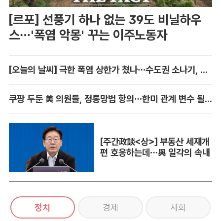
[르포] 선풍기 하나 없는 39도 비닐하우
스…'폭염 악몽' 꾸는 이주노동자
[오늘의 날씨] 극한 폭염 상한가 쳤나…수도권 소나기, 동해안에 폭우
쿠팡 두둔 美 의원들, 정통망법 항의…한미 관계 변수 될까
[주간政談<상>] 부동산 세재개
편 호응하는데…與 일각의 속내
정치
경제
사회