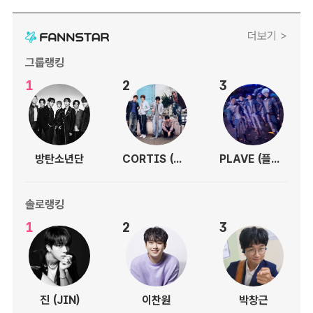
더보기 >
그룹랭킹
1
2
3
방탄소년단
CORTIS (코르티스)
PLAVE (플레이브)
솔로랭킹
1
2
3
진 (JIN)
이찬원
박창근