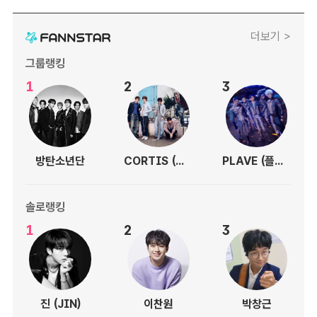
더보기 >
그룹랭킹
1
2
3
방탄소년단
CORTIS (코르티스)
PLAVE (플레이브)
솔로랭킹
1
2
3
진 (JIN)
이찬원
박창근