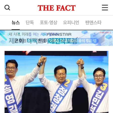
뉴스
단독
포토·영상
오피니언
팬앤스타