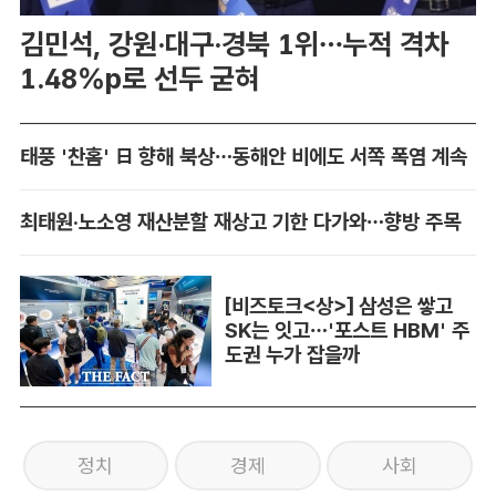
김민석, 강원·대구·경북 1위…누적 격차
1.48%p로 선두 굳혀
태풍 '찬홈' 日 향해 북상…동해안 비에도 서쪽 폭염 계속
최태원·노소영 재산분할 재상고 기한 다가와…향방 주목
[비즈토크<상>] 삼성은 쌓고
SK는 잇고…'포스트 HBM' 주
도권 누가 잡을까
정치
경제
사회