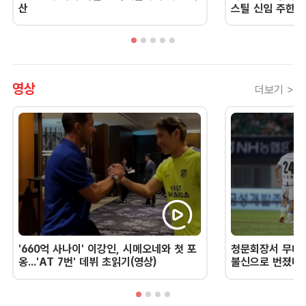
산
스틸 신임 주한 
영상
더보기 >
'660억 사나이' 이강인, 시메오네와 첫 포
청문회장서 무너진
옹...'AT 7번' 데뷔 초읽기(영상)
불신으로 번졌다 