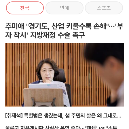
전국
연예
스포츠
추미애 "경기도, 산업 키울수록 손해"…'부
자 착시' 지방재정 수술 촉구
[취재석] 특별법은 생겼는데, 섬 주민의 삶은 왜 그대로인가
울릉군 자유게시판 사실상 운영 중단…"폐쇄" vs "소통창구 지켜야"