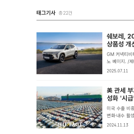
태그기사
총22건
쉐보레, 
상품성 개
GM 커넥티비티 플랫폼 온스
노 베이지. /
제너럴 모터스(
2025.07.11
(TRAX CR
美 관세 부
성화 '시급
미국 수출 비중 3
변화·내수 활성화 필요성 대두 GM
럼프 미국 대
2024.11.13
려가 나온다. 