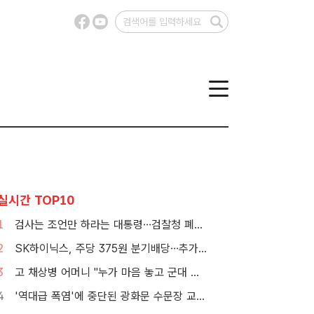
실시간 TOP10
1
검사는 조언만 하라는 대통령…검찰청 폐지 앞둔 합수본 '딜레마'
2
SK하이닉스, 주당 375원 분기배당…추가 주주환원 예고
3
고 채상병 어머니 "누가 마음 놓고 군대 보내겠나"…임성근 징역 3년에 분통
4
'역대급 폭염'에 중단된 광화문 수문장 교대 의식 [포토]