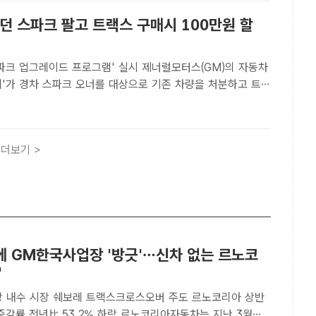
던 스파크 팔고 트랙스 구매시 100만원 할
그레이드 프로그램' 실시 제너럴모터스(GM)의 자동차
레'가 경차 스파크 오너를 대상으로 기존 차량을 처분하고 트랙
 신차를 구매하면 최대 100만원의 혜택을 지원하는 '스파크
그램'을 실시한다. /GM 한국사업장[더팩트 | 김태환 기자]..
더보기 >
에 GM한국사업장 '방긋'…신차 없는 르노코
'
 내수 시장 쉐보레 트랙스크로스오버 주도 르노코리아 상반
년比 53.2% 하락 르노코리아자동차는 지난 3월