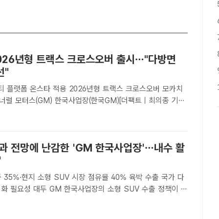
2026년형 트랙스 크로스오버 출시…"다방면
선"
타 적용 2026년형 트랙스 크로스오버 모카치
제너럴 모터스(GM) 한국사업장(한국GM)[더팩트ㅣ최의종 기자]
GM) 산하 브랜드 쉐보레가 2026년형 '트랙스 크로스오버
OSSOVER)'를 출시하고 본격적인 판매에 나섰다.쉐보..
과 전망에 난감한 'GM 한국사업장'…내수 활
'
5%·현지 소형 SUV 시장 점유율 40% 육박 수출 국가 다
 한국사업장의 소형 SUV 수출 정책이 트
통령 당선인의 관세 정책으로 인해 매출이 줄어들 수 있다는 우
사진은 경남 창원시 마산가포신항에서 선적 대기 중인..