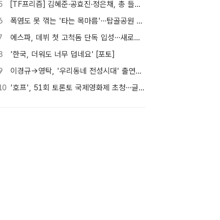
5
[TF프리즘] 김혜준·공효진·정은채, 총 들고 액션 한판
6
폭염도 못 꺾는 '타는 목마름'…탑골공원 아리수 냉장고 가보니
7
에스파, 데뷔 첫 고척돔 단독 입성…새로운 세계 열린다
8
'한국, 더워도 너무 덥네요' [포토]
9
이경규→영탁, '우리동네 전성시대' 출연…내일(8일) 첫 방송
10
'호프', 51회 토론토 국제영화제 초청…글로벌 행보 계속