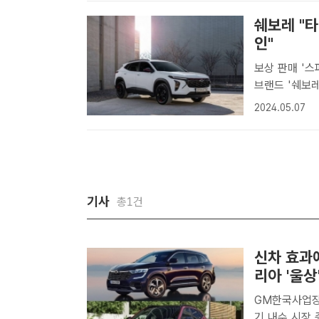
쉐보레 "타
인"
보상 판매 '스파크 업
브랜드 '쉐보
스 크로스오버
2024.05.07
업그레이드 프로
기사
총1건
신차 효과
리아 '울상
GM한국사업장
기 내수 시장 증감률 전