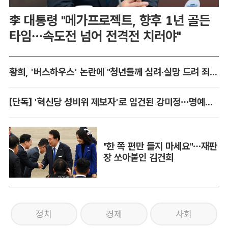
李 대통령 "메가프로젝트, 향후 1년 골든
타임…속도전 넘어 전격전 치러야"
황희, '버스하우스' 논란에 "청년들께 심려·실망 드려 죄송"
[단독] '혁신당 성비위 제보자'로 입건된 강미정…명예훼손 혐의 불송치
"한 쪽 편만 들지 마세요"…재판
장 쏘아붙인 김건희
정치
경제
사회