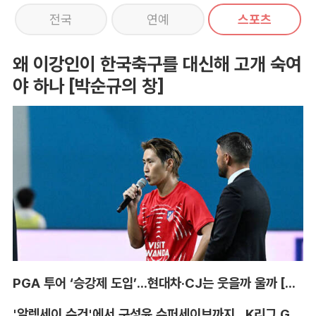
전국
연예
스포츠
왜 이강인이 한국축구를 대신해 고개 숙여
야 하나 [박순규의 창]
PGA 투어 ‘승강제 도입’...현대차·CJ는 웃을까 울까 [박호윤의 IN&OUT]
'알렉세이 수건'에서 구성윤 슈퍼세이브까지...K리그 GK '상전벽해' [이영규의 비욘더매치]