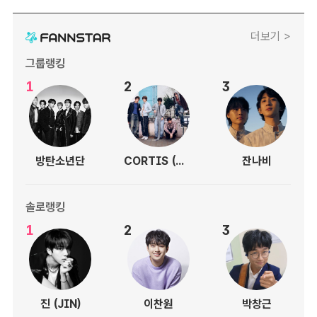
더보기 >
그룹랭킹
1
2
3
방탄소년단
CORTIS (코르티스)
잔나비
솔로랭킹
1
2
3
진 (JIN)
이찬원
박창근