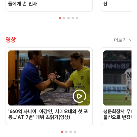
들에게 손 인사
산
영상
더보기 >
'660억 사나이' 이강인, 시메오네와 첫 포
청문회장서 무너진
옹...'AT 7번' 데뷔 초읽기(영상)
불신으로 번졌다 