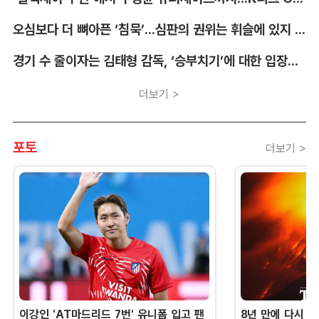
오심보다 더 뼈아픈 ‘침묵’...심판의 권위는 휘슬에 있지 않다 [박순규의 창]
경기 수 줄이자는 김태형 감독, ‘승부치기’에 대한 입장부터 밝혀야 [김대호의 야구생각]
더보기 >
포토
더보기 >
이강인 'AT마드리드 7번' 유니폼 입고 팬
8년 만에 다시 