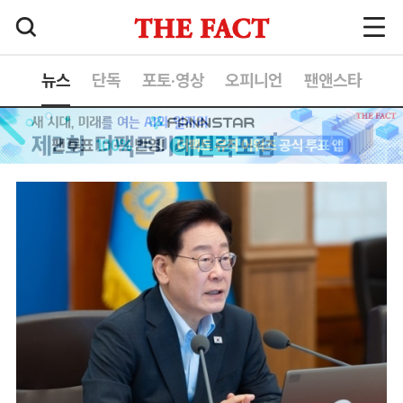
뉴스
단독
포토·영상
오피니언
팬앤스타