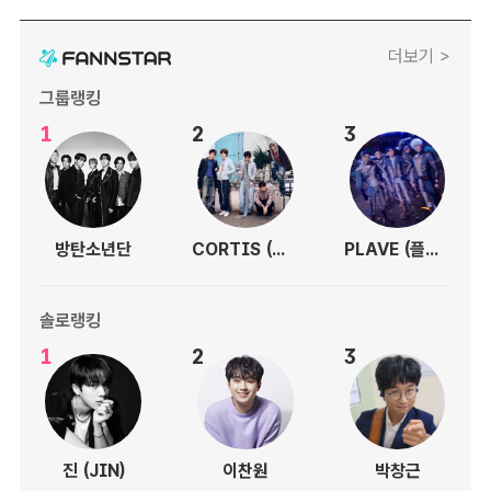
더보기 >
그룹랭킹
1
2
3
방탄소년단
CORTIS (코르티스)
PLAVE (플레이브)
솔로랭킹
1
2
3
진 (JIN)
이찬원
박창근