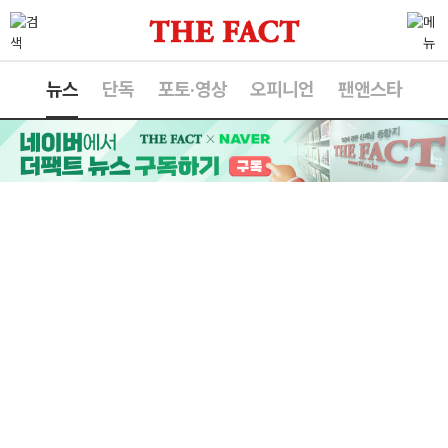
뉴스
단독
포토·영상
오피니언
팬앤스타