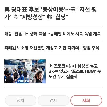
與 당대표 후보 '동상이몽'…宋 "지선 평
가" 金 "지방성장" 鄭 "합당"
태풍 '찬홈' 日 향해 북상…동해안 비에도 서쪽 폭염 계속
최태원·노소영 재산분할 재상고 기한 다가와…향방 주목
[비즈토크<상>] 삼성은 쌓고
SK는 잇고…'포스트 HBM' 주
도권 누가 잡을까
정치
경제
사회