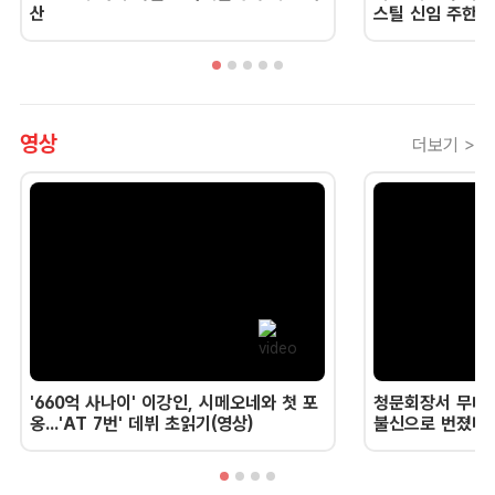
산
스틸 신임 주한 
영상
더보기 >
'660억 사나이' 이강인, 시메오네와 첫 포
청문회장서 무너진
옹...'AT 7번' 데뷔 초읽기(영상)
불신으로 번졌다 