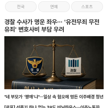
전국
연예
스포츠
경찰 수사가 명운 좌우… '유전무죄 무전
유죄' 변호사비 부담 우려
"네 부모가 '쨩깨'냐"…일상 속 혐오에 멍든 이주배경 청년
[르포] 선풍기 하나 없는 39도 비닐하우스…이주노동자의 '악몽같은 폭염'