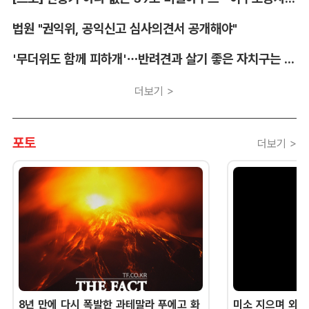
법원 "권익위, 공익신고 심사의견서 공개해야"
'무더위도 함께 피하개'…반려견과 살기 좋은 자치구는 어디
더보기 >
포토
더보기 >
8년 만에 다시 폭발한 과테말라 푸에고 화
미소 지으며 외교