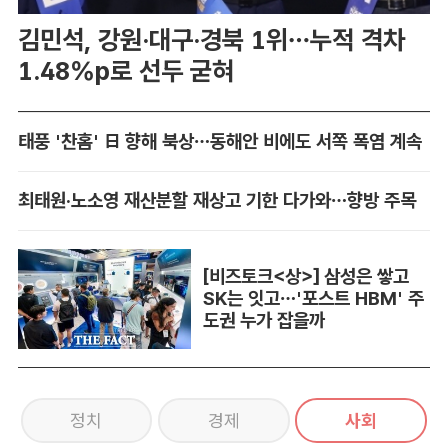
김민석, 강원·대구·경북 1위…누적 격차
1.48%p로 선두 굳혀
태풍 '찬홈' 日 향해 북상…동해안 비에도 서쪽 폭염 계속
최태원·노소영 재산분할 재상고 기한 다가와…향방 주목
[비즈토크<상>] 삼성은 쌓고
SK는 잇고…'포스트 HBM' 주
도권 누가 잡을까
정치
경제
사회