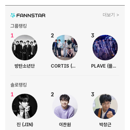
더보기 >
그룹랭킹
1
2
3
방탄소년단
CORTIS (코르티스)
PLAVE (플레이브)
솔로랭킹
1
2
3
진 (JIN)
이찬원
박창근