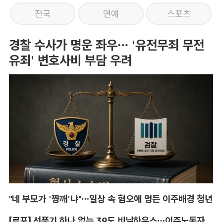
전국
연예
스포츠
경찰 수사가 명운 좌우… '유전무죄 무전
유죄' 변호사비 부담 우려
"네 부모가 '쨩깨'냐"…일상 속 혐오에 멍든 이주배경 청년
[르포] 선풍기 하나 없는 39도 비닐하우스…이주노동자의 '악몽같은 폭염'