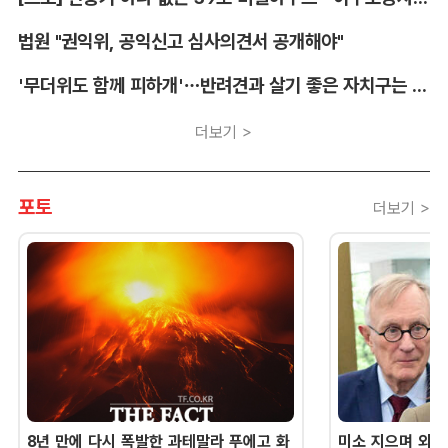
법원 "권익위, 공익신고 심사의견서 공개해야"
'무더위도 함께 피하개'…반려견과 살기 좋은 자치구는 어디
더보기 >
포토
더보기 >
8년 만에 다시 폭발한 과테말라 푸에고 화
미소 지으며 외교