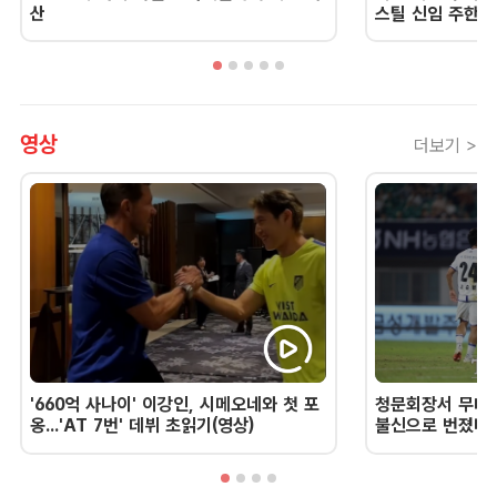
산
스틸 신임 주한 
영상
더보기 >
'660억 사나이' 이강인, 시메오네와 첫 포
청문회장서 무너진
옹...'AT 7번' 데뷔 초읽기(영상)
불신으로 번졌다 