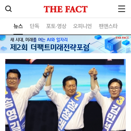
뉴스
단독
포토·영상
오피니언
팬앤스타