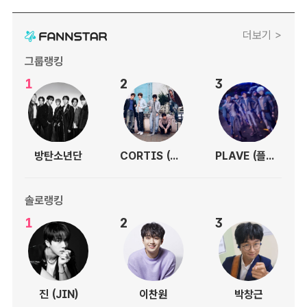
더보기 >
그룹랭킹
1
2
3
방탄소년단
CORTIS (코르티스)
PLAVE (플레이브)
솔로랭킹
1
2
3
진 (JIN)
이찬원
박창근