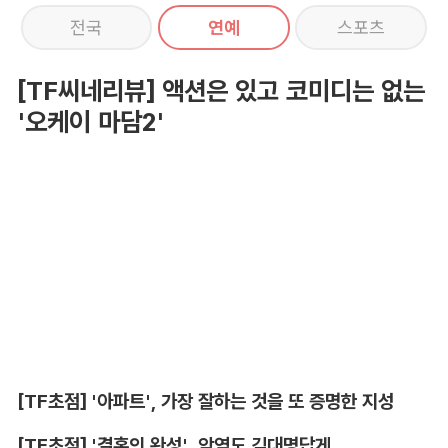
전국
연예
스포츠
[TF씨네리뷰] 액션은 있고 코미디는 없는
'오케이 마담2'
[TF초점] '아파트', 가장 잘하는 것을 또 증명한 지성
[TF초점] '결혼의 완성', 악역도 김대명답게