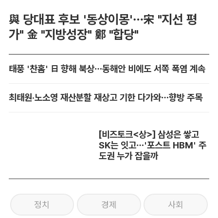
與 당대표 후보 '동상이몽'…宋 "지선 평
가" 金 "지방성장" 鄭 "합당"
태풍 '찬홈' 日 향해 북상…동해안 비에도 서쪽 폭염 계속
최태원·노소영 재산분할 재상고 기한 다가와…향방 주목
[비즈토크<상>] 삼성은 쌓고
SK는 잇고…'포스트 HBM' 주
도권 누가 잡을까
정치
경제
사회