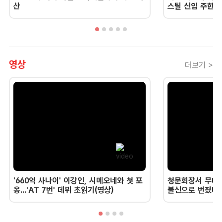
산
스틸 신임 주한 
영상
더보기 >
'660억 사나이' 이강인, 시메오네와 첫 포
청문회장서 무너진
옹...'AT 7번' 데뷔 초읽기(영상)
불신으로 번졌다 