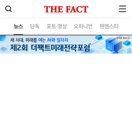
뉴스
단독
포토·영상
오피니언
팬앤스타