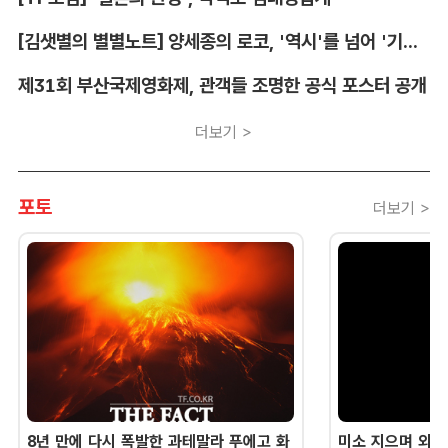
[김샛별의 별별노트] 양세종의 로코, '역시'를 넘어 '기대 이상'
제31회 부산국제영화제, 관객들 조명한 공식 포스터 공개
더보기 >
포토
더보기 >
8년 만에 다시 폭발한 과테말라 푸에고 화
미소 지으며 외교