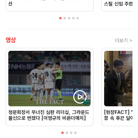
산
스틸 신임 주한 
영상
더보기 >
청문회장서 무너진 심판 리더십, 그라운드
[현장FACT] "한
불신으로 번졌다 [이영규의 비욘더매치]
참 속 후끈 달아