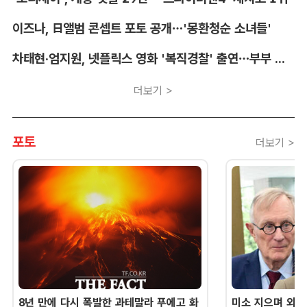
이즈나, 日앨범 콘셉트 포토 공개…'몽환청순 소녀들'
차태현·엄지원, 넷플릭스 영화 '복직경찰' 출연…부부 호흡
더보기 >
포토
더보기 >
8년 만에 다시 폭발한 과테말라 푸에고 화
미소 지으며 외교