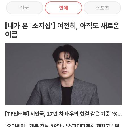
전국
연예
스포츠
[내가 본 '소지섭'] 여전히, 아직도 새로운
이름
[TF인터뷰] 서인국, 17년 차 배우의 한결 같은 기준 '성장'
'오디세이', 개봉 첫날 29만…'스파이더맨4' 제치고 1위