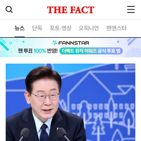
뉴스
단독
포토·영상
오피니언
팬앤스타