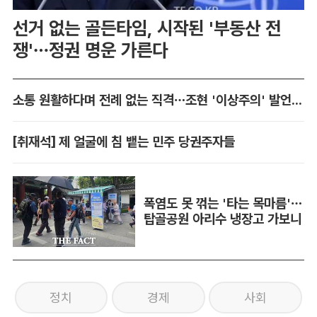
선거 없는 골든타임, 시작된 '부동산 전
쟁'…정권 명운 가른다
소통 원활하다며 전례 없는 직격…조현 '이상주의' 발언 논란
[취재석] 제 얼굴에 침 뱉는 민주 당권주자들
폭염도 못 꺾는 '타는 목마름'…
탑골공원 아리수 냉장고 가보니
정치
경제
사회