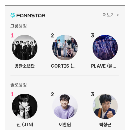
더보기 >
그룹랭킹
1
2
3
방탄소년단
CORTIS (코르티스)
PLAVE (플레이브)
솔로랭킹
1
2
3
진 (JIN)
이찬원
박창근