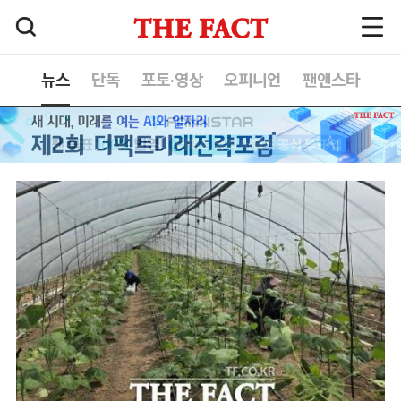
뉴스
단독
포토·영상
오피니언
팬앤스타