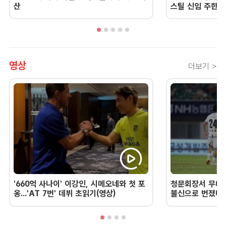
산
스틸 신임 주한 
영상
더보기 >
'660억 사나이' 이강인, 시메오네와 첫 포
청문회장서 무너진
옹...'AT 7번' 데뷔 초읽기(영상)
불신으로 번졌다 