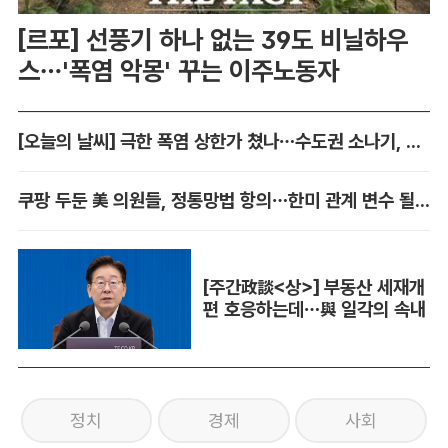
[르포] 선풍기 하나 없는 39도 비닐하우
스…'폭염 악몽' 꾸는 이주노동자
[오늘의 날씨] 극한 폭염 상한가 쳤나…수도권 소나기, 동해안에 폭우
쿠팡 두둔 美 의원들, 정통망법 항의…한미 관계 변수 될까
[주간政談<상>] 부동산 세재개
편 호응하는데…與 일각의 속내
정치
경제
사회