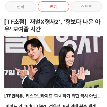
전국
연예
스포츠
[TF초점] '재벌X형사2', '형보다 나은 아
우' 보여줄 시간
[TF인터뷰] 키스오브라이프 "과시하기 위한 섹시 아닌 당당함"
'메이드 인 코리아 시즌2' 정우성, 9년 만에 복수 재개