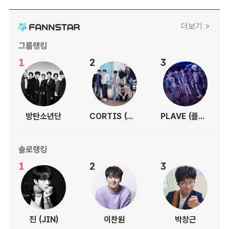
더보기 >
그룹랭킹
1
2
3
방탄소년단
CORTIS (코르티스)
PLAVE (플레이브)
솔로랭킹
1
2
3
진 (JIN)
이찬원
박창근