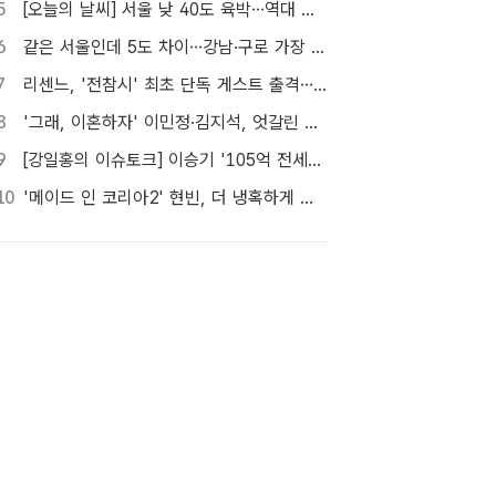
5
[오늘의 날씨] 서울 낮 40도 육박…역대 최고 39.6도 위협
6
같은 서울인데 5도 차이…강남·구로 가장 덥고 서대문 낮다
7
리센느, '전참시' 최초 단독 게스트 출격…8일 방송
8
'그래, 이혼하자' 이민정·김지석, 엇갈린 시선…이별의 시작
9
[강일홍의 이슈토크] 이승기 '105억 전세금' 비상…오늘 만기, 돌려받을 수 있나?
10
'메이드 인 코리아2' 현빈, 더 냉혹하게 더 커진 욕망으로