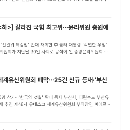
 이날 열린 최저임금위 제14차 전원회의 표결 결과 재적위원
위원(안) 15표, 근로자위원(안) 11표, 무효 1표로 ..
<하>] 갈라진 국힘 최고위…윤리위원 충원에
'선관위 특검법' 반대 재회한 李·룰라 대통령 '각별한 우정'
위원회가 지난달 30일 사퇴로 공석이 된 중앙윤리위원회 윤
추가 임명했다. 사진은 장동혁 국민의힘 대표. /남용희 기자☞
어[더팩트ㅣ정리=신진환 기자]◆회의..
세계유산위원회 폐막…25건 신규 등재·'부산
40명 참가…'한국의 갯벌' 확대 등재 부산시, 피란수도 부산유
유산위원회 부의장인 피에르
erre Faye) 세네갈 주유네스코 상주대표 겸 특명전권대사가 25
(BEXCO) 본회의장에서 '한국의 갯벌' 2단..