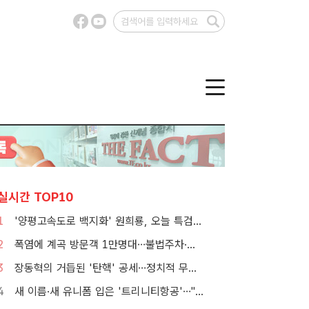
실시간 TOP10
1
'양평고속도로 백지화' 원희룡, 오늘 특검 2차 피의자 조사
2
폭염에 계곡 방문객 1만명대…불법주차·쓰레기는 골치
3
장동혁의 거듭된 '탄핵' 공세…정치적 무게감은 뚝
4
새 이름·새 유니폼 입은 '트리니티항공'…"고객 경험 바꾼다"[TF현장]