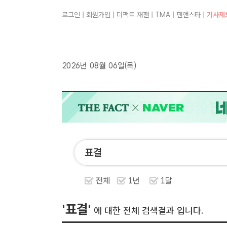
로그인
|
회원가입
|
더팩트 재팬
|
TMA
|
팬앤스타
|
기사제
2026년 08월 06일(목)
전체
1년
1달
'표결'
에 대한 전체 검색결과 입니다.