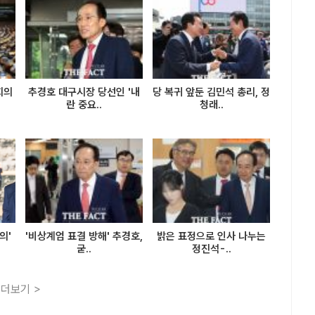
회의
추경호 대구시장 당선인 '내
당 복귀 앞둔 김민석 총리, 정
란 중요..
청래..
의'
'비상계엄 표결 방해' 추경호,
밝은 표정으로 인사 나누는
굳..
정진석-..
더보기 >