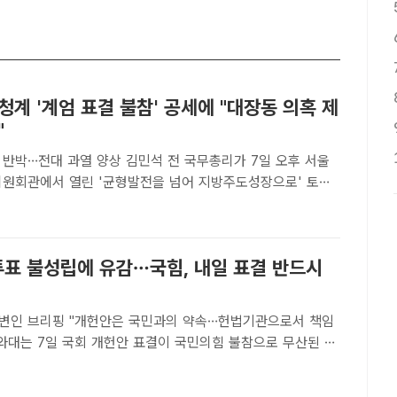
청계 '계엄 표결 불참' 공세에 "대장동 의혹 제
"
열 양상 김민석 전 국무총리가 7일 오후 서울
의원회관에서 열린 '균형발전을 넘어 지방주도성장으로' 토론
개회사를 하고 있다. /남용희 기자[더팩트ㅣ국회=이태훈 기자]
당권 도전에 나선 김민석 전 국무총리와 유력 경쟁자인 정청
투표 불성립에 유감…국힘, 내일 표결 반드시
변인 브리핑 "개헌안은 국민과의 약속…헌법기관으로서 책임
과 유감을 전한다"고 입장을 밝혔다. 2025년 6월 12일 오전
와대의 모습이 보이고 있다. /박헌우 기자[더팩트ㅣ이..