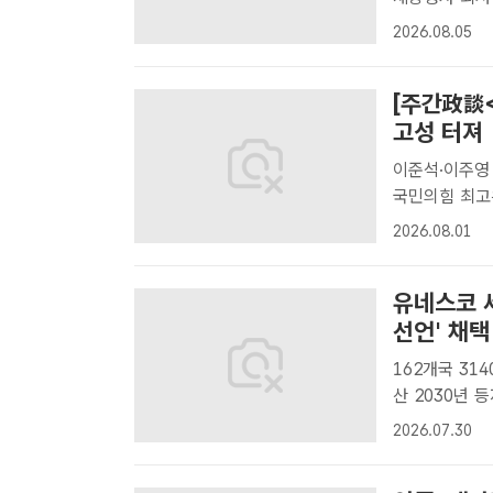
나타나 있다.
2026.08.05
27명 중 사용자
[주간政談
고성 터져
이준석·이주영 
국민의힘 최고
리위원 2명을 
2026.08.01
<상>편에 이
유네스코 
선언' 채택
162개국 31
산 2030년 등재 추진 제48차 유네스코 세계
파예(Mr Pi
2026.07.30
일 부산 벡스코