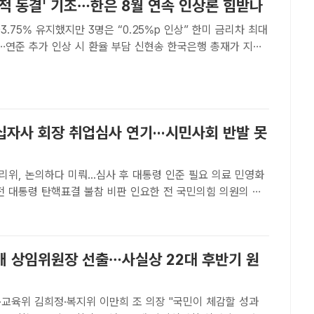
적 동결' 기조…한은 8월 연속 인상론 힘받나
~3.75% 유지했지만 3명은 “0.25%p 인상” 한미 금리차 최대
추가 인상 시 환율 부담 신현송 한국은행 총재가 지난
서울 중구 한국은행에서 금융통화위원회 본회의를 주재하고 있
단[더팩트 | 김태환 기자] 미국 연방준..
십자사 회장 취업심사 연기···시민사회 반발 못
위, 논의하다 미뤄...심사 후 대통령 인준 필요 의료 민영화
 탄핵표결 불참 비판 인요한 전 국민의힘 의원의 대
장 선임에 대해 국회 공직자윤리위원회가 취업심사 적절성 여
 결론을 내지 못했다. /더팩트 DB[더팩트ㅣ이준영 기자]..
6개 상임위원장 선출…사실상 22대 후반기 원
·교육위 김희정·복지위 이만희 조 의장 "국민이 체감할 성과