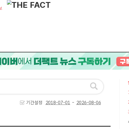
보
기간설정
-