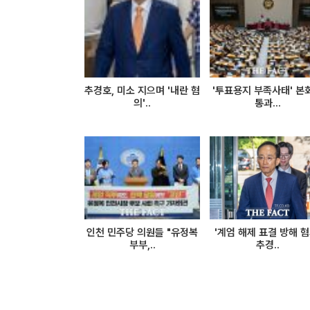
추경호, 미소 지으며 '내란 혐
'투표용지 부족사태' 본
의'..
통과...
인천 민주당 의원들 "유정복
'계엄 해제 표결 방해 혐
부부,..
추경..