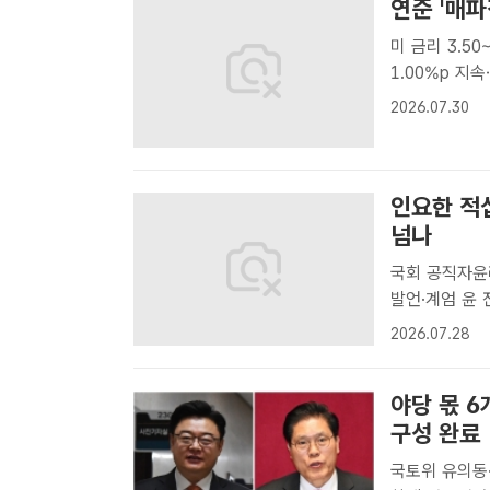
연준 '매파
미 금리 3.50
1.00%p 지속…연준 
16일 오전 
2026.07.30
다. /공동취재
인요한 적
넘나
국회 공직자윤리
발언·계엄 윤 전 대통령
한적십자사 회
2026.07.28
부를 심사했지만
야당 몫 
구성 완료
국토위 유의동