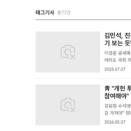
태그기사
총77건
김민석, 친
기 보는 듯
이성윤 공세에 반박…전대 과
여의도 국회 
회에 참석해 
2026.07.07
더불어민주당 
래..
靑 "개헌 
참여해야"
강유정 수석대
감 가져야" 청와대는 7일 국회 개헌안 표결이 국민의힘 불참으로 무산된 데
대해 "안타까움
2026.05.07
서울 종로구 청