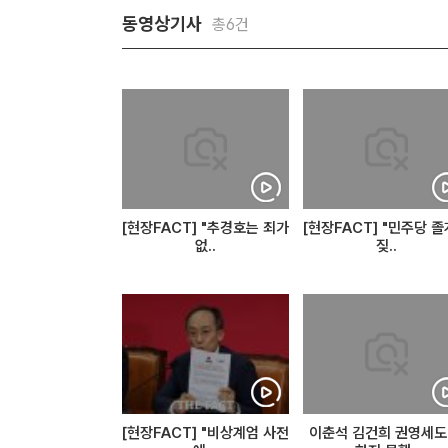
동영상기사
총6건
[현장FACT] "추경호는 죄가
[현장FACT] "민주당 
없..
짖..
[현장FACT] "비상계엄 사전
이춘석 김건희 권영세도