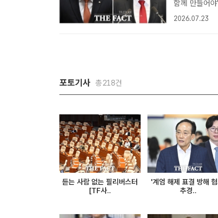
함께 만들어야" 국회는 22일 본회의를 열고 6개 상임위원회 위원장
했다. 사진은
2026.07.23
과 외교통일위
환..
포토기사
총218건
듣는 사람 없는 필리버스터
'계엄 해제 표결 방해 혐
[TF사..
추경..