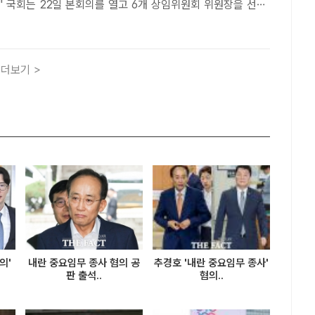
을 선출
 산업통상자원중소벤처기업위원장 김성원(왼쪽) 국민의힘 의원
원장 송석준 국민의힘 의원. /배정한 기자[더팩트ㅣ국회=신진
더보기 >
의'
내란 중요임무 종사 혐의 공
추경호 '내란 중요임무 종사'
판 출석..
혐의..