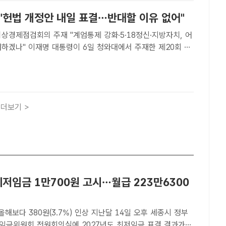
 "헌법 개정안 내일 표결…반대할 이유 없어"
상경제점검회의 주재 "계엄통제 강화·5·18정신·지방자치, 어
청와대에서 주재한 제20회 국
7차 비상경제점검회의에서 발언하고 있다. /뉴시스[더팩트ㅣ이
재명 대통령은 6일, 다음날로 예정된 헌법 개정안 표결..
더보기 >
최저임금 1만700원 고시…월급 223만6300
0원(3.7%) 인상 지난달 14일 오후 세종시 정부
임금위원회 전원회의실에 2027년도 최저임금 표결 결과가