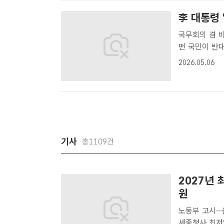
李 대통령
국무회의 겸 비
떤 국민이 반대하겠나" 이재명 대통령이 6일 
무회의 겸 제
2026.05.06
헌일 기자] 이
기사
총1109건
2027년 
원
노동부 고시…올해보다 38
세종청사 최저