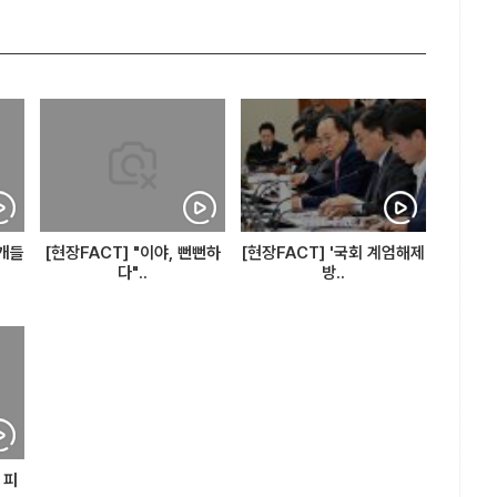
졸개들
[현장FACT] "이야, 뻔뻔하
[현장FACT] '국회 계엄해제
다"..
방..
 피