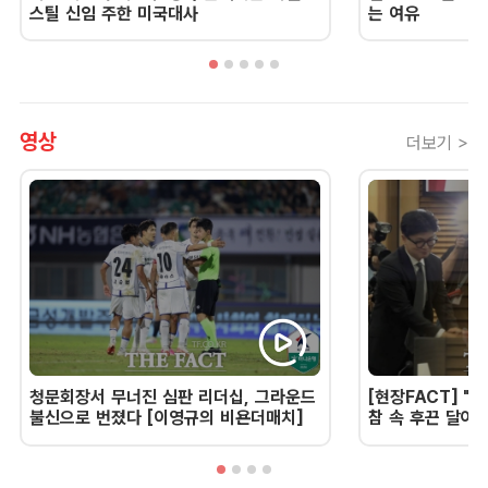
스틸 신임 주한 미국대사
는 여유
영상
더보기 >
청문회장서 무너진 심판 리더십, 그라운드
[현장FACT] "한
불신으로 번졌다 [이영규의 비욘더매치]
참 속 후끈 달아