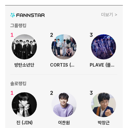
더보기 >
그룹랭킹
1
2
3
방탄소년단
CORTIS (코르티스)
PLAVE (플레이브)
솔로랭킹
1
2
3
진 (JIN)
이찬원
박창근