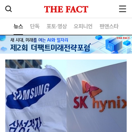
뉴스
단독
포토·영상
오피니언
팬앤스타