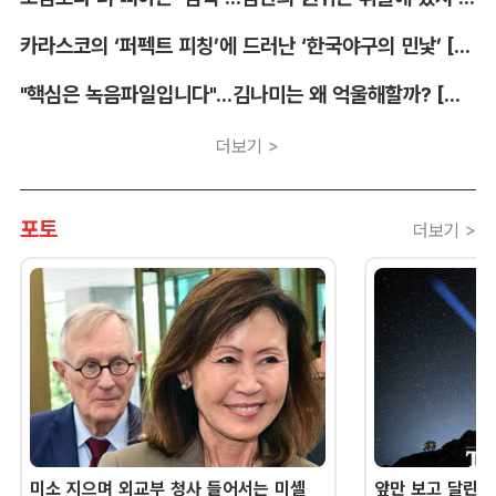
카라스코의 ‘퍼펙트 피칭’에 드러난 ‘한국야구의 민낯’ [김대호의 야구생각]
"핵심은 녹음파일입니다"...김나미는 왜 억울해할까? [유병철의 스포츠 렉시오]
더보기 >
포토
더보기 >
미소 지으며 외교부 청사 들어서는 미셸
앞만 보고 달린