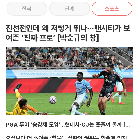
전국
연예
스포츠
친선전인데 왜 저렇게 뛰나…맨시티가 보
여준 ‘진짜 프로’ [박순규의 창]
PGA 투어 ‘승강제 도입’...현대차·CJ는 웃을까 울까 [박호윤의 IN&OUT]
오심보다 더 뼈아픈 ‘침묵’...심판의 권위는 휘슬에 있지 않다 [박순규의 창]