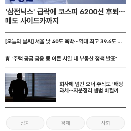
'삼전닉스' 급락에 코스피 6200선 후퇴…
매도 사이드카까지
[오늘의 날씨] 서울 낮 40도 육박…역대 최고 39.6도 위협
靑 "주택 공급·금융 등 이른 시일 내 부동산 정책 발표"
회사에 넘긴 오너 주식도 '배당'
과세…지분정리 셈법 바뀔까
정치
경제
사회