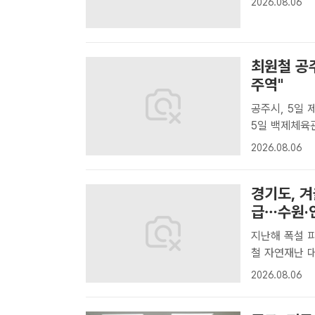
2026.08.06
서 열린 '8월
최원철 공
주역"
공주시, 5일 제3
5일 백제체육
를 하고 있다.
2026.08.06
체육관에서 한
영인 ..
경기도, 겨
급…수원·안
지난해 폭설 
철 자연재난 대
안성·이천·성
2026.08.06
한다고 6일 밝