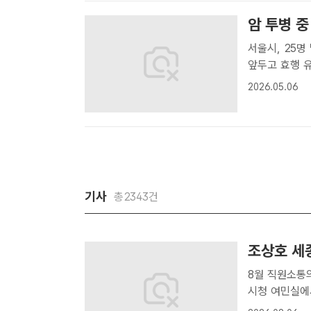
전과 일자리..
암 투병 중
서울시, 25명 및 효기여
앞두고 효행 
내용과 관련없음
2026.05.06
앞두고 효행 유
기사
총2343건
조상호 세
8월 직원소통의 날 
시청 여민실에서
세종시[더팩트