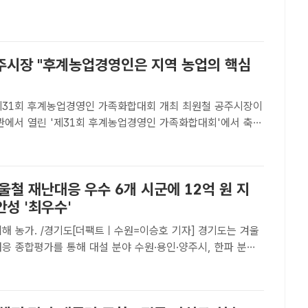
 직원소통의 날' 행사에서 시정 5기 핵심 철학인 '시민..
주시장 "후계농업경영인은 지역 농업의 핵심
1회 후계농업경영인 가족화합대회 개최 최원철 공주시장이
관에서 열린 '제31회 후계농업경영인 가족화합대회'에서 축사
 /공주시[더팩트ㅣ공주=김형중 기자] 충남 공주시가 전날 백제
국후계농업경영인 공주시연합회 주최로 '제31회 후계농업경
울철 재난대응 우수 6개 시군에 12억 원 지
성 '최우수'
피해 농가. /경기도[더팩트ㅣ수원=이승호 기자] 경기도는 겨울
응 종합평가를 통해 대설 분야 수원·용인·양주시, 한파 분야
남시를 우수 시군으로 선정하고 모두 12억 원의 사업비를 지급
혔다.대설 분야는 수원시가 1위를 차지해 4억 5000..