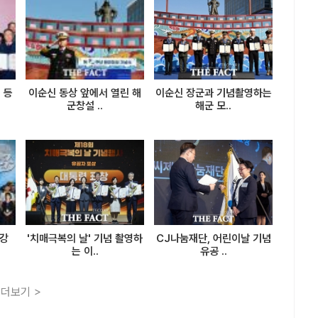
 등
이순신 동상 앞에서 열린 해
이순신 장군과 기념촬영하는
군창설 ..
해군 모..
 강
'치매극복의 날' 기념 촬영하
CJ나눔재단, 어린이날 기념
는 이..
유공 ..
더보기 >