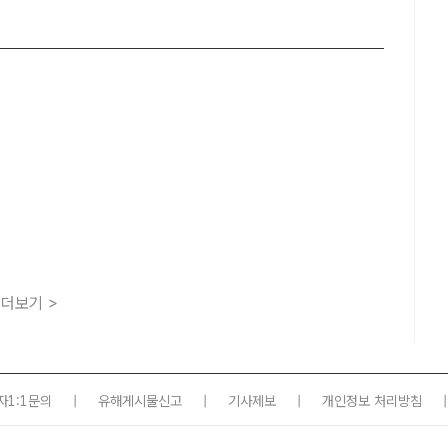
더보기 >
자1:1문의
|
유해게시물신고
|
기사제보
|
개인정보 처리방침
|