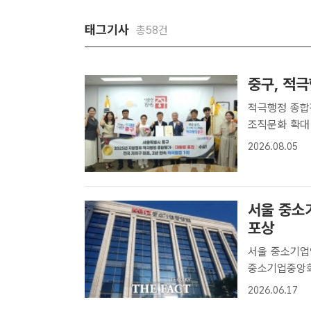
태그기사
총58건
중구, 적
적극행정 종합
조직문화 확대 서울 중구는 행정안전부가 주관한 지방정부 적극행정 종
가에서 전국 
2026.08.05
길성 중구청장(
김명..
서울 중소
포상
서울 중소기업
중소기업중앙회
포구 중소기업D
2026.06.17
기중앙회[더팩