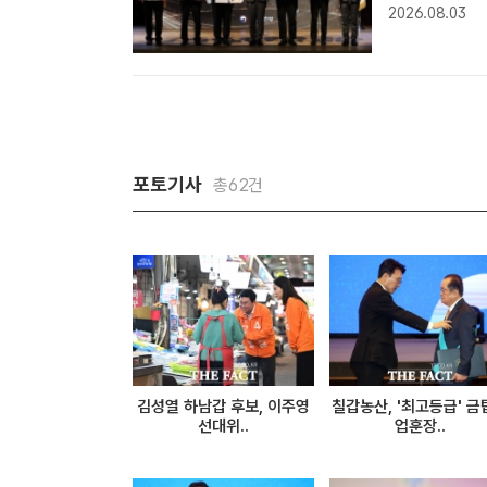
훈장을 전수한
2026.08.03
문화영 기자]
하고 주..
포토기사
총62건
김성열 하남갑 후보, 이주영
칠갑농산, '최고등급' 금
선대위..
업훈장..