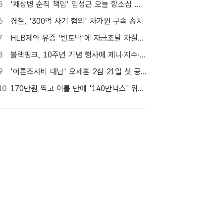
5
'채상병 순직 책임' 임성근 오늘 항소심 선고…1심 징역 3년
6
경찰, '300억 사기 혐의' 차가원 구속 송치
7
HLB제약 유증 '반토막'에 자금조달 차질…R&D 줄이고 채무상환금 제외
8
블랙핑크, 10주년 기념 행사에 제니·지수·로제·리사 4인 완전체 참석
9
'여론조사비 대납' 오세훈 2심 21일 첫 공판…1심 당선무효형
10
170만원 찍고 이틀 만에 '140만닉스' 위태…SK하이닉스 4%대 급락