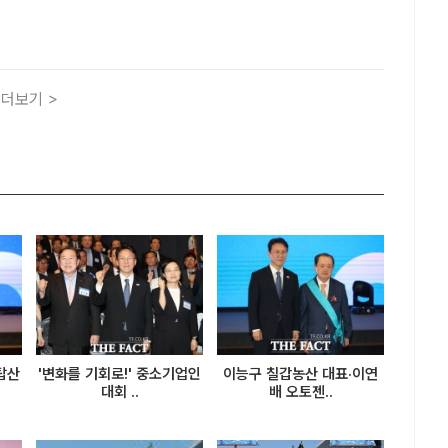
 뒤 수상자들과 기념촬영을 하고 있다. /행정안전부[더팩트ㅣ
 행정안전부(장관 윤호중)가 공직사회 내 적극행정 문화를 확산
더보기 >
탑산
'변화를 기회로!' 중소기업인
이능구 칠갑농산 대표·이연
대회 ..
배 오토젠..