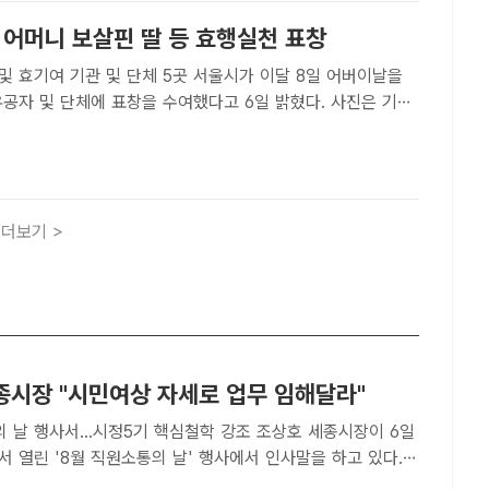
 어머니 보살핀 딸 등 효행실천 표창
 기관 및 단체 5곳 서울시가 이달 8일 어버이날을
유공자 및 단체에 표창을 수여했다고 6일 밝혔다. 사진은 기사
. /더팩트 DB[더팩트 | 김명주 기자] 서울시가 어버이날을
공자 및 단체에 표창을 수여했다.6일 시에 따르면 효행..
더보기 >
종시장 "시민여상 자세로 업무 임해달라"
행사서...시정5기 핵심철학 강조 조상호 세종시장이 6일
 열린 '8월 직원소통의 날' 행사에서 인사말을 하고 있다. /
ㅣ세종=김형중 기자] 조상호 세종시장이 6일 시청 여민실에