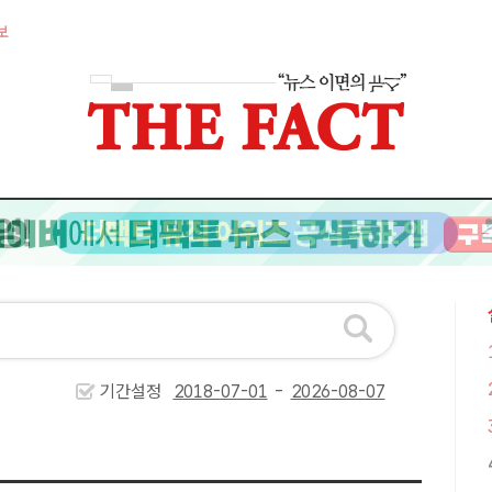
보
기간설정
-