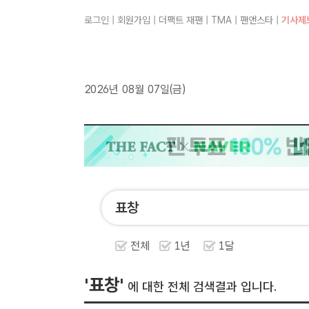
로그인
|
회원가입
|
더팩트 재팬
|
TMA
|
팬앤스타
|
기사제
2026년 08월 07일(금)
전체
1년
1달
'표창'
에 대한 전체 검색결과 입니다.