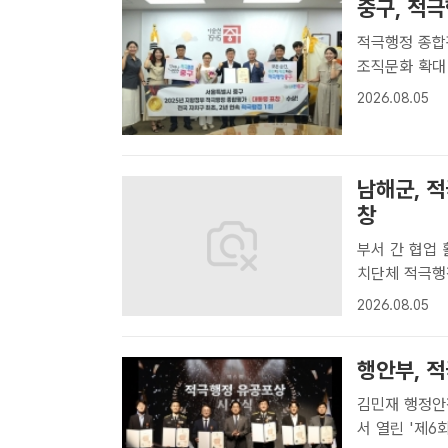
중구, 적
적극행정 종합
조직문화 확대 서울 중구는 행정안전부가 주관한 지방정부 적극행정 종
가에서 전국 
2026.08.05
길성 중구청장(
김명..
남해군, 
창
부서 간 협업 활성화 
치단체 적극행
남해군[더팩트
2026.08.05
지방자치단체 
행안부, 
김민재 행정안
서 열린 '제