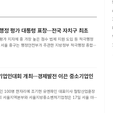
극행정 평가 대통령 표창…전국 자치구 최초
평가 지자체 중 가장 높은 점수 법제 지원 도입 등 적극행정
합평
자치구 최초로 대통령 표창을 받았다고 5일 밝혔다. 사진은 김
가운데)가 직원들과 기념 촬영을 하는 모습. /중구[더팩트 |
기업인대회 개최…경제발전 이끈 중소기업인
인 100명 한자리에 조기현 유엔파인 대표이사 철탑산업훈장
 서울지역본부와 서울지방중소벤처기업청은 17일 서울 마
MC타워에서 '2026 서울 중소기업인대회'를 개최했다. /중
트ㅣ이윤경 기자] 중소기업중앙회가(중기중앙회) 국가 경제발