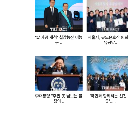
'쌀 가공 개척' 칠갑농산 이능
서울시, 유노윤호·임원희
구 ..
유공납..
李대통령 "주권 못 넘보는 불
'국민과 함께하는 선진
침의 ..
군'.....