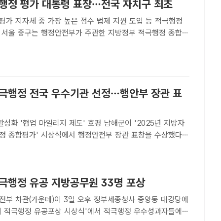
극행정 평가 대통령 표창…전국 자치구 최초
평가 지자체 중 가장 높은 점수 법제 지원 도입 등 적극행정
합평
자치구 최초로 대통령 표창을 받았다고 5일 밝혔다. 사진은 김
가운데)가 직원들과 기념 촬영을 하는 모습. /중구[더팩트 |
적극행정 전국 우수기관 선정…행안부 장관 표
'협업 마일리지 제도' 호평 남해군이 '2025년 지방자
정 종합평가' 시상식에서 행정안전부 장관 표창을 수상했다. /
ㅣ남해=이경구 기자] 경남 남해군이 행정안전부의 '2025년
적극행정 종합평가'에서 전국 상위 30% 우수기관에 선정돼..
적극행정 유공 지방공무원 33명 포상
전부 차관(가운데)이 3일 오후 정부세종청사 중앙동 대강당에
6회 적극행정 유공포상 시상식'에서 적극행정 우수성과자들에게