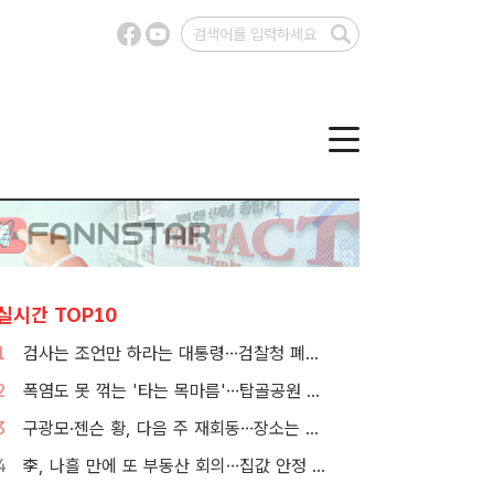
실시간 TOP10
1
검사는 조언만 하라는 대통령…검찰청 폐지 앞둔 합수본 '딜레마'
2
폭염도 못 꺾는 '타는 목마름'…탑골공원 아리수 냉장고 가보니
3
구광모·젠슨 황, 다음 주 재회동…장소는 실리콘밸리
4
李, 나흘 만에 또 부동산 회의…집값 안정 승부처 '공급' 점검