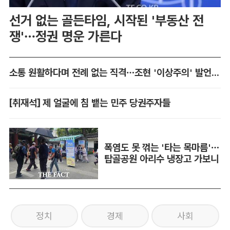
선거 없는 골든타임, 시작된 '부동산 전
쟁'…정권 명운 가른다
소통 원활하다며 전례 없는 직격…조현 '이상주의' 발언 논란
[취재석] 제 얼굴에 침 뱉는 민주 당권주자들
폭염도 못 꺾는 '타는 목마름'…
탑골공원 아리수 냉장고 가보니
정치
경제
사회