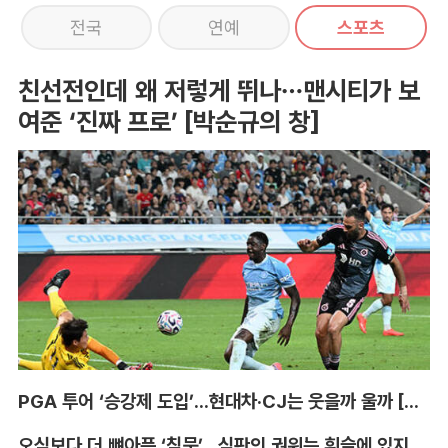
전국
연예
스포츠
친선전인데 왜 저렇게 뛰나…맨시티가 보
여준 ‘진짜 프로’ [박순규의 창]
PGA 투어 ‘승강제 도입’...현대차·CJ는 웃을까 울까 [박호윤의 IN&OUT]
오심보다 더 뼈아픈 ‘침묵’...심판의 권위는 휘슬에 있지 않다 [박순규의 창]