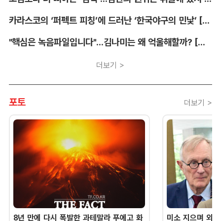
카라스코의 ‘퍼펙트 피칭’에 드러난 ‘한국야구의 민낯’ [김대호의 야구생각]
"핵심은 녹음파일입니다"...김나미는 왜 억울해할까? [유병철의 스포츠 렉시오]
더보기 >
포토
더보기 >
8년 만에 다시 폭발한 과테말라 푸에고 화
미소 지으며 외교