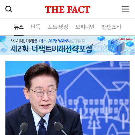
뉴스
단독
포토·영상
오피니언
팬앤스타