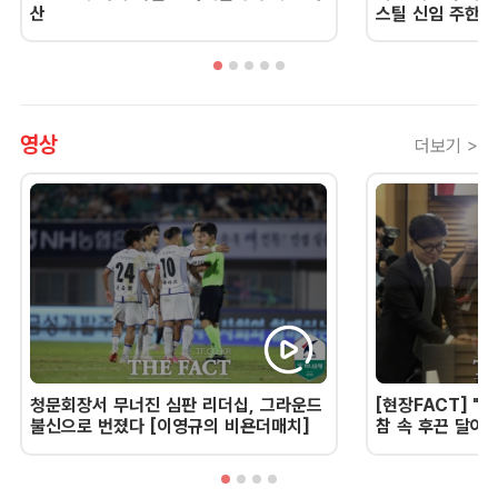
산
스틸 신임 주한 
영상
더보기 >
청문회장서 무너진 심판 리더십, 그라운드
[현장FACT] "한
불신으로 번졌다 [이영규의 비욘더매치]
참 속 후끈 달아