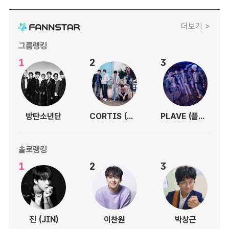
더보기 >
그룹랭킹
1
2
3
방탄소년단
CORTIS (코르티스)
PLAVE (플레이브)
솔로랭킹
1
2
3
진 (JIN)
이찬원
박창근