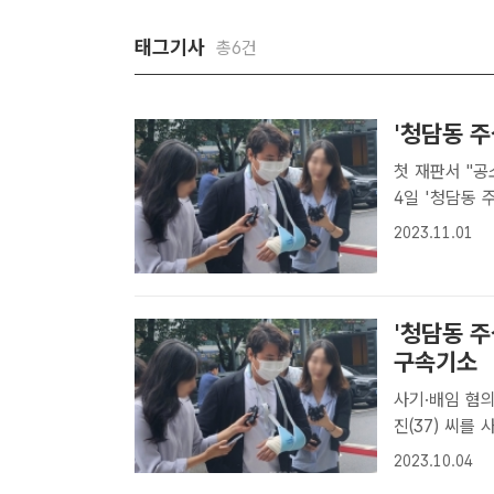
태그기사
총6건
'청담동 주
첫 재판서 "공
4일 '청담동 
열린 사기·배임
2023.11.01
트ㅣ황지향 기자
'청담동 주
구속기소
사기·배임 혐의로 재판 넘겨져 검찰
진(37) 씨를
전 피의자심문
2023.10.04
팩트ㅣ황지향 기