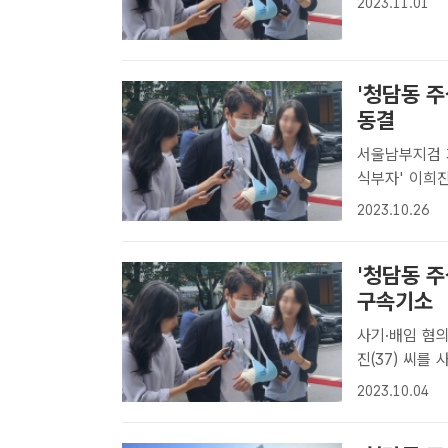
2023.11.01
트ㅣ황지향 기자
'청담동 주
동결
서울남부지검 
식부자' 이희진
과 인용 결정을
2023.10.26
심문을 위해 
지..
'청담동 주
구속기소
사기·배임 혐의로 재판 넘겨져 검찰
진(37) 씨를
전 피의자심문
2023.10.04
팩트ㅣ황지향 기