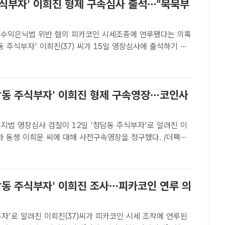
주식부자' 이희진 형제 구속심사 출석…"묵묵부
반 혐의 피카코인 시세조종에 연루됐다는 의혹
동 주식부자' 이희진(37) 씨가 15일 영장심사에 출석하기 위
법에 도착했다. 사진은 서울남부지법. /더팩트DB[더팩트ㅣ조
카코인 시세조종에 연루된 의혹을 받는 '청담동 주식부자' ..
청담동 주식부자' 이희진 형제 구속영장…코인사
 12일 '청담동 주식부자'로 알려진 이
와 동생 이희문 씨에 대해 사전구속영장을 청구했다. /더팩트
황지향 기자] 피카코인 시세 조작 의혹을 수사하는 검찰이 '청
로 알려진 이희진(37) 씨와 동생 이희문(35) 씨의 구..
청담동 주식부자' 이희진 조사…피카코인 연루 의
자'로 알려진 이희진(37)씨가 피카코인 시세 조작에 연루된