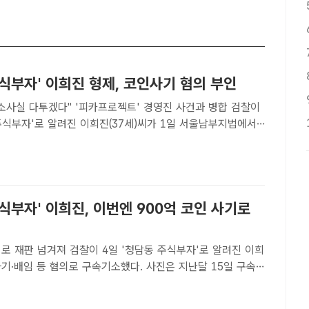
식부자' 이희진 형제, 코인사기 혐의 부인
소사실 다투겠다" '피카프로젝트' 경영진 사건과 병합 검찰이
주식부자'로 알려진 이희진(37세)씨가 1일 서울남부지법에서
 등 혐의 등의 재판에서 혐의를 부인했다. /황지향 기자[더팩
] 900억원에 달하는 코인 사기 혐의로 구속 기소된..
식부자' 이희진, 이번엔 900억 코인 사기로
이 4일 '청담동 주식부자'로 알려진 이희
 사기·배임 등 혐의로 구속기소했다. 사진은 지난달 15일 구속
을 위해 서울남부지법에 출석하는 이씨 모습. /황지향 기자[더
자] 이른바 '청담동 주식부자'로 알려진 이희진(..