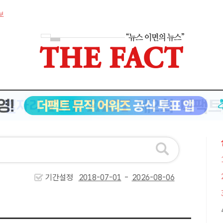
보
기간설정
-