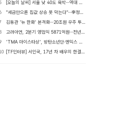
5
[오늘의 날씨] 서울 낮 40도 육박…역대 최고 39.6도 위협
6
"세금만으론 집값 상승 못 막는다"…李정부, 공급 물량 확보 총력
7
김동관 '뉴 한화' 본격화…20조원 우주 투자 속도
8
고려아연, 2분기 영업익 5871억원…전년비 126.8%↑
9
'TMA 마이스타상', 방탄소년단·엔믹스 최다 멤버 결선 진출…첫 수상은?
10
[TF인터뷰] 서인국, 17년 차 배우의 한결 같은 기준 '성장'