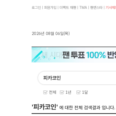
로그인
|
회원가입
|
더팩트 재팬
|
TMA
|
팬앤스타
|
기사제
2026년 08월 06일(목)
전체
1년
1달
'피카코인'
에 대한 전체 검색결과 입니다.