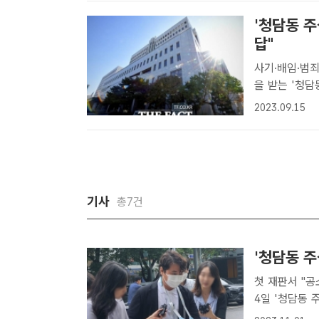
'청담동 
답"
사기·배임·범죄수익은닉법 위
을 받는 '청담
해 서울남부지
2023.09.15
소현 기자] 피
기사
총7건
'청담동 주
첫 재판서 "공
4일 '청담동 
열린 사기·배임