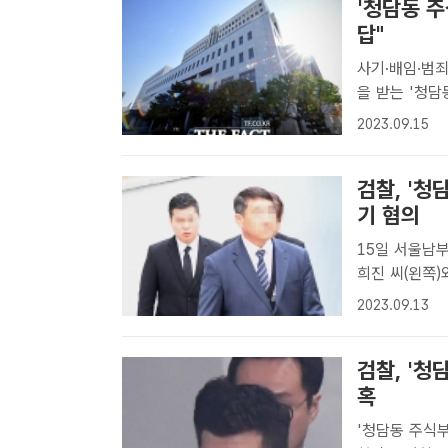
'청담동 
답"
사기·배임·범죄수익은닉법 위
을 받는 '청담
해 서울남부지
2023.09.15
소현 기자] 피
검찰, '
기 혐의
15일 서울남부지법 영장심사 검찰이
희진 씨(왼쪽)
DB[더팩트ㅣ
2023.09.13
담동 주식부자'
검찰, '
혹
'청담동 주식부