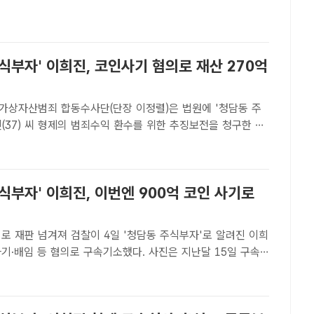
] 900억원에 달하는 코인 사기 혐의로 구속 기소된..
식부자' 이희진, 코인사기 혐의로 재산 270억
가상자산범죄 합동수사단(단장 이정렬)은 법원에 '청담동 주
(37) 씨 형제의 범죄수익 환수를 위한 추징보전을 청구한 결
 받았다고 26일 밝혔다. 사진은 지난달 15일 구속 전 피의자
서울남부지법에 들어가는 이 씨 모습. /황지향 기자[더팩트┃황
식부자' 이희진, 이번엔 900억 코인 사기로
이 4일 '청담동 주식부자'로 알려진 이희
 사기·배임 등 혐의로 구속기소했다. 사진은 지난달 15일 구속
을 위해 서울남부지법에 출석하는 이씨 모습. /황지향 기자[더
자] 이른바 '청담동 주식부자'로 알려진 이희진(..