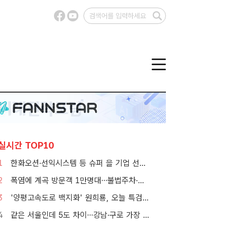
실시간 TOP10
1
한화오션·선익시스템 등 슈퍼 을 기업 선정…200억원 규모 7년 이상 지원
2
폭염에 계곡 방문객 1만명대…불법주차·쓰레기는 골치
3
'양평고속도로 백지화' 원희룡, 오늘 특검 2차 피의자 조사
4
같은 서울인데 5도 차이…강남·구로 가장 덥고 서대문 낮다