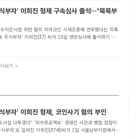
주식부자' 이희진 형제 구속심사 출석…"묵묵부
반 혐의 피카코인 시세조종에 연루됐다는 의혹
동 주식부자' 이희진(37) 씨가 15일 영장심사에 출석하기 위
법에 도착했다. 사진은 서울남부지법. /더팩트DB[더팩트ㅣ조
카코인 시세조종에 연루된 의혹을 받는 '청담동 주식부자' ..
더보기 >
식부자' 이희진 형제, 코인사기 혐의 부인
소사실 다투겠다" '피카프로젝트' 경영진 사건과 병합 검찰이
주식부자'로 알려진 이희진(37세)씨가 1일 서울남부지법에서
 등 혐의 등의 재판에서 혐의를 부인했다. /황지향 기자[더팩