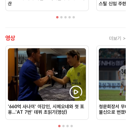
산
스틸 신임 주한 
영상
더보기 >
'660억 사나이' 이강인, 시메오네와 첫 포
청문회장서 무너진
옹...'AT 7번' 데뷔 초읽기(영상)
불신으로 번졌다 