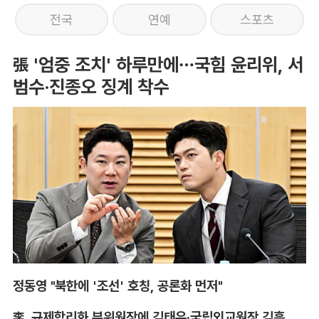
전국
연예
스포츠
張 '엄중 조치' 하루만에…국힘 윤리위, 서
범수·진종오 징계 착수
정동영 "북한에 '조선' 호칭, 공론화 먼저"
李, 규제합리화 부위원장에 김태유·국립외교원장 김흥규 임명