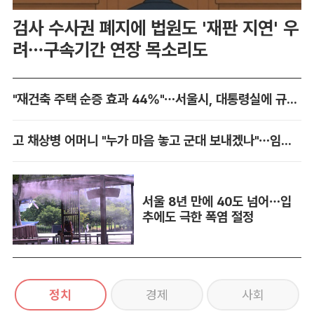
검사 수사권 폐지에 법원도 '재판 지연' 우
려…구속기간 연장 목소리도
"재건축 주택 순증 효과 44%"…서울시, 대통령실에 규제 완화 건의
고 채상병 어머니 "누가 마음 놓고 군대 보내겠나"…임성근 징역 3년에 분통
서울 8년 만에 40도 넘어…입
추에도 극한 폭염 절정
정치
경제
사회