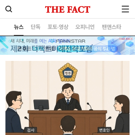
뉴스
단독
포토·영상
오피니언
팬앤스타