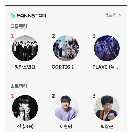
더보기 >
그룹랭킹
1
2
3
방탄소년단
CORTIS (코르티스)
PLAVE (플레이브)
솔로랭킹
1
2
3
진 (JIN)
이찬원
박창근