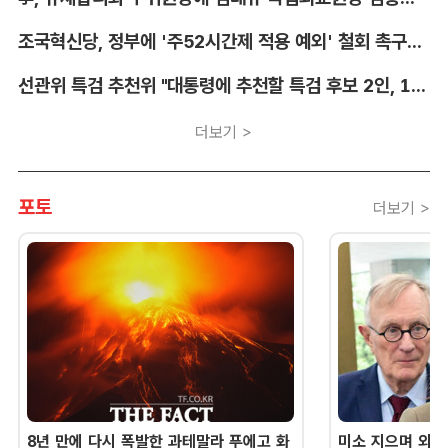
조국혁신당, 정부에 '주52시간제 적용 예외' 철회 촉구…"흥정 대상 아냐"
선관위 특검 추천위 "대통령에 추천할 특검 후보 2인, 14일 확정"
더보기 >
포토
더보기 >
8년 만에 다시 폭발한 과테말라 푸에고 화
미소 지으며 외교