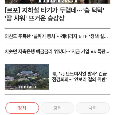
[르포] 지하철 타기가 두렵네…'숨 턱턱'
'땀 샤워' 뜨거운 승강장
외신도 주목한 '널뛰기 증시'…레버리지 ETF '정책 실패' 책임론 공방
치솟던 저축은행 예금금리 꺾였다…'지금 가입 vs 특판 대기' 셈법 복잡
靑, '北 탄도미사일 발사' 긴급
점검회의…"안보리 결의 위반"
정치
경제
사회