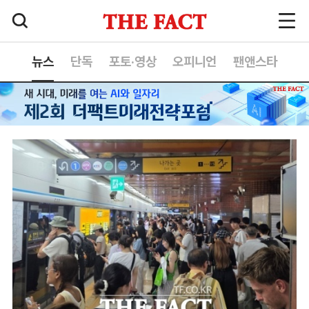
뉴스
단독
포토·영상
오피니언
팬앤스타