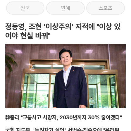
전국
연예
스포츠
정동영, 조현 '이상주의' 지적에 "이상 있
어야 현실 바꿔"
韓총리 "교통사고 사망자, 2030년까지 30% 줄이겠다"
국힘 지도부, '돌려차기 실언' 서범수·진종오에 "윤리위 엄중 조치"