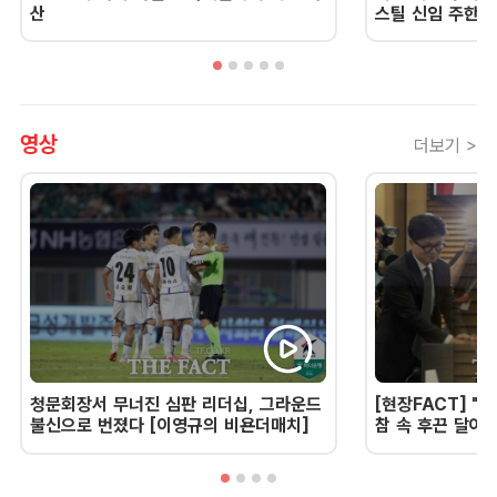
산
스틸 신임 주한 
영상
더보기 >
청문회장서 무너진 심판 리더십, 그라운드
[현장FACT] "한
불신으로 번졌다 [이영규의 비욘더매치]
참 속 후끈 달아