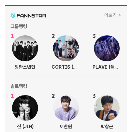
더보기 >
그룹랭킹
1
2
3
방탄소년단
CORTIS (코르티스)
PLAVE (플레이브)
솔로랭킹
1
2
3
진 (JIN)
이찬원
박창근