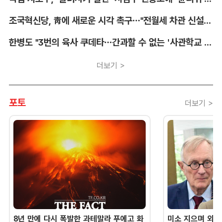
조국혁신당, 靑에 새로운 시각 촉구…"전월세 차관 신설해야"
한병도 "3번의 육사 쿠데타…간과할 수 없는 '사관학교 통합' 명분"
더보기 >
포토
더보기 >
8년 만에 다시 폭발한 과테말라 푸에고 화
미소 지으며 외교