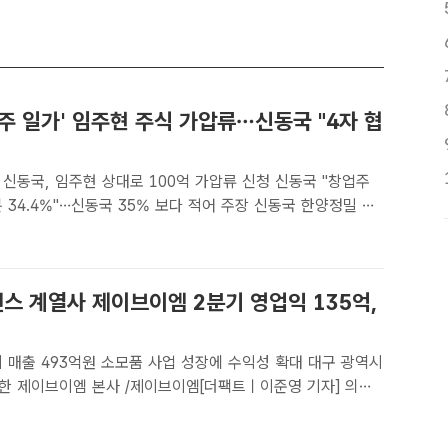
주 일가' 임주현 주식 가압류…신동국 "4자 협
신동국, 임주현 상대로 100억 가압류 신청 신동국 "창업주
.4%"…신동국 35% 보다 적어 주장 신동국 한양정밀 회
한미사이언스 부회장을 상대로 낸 100억원 규모의 주식 가압
에서 인용됐다. 사진은 한미그룹 본사 전경. /한미약품[..
스 계열사 제이브이엠 2분기 영업익 135억,
매출 493억원 소모품 사업 성장에 수익성 확대 대구 광역시
한 제이브이엠 본사 /제이브이엠[더팩트ㅣ이준영 기자] 의약
기업인 제이브이엠(JVM)이 2분기 제품 경쟁력 강화와 안정적
 역대 최대 분기 매출을 달성했다.한미사이언스 계열사 제이