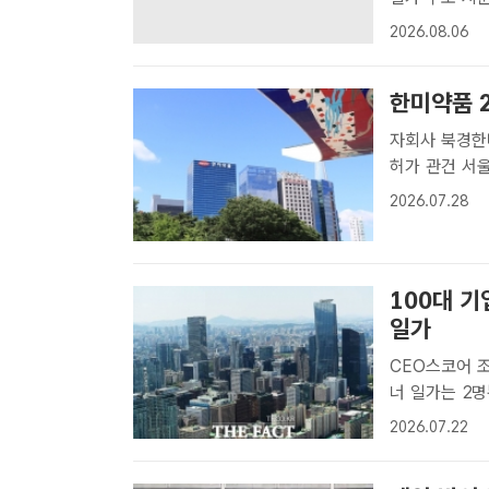
장이 임주현 
2026.08.06
류 신청이 법원
한미약품 
자회사 북경한
허가 관건 서울특별시 송파구에 위치한 한미약품 본사 전경. /한미약품[더팩
트ㅣ이준영 기
2026.07.28
다. 일회성인 
100대 기
일가
CEO스코어 조
너 일가는 2명뿐 22일 CEO스코어 조사 결과에 따르면 올해 1
총 상위 100
2026.07.22
성락 기자] 올