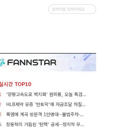
실시간 TOP10
1
'양평고속도로 백지화' 원희룡, 오늘 특검 2차 피의자 조사
2
HLB제약 유증 '반토막'에 자금조달 차질…R&D 줄이고 채무상환금 제외
3
폭염에 계곡 방문객 1만명대…불법주차·쓰레기는 골치
4
장동혁의 거듭된 '탄핵' 공세…정치적 무게감은 뚝