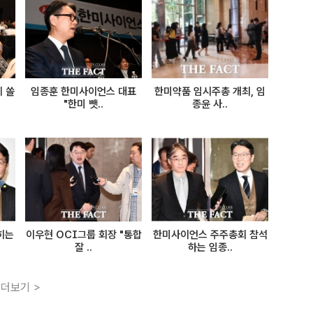
 쏠
임종훈 한미사이언스 대표
한미약품 임시주총 개최, 임
"한미 뺏..
종윤 사..
히는
이우현 OCI그룹 회장 "통합
한미사이언스 주주총회 참석
잘 ..
하는 임종..
더보기 >