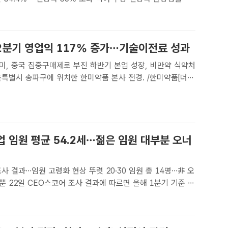
한미사이언스 부회장을 상대로 낸 100억원 규모의 주식 가압
에서 인용됐다. 사진은 한미그룹 본사 전경. /한미약품[..
2분기 영업익 117% 증가…기술이전료 성과
미, 중국 집중구매제로 부진 하반기 본업 성장, 비만약 식약처
자] 한미약품이 2분기 영업이익이 지난해보다 117% 증가했
글로벌 기술이전 성과 영향이 컸다. 본업 성장을 위해서는 4..
업 임원 평균 54.2세…젊은 임원 대부분 오너
사 결과…임원 고령화 현상 뚜렷 20·30 임원 총 14명…非 오
분기 기준 시
대 기업의 임원 평균 연령은 54.2세다. /더팩트 DB[더팩트ㅣ이
해 시가총액 상위 100대 기업..