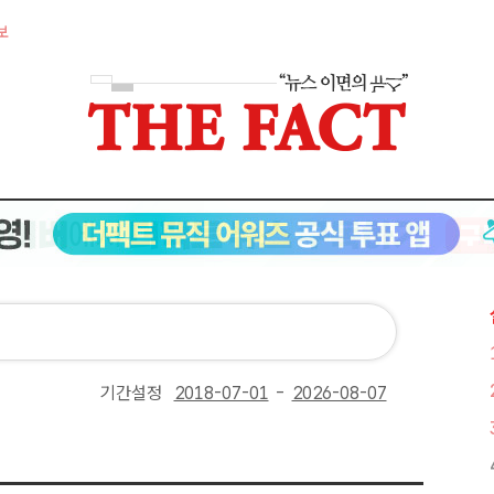
보
기간설정
-