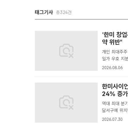
태그기사
총324건
'한미 창업
약 위반"
개인 최대주주 
일가 우호 지분 34
장이 임주현 
2026.08.06
류 신청이 법원
한미사이언
24% 증가
역대 최대 분기 
달서구에 위치
품 자동조제 
2026.07.30
사업 기반으로