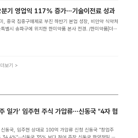
2분기 영업익 117% 증가…기술이전료 성과
미, 중국 집중구매제로 부진 하반기 본업 성장, 비만약 식약처
자] 한미약품이 2분기 영업이익이 지난해보다 117% 증가했
글로벌 기술이전 성과 영향이 컸다. 본업 성장을 위해서는 4..
더보기 >
주 일가' 임주현 주식 가압류…신동국 "4자 협
신동국, 임주현 상대로 100억 가압류 신청 신동국 "창업주
.4%"…신동국 35% 보다 적어 주장 신동국 한양정밀 회