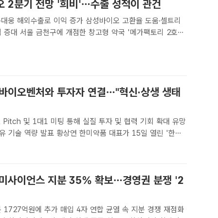
 2분기 전망 '희비'…수출 성적이 관건
·대웅 해외수출로 이익 증가 삼성바이오 고환율 도움·셀트리
 약국 '메가팩토리 2호
2월 3일 소비자들이 약을 쇼핑하고 있다. /조성은 기자[더팩트
 국내 주요 제약·바이오기업의 2분기 실적 호조 여부는 ..
 바이오벤처와 투자자 연결…"혁신·상생 생태
 Pitch 및 1대1 미팅 통해 실질 투자 및 협력 기회 확대 유망
황상연 한미약품 대표가 15일 열린 '한미·
이노베이션 데이'에서 축사를 하고 있다. /한미약품[더팩트ㅣ조
미약품이 바이오벤처와 투자자를 연결하는 오픈 ..
미사이언스 지분 35% 확보…경영권 분쟁 '2
 1727억원에 추가 매입 4자 연합 균열 속 지분 경쟁 재점화