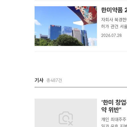
브..
한미약품 
자회사 북경한
허가 관건 서울특별시 송파구에 위치한 한미약품 본사 전경. /한미약품[더팩
트ㅣ이준영 기
2026.07.28
다. 일회성인 
기사
총487건
'한미 창업
약 위반"
개인 최대주주 
일가 우호 지분 34