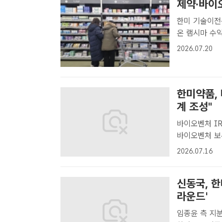
제약·바이오
한미 기술이전
온 램시마 수익 증대 서울 금천구에 개점한 창고형
점'에서 지난 
2026.07.20
ㅣ이준영 기자]
한미약품,
계 조성"
바이오벤처 IR
바이오벤처 보유 기술 역량 발표 
키움 바이오 
2026.07.16
성은 기자] 한
신동국, 한
라운드'
임종윤 측 지분