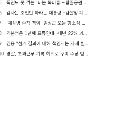
5
폭염도 못 꺾는 '타는 목마름'…탑골공원 아리수 냉장고 가보니
6
검사는 조언만 하라는 대통령…검찰청 폐지 앞둔 합수본 '딜레마'
7
'채상병 순직 책임' 임성근 오늘 항소심 선고…1심 징역 3년
8
기본법은 1년째 표류인데…내년 22% 과세 강행, 가상자산 투자자 반발 확산
9
김용 "선거 결과에 대해 책임지는 자세 필요해"…정청래 정조준
10
경찰, 초과근무 기록 허위로 꾸며 수당 받은 현직 경찰관 2명 대기발령 조치