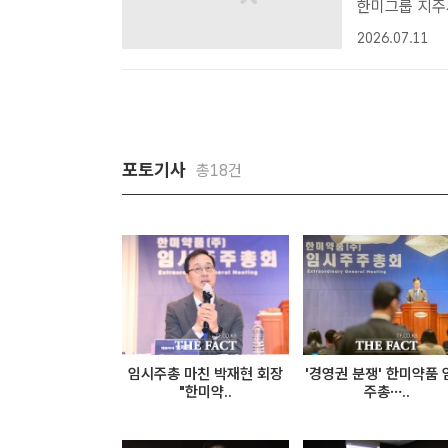
한미그룹 지주
창업주 장남 
2026.07.11
대까지 끌어올렸
포토기사
총18건
임시주총 마친 박재현 회장
'경영권 분쟁' 한미약품 
"한미약..
주총…..