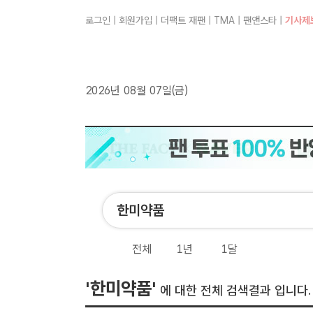
로그인
|
회원가입
|
더팩트 재팬
|
TMA
|
팬앤스타
|
기사제
2026년 08월 07일(금)
전체
1년
1달
'한미약품'
에 대한 전체 검색결과 입니다.