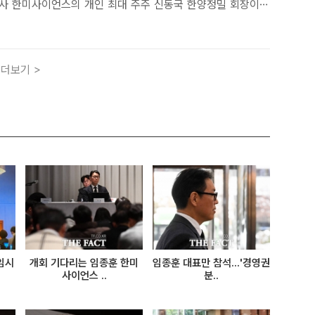
사 한미사이언스의 개인 최대 주주 신동국 한양정밀 회장이
김종윤 코리그룹 회장 측 지분을 추가 매입하며 지분율을 35%
다. 한미그룹 본사 전경. /한미약품[더팩트ㅣ조성은 기자]..
더보기 >
임시
개회 기다리는 임종훈 한미
임종훈 대표만 참석...'경영권
사이언스 ..
분..