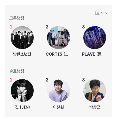
더보기 >
그룹랭킹
1
2
3
방탄소년단
CORTIS (코르티스)
PLAVE (플레이브)
솔로랭킹
1
2
3
진 (JIN)
이찬원
박창근