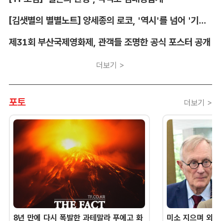
[김샛별의 별별노트] 양세종의 로코, '역시'를 넘어 '기대 이상'
제31회 부산국제영화제, 관객들 조명한 공식 포스터 공개
더보기 >
포토
더보기 >
8년 만에 다시 폭발한 과테말라 푸에고 화
미소 지으며 외교