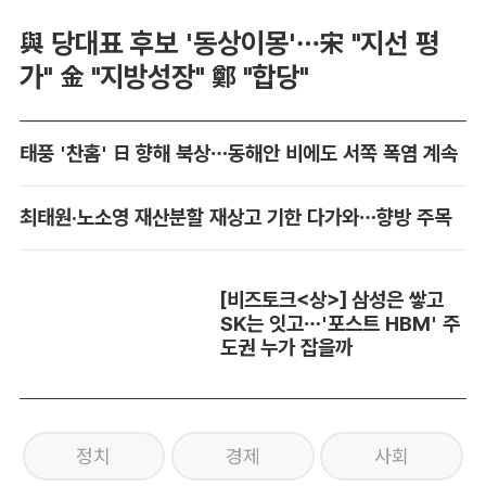
與 당대표 후보 '동상이몽'…宋 "지선 평
가" 金 "지방성장" 鄭 "합당"
태풍 '찬홈' 日 향해 북상…동해안 비에도 서쪽 폭염 계속
최태원·노소영 재산분할 재상고 기한 다가와…향방 주목
[비즈토크<상>] 삼성은 쌓고
SK는 잇고…'포스트 HBM' 주
도권 누가 잡을까
정치
경제
사회