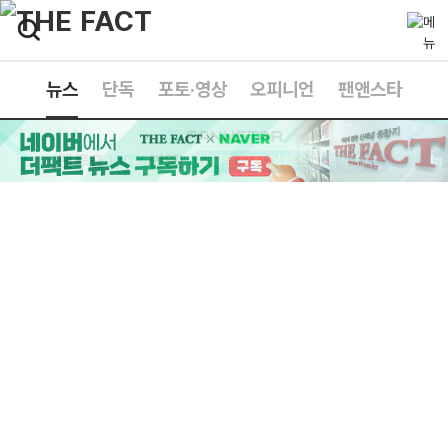
뉴스
단독
포토·영상
오피니언
팬앤스타