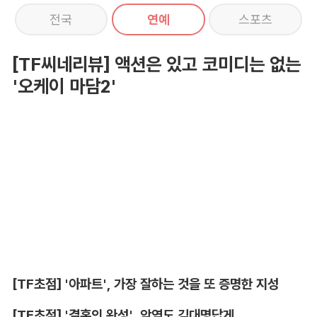
전국
연예
스포츠
[TF씨네리뷰] 액션은 있고 코미디는 없는
'오케이 마담2'
[TF초점] '아파트', 가장 잘하는 것을 또 증명한 지성
[TF초점] '결혼의 완성', 악역도 김대명답게