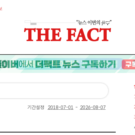
보
기간설정
-