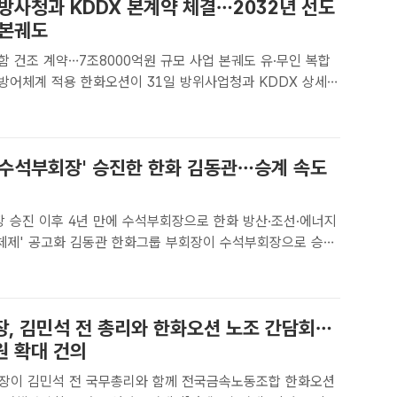
방사청과 KDDX 본계약 체결…2032년 선도
 본궤도
 건조 계약…7조8000억원 규모 사업 본궤도 유·무인 복합
 31일 방위사업청과 KDDX 상세설
건조 사업 본계약을 체결했다고 밝혔다. 사진은 KDDX 조감
[더팩트ㅣ송다영 기자] 한화오션은 KDDX 상세설계 ..
 '수석부회장' 승진한 한화 김동관…승계 속도
장 승진 이후 4년 만에 수석부회장으로 한화 방산·조선·에너지
화그룹 부회장이 수석부회장으로 승진
룹[더팩트 | 문은혜 기자] 김승연 한화그룹 회장의 장남인 김동
난 2022년 부회장 승진 이후 4년 만에 수석부회장으..
장, 김민석 전 총리와 한화오션 노조 간담회…
원 확대 건의
장이 김민석 전 국무총리와 함께 전국금속노동조합 한화오션