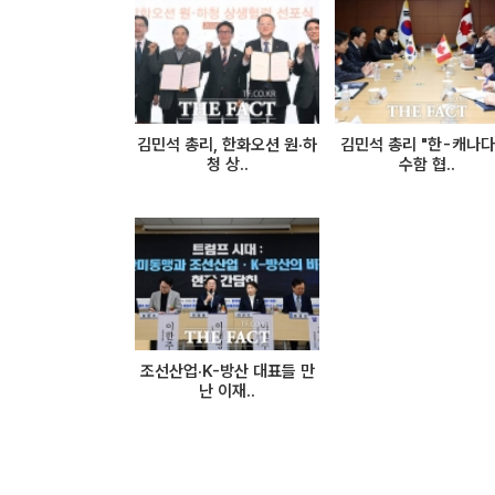
김민석 총리, 한화오션 원·하
김민석 총리 "한-캐나다
청 상..
수함 협..
조선산업·K-방산 대표들 만
난 이재..