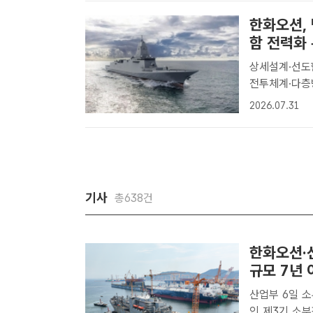
한화오션, 
함 전력화
상세설계·선도함
전투체계·다층방어체계 적용 한화오션이
계 및 선도함 
2026.07.31
도. /한화오션
기사
총638건
한화오션·
규모 7년 
산업부 6일 
인 제3기 소부장 특화단지