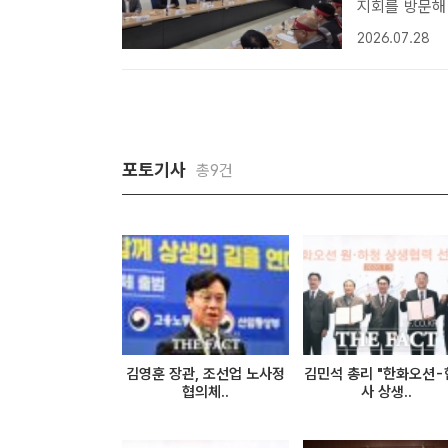
지회를 방문해
자] 변광용 
2026.07.28
한화오션지회를
의했다.이날 정
포토기사
총9건
김영훈 장관, 조선업 노사정
김민석 총리 "한화오션-
협의체..
사 상생..