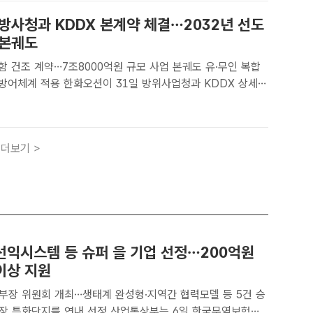
방사청과 KDDX 본계약 체결…2032년 선도
 본궤도
 건조 계약…7조8000억원 규모 사업 본궤도 유·무인 복합
 31일 방위사업청과 KDDX 상세설
건조 사업 본계약을 체결했다고 밝혔다. 사진은 KDDX 조감
[더팩트ㅣ송다영 기자] 한화오션은 KDDX 상세설계 ..
더보기 >
선익시스템 등 슈퍼 을 기업 선정…200억원
이상 지원
소부장 위원회 개최…생태계 완성형·지역간 협력모델 등 5건 승
를 연내 선정 산업통상부는 6일 한국무역보험공