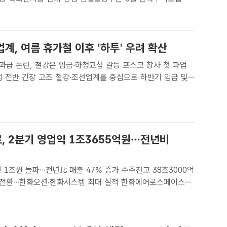
 소재·부품·장비 경쟁력강화 위원회를 열고, 소재·부품·장비
 제3기 슈퍼 을 선정 결과, 2026년도 소부장 시..
계, 여름 휴가철 이후 '하투' 우려 확산
과급 논란, 철강은 임금·하청교섭 갈등 포스코 창사 첫 파업
철강·조선업계를 중심으로 하반기 임금 및
) 교섭이 장기화하면서 여름 휴가철 이후 '하투(夏鬪)' 우려
다. 사진은 지난 5월 현대중공업 노조의 기자회견..
, 2분기 영업익 1조3655억원…전년비
 1조원 돌파…전년比 매출 47% 증가 수주잔고 38조3000억
한화오션·한화시스템 최대 실적 한화에어로스페이스는
결 기준 매출 9조 2929억원, 영업이익 1조 3655억원을 기
일 공시했다. /한화에어로스페이스[더팩트ㅣ송..