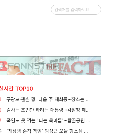
실시간 TOP10
1
구광모·젠슨 황, 다음 주 재회동…장소는 실리콘밸리
2
검사는 조언만 하라는 대통령…검찰청 폐지 앞둔 합수본 '딜레마'
3
폭염도 못 꺾는 '타는 목마름'…탑골공원 아리수 냉장고 가보니
4
'채상병 순직 책임' 임성근 오늘 항소심 선고…1심 징역 3년