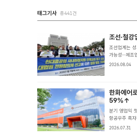
태그기사
총441건
조선·철강업
조선업계는 성
가능성…제조업 전반 긴장 고조 
단체협약(임단협
2026.08.04
가 확산하고 있
한화에어로
59%↑
분기 영업익 첫
항공우주 흑자전환…
올해 2분기 연
2026.07.31
록했다고 31