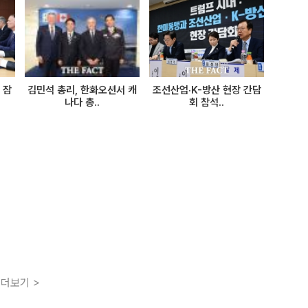
 잠
김민석 총리, 한화오션서 캐
조선산업·K-방산 현장 간담
나다 총..
회 참석..
더보기 >