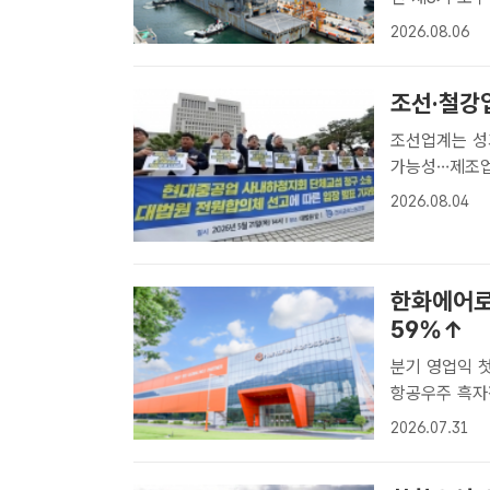
사에서 제16차
2026.08.06
협력모델 승인,
조선·철강업
조선업계는 성
가능성…제조업 전반 긴장 고조 
단체협약(임단협
2026.08.04
가 확산하고 있
한화에어로
59%↑
분기 영업익 첫
항공우주 흑자전환…
올해 2분기 연
2026.07.31
록했다고 31