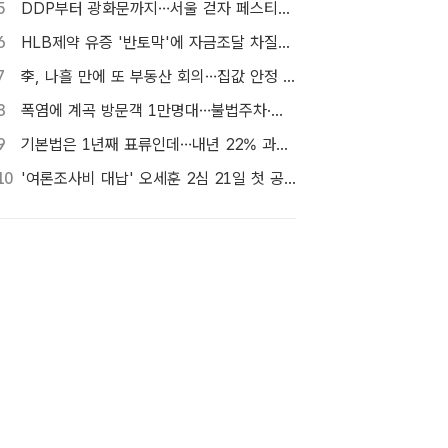
5
DDP부터 광화문까지…서울 걷자 페스티벌 참가자 5000명 모집
6
HLB제약 유증 '반토막'에 자금조달 차질…R&D 줄이고 채무상환금 제외
7
李, 나흘 만에 또 부동산 회의…집값 안정 승부처 '공급' 점검
8
폭염에 계곡 방문객 1만명대…불법주차·쓰레기는 골치
9
기본법은 1년째 표류인데…내년 22% 과세 강행, 가상자산 투자자 반발 확산
10
'여론조사비 대납' 오세훈 2심 21일 첫 공판…1심 당선무효형