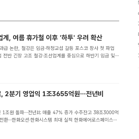
계, 여름 휴가철 이후 '하투' 우려 확산
과급 논란, 철강은 임금·하청교섭 갈등 포스코 창사 첫 파업
철강·조선업계를 중심으로 하반기 임금 및
) 교섭이 장기화하면서 여름 휴가철 이후 '하투(夏鬪)' 우려
다. 사진은 지난 5월 현대중공업 노조의 기자회견..
, 2분기 영업익 1조3655억원…전년비
 1조원 돌파…전년比 매출 47% 증가 수주잔고 38조3000억
한화오션·한화시스템 최대 실적 한화에어로스페이스는
결 기준 매출 9조 2929억원, 영업이익 1조 3655억원을 기
일 공시했다. /한화에어로스페이스[더팩트ㅣ송..