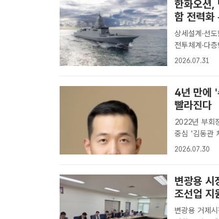
한화오션, 
함 전력화
상세설계·선도함
전투체계·다층방어체계 적용 한화오션이
계 및 선도함 
2026.07.31
도. /한화오션
4년 만에
빨라진다
2022년 부회
중심 '김동관 체제' 공고화 김동관 한
한다. /한화그
2026.07.30
관 부회장이 지
변광용 시
조선업 지
변광용 거제시