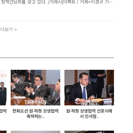
 정책간담회를 갖고 있다. /거제시[더팩트ㅣ거제=이경구 기
거제시장이 28일 김민석 전 국무총리와 함께 전국금속노동조합
 방문해 조선업 주요 현안과 노동환경 개선 방안에 대해 논
책..
더보기 >
협력
한화오션 원·하청 상생협력
원·하청 상생협력 선포식에
축하하는..
서 인사말..