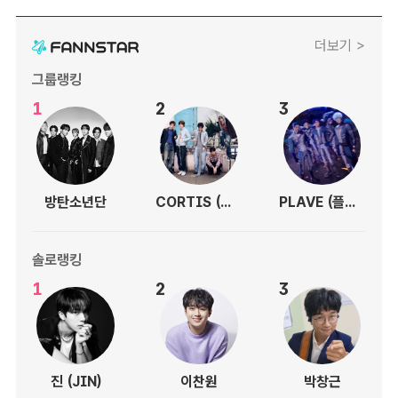
더보기 >
그룹랭킹
1
2
3
방탄소년단
CORTIS (코르티스)
PLAVE (플레이브)
솔로랭킹
1
2
3
진 (JIN)
이찬원
박창근