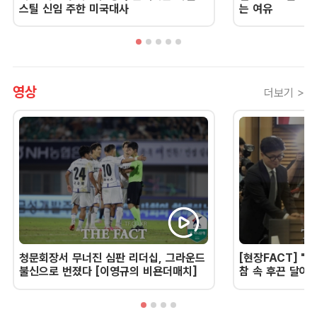
스틸 신임 주한 미국대사
는 여유
영상
더보기 >
청문회장서 무너진 심판 리더십, 그라운드
[현장FACT] "한
불신으로 번졌다 [이영규의 비욘더매치]
참 속 후끈 달아