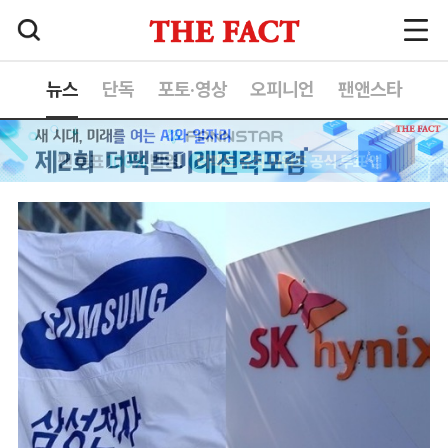
뉴스
단독
포토·영상
오피니언
팬앤스타