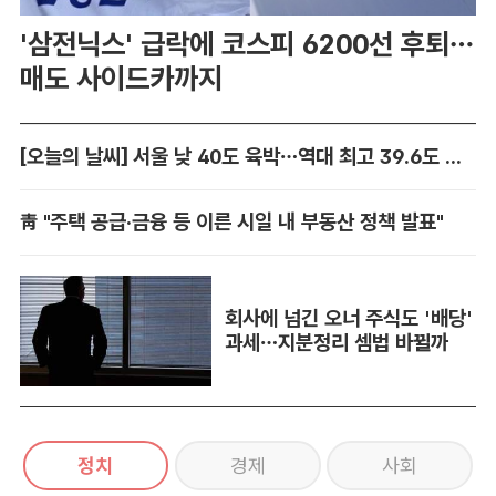
'삼전닉스' 급락에 코스피 6200선 후퇴…
매도 사이드카까지
[오늘의 날씨] 서울 낮 40도 육박…역대 최고 39.6도 위협
靑 "주택 공급·금융 등 이른 시일 내 부동산 정책 발표"
회사에 넘긴 오너 주식도 '배당'
과세…지분정리 셈법 바뀔까
정치
경제
사회