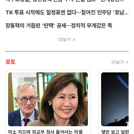
TK 투표 시작에도 일정표엔 없다…짙어진 민주당 '호남 쏠림'
장동혁의 거듭된 '탄핵' 공세…정치적 무게감은 뚝
더보기 >
포토
더보기 >
미소 지으며 외교부 청사 들어서는 미셸
앞만 보고 달린