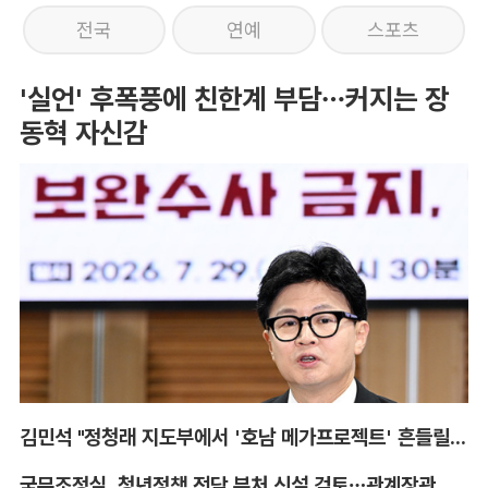
전국
연예
스포츠
'실언' 후폭풍에 친한계 부담…커지는 장
동혁 자신감
김민석 "정청래 지도부에서 '호남 메가프로젝트' 흔들릴 것"
국무조정실, 청년정책 전담 부처 신설 검토…관계장관회의도 계속