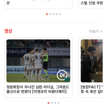
산
스틸 신임 주한 
영상
더보기 >
청문회장서 무너진 심판 리더십, 그라운드
[현장FACT] "한
불신으로 번졌다 [이영규의 비욘더매치]
참 속 후끈 달아