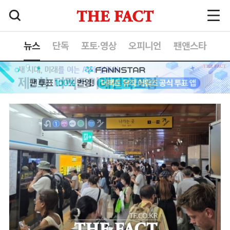
뉴스
단독
포토·영상
오피니언
팬앤스타