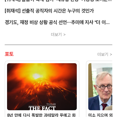
[취재석] 선출직 공직자의 시간은 누구의 것인가
경기도, 재정 비상 상황 공식 선언…추미애 지사 "더 이상 끌어다 쓸 재원 없어"
더보기 >
포토
더보기 >
8년 만에 다시 폭발한 과테말라 푸에고 화
미소 지으며 외교