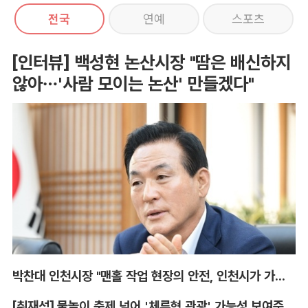
전국
연예
스포츠
[인터뷰] 백성현 논산시장 "땀은 배신하지
않아…'사람 모이는 논산' 만들겠다"
박찬대 인천시장 "맨홀 작업 현장의 안전, 인천시가 가장 앞장서겠다"
[취재석] 물놀이 축제 넘어 '체류형 관광' 가능성 보여준 안동 水페스타