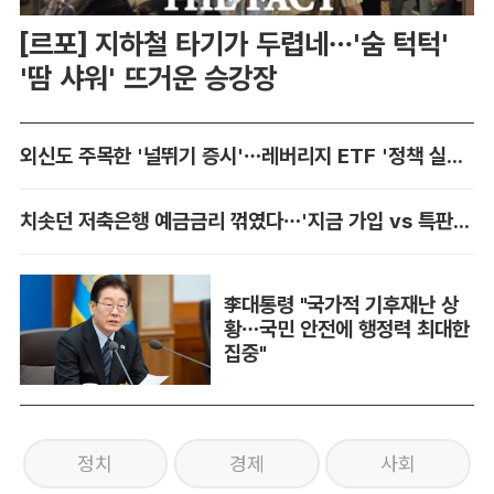
[르포] 지하철 타기가 두렵네…'숨 턱턱'
'땀 샤워' 뜨거운 승강장
외신도 주목한 '널뛰기 증시'…레버리지 ETF '정책 실패' 책임론 공방
치솟던 저축은행 예금금리 꺾였다…'지금 가입 vs 특판 대기' 셈법 복잡
李대통령 "국가적 기후재난 상
황…국민 안전에 행정력 최대한
집중"
정치
경제
사회