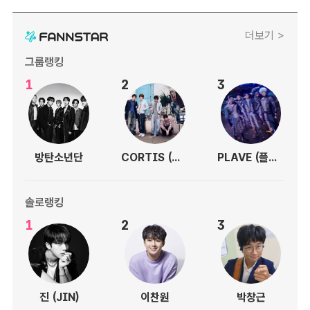
더보기 >
그룹랭킹
1
2
3
방탄소년단
CORTIS (코르티스)
PLAVE (플레이브)
솔로랭킹
1
2
3
진 (JIN)
이찬원
박창근