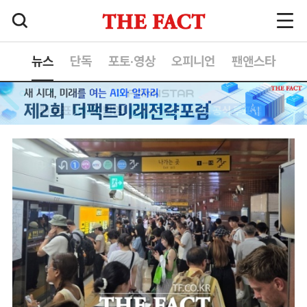
뉴스
단독
포토·영상
오피니언
팬앤스타