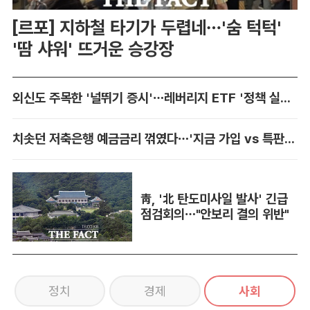
[르포] 지하철 타기가 두렵네…'숨 턱턱'
'땀 샤워' 뜨거운 승강장
외신도 주목한 '널뛰기 증시'…레버리지 ETF '정책 실패' 책임론 공방
치솟던 저축은행 예금금리 꺾였다…'지금 가입 vs 특판 대기' 셈법 복잡
靑, '北 탄도미사일 발사' 긴급
점검회의…"안보리 결의 위반"
정치
경제
사회