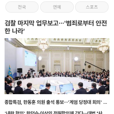
전국
연예
스포츠
검찰 마지막 업무보고…'범죄로부터 안전
한 나라'
종합특검, 한동훈 의원 출석 통보…'계엄 당정대 회의' 참고인
'내란 혐의' 한덕수·이상민 전원합의체 간다…대법 "사법적 평가 필요"