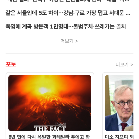
같은 서울인데 5도 차이…강남·구로 가장 덥고 서대문 낮다
폭염에 계곡 방문객 1만명대…불법주차·쓰레기는 골치
더보기 >
포토
더보기 >
8년 만에 다시 폭발한 과테말라 푸에고 화
미소 지으며 외교