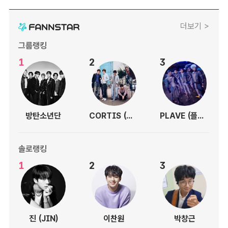
더보기 >
그룹랭킹
1
2
3
방탄소년단
CORTIS (코르티스)
PLAVE (플레이브)
솔로랭킹
1
2
3
진 (JIN)
이찬원
박창근