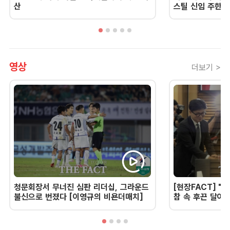
산
스틸 신임 주한 
영상
더보기 >
청문회장서 무너진 심판 리더십, 그라운드
[현장FACT] "한
불신으로 번졌다 [이영규의 비욘더매치]
참 속 후끈 달아