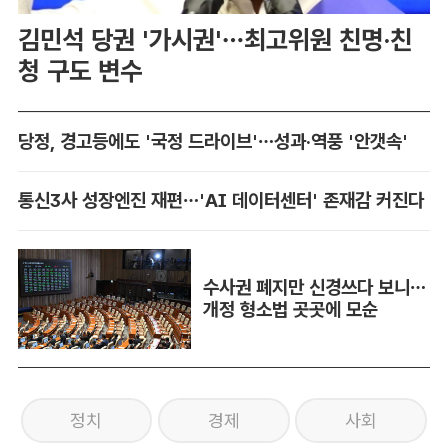
김민석 당권 '가시권'…최고위원 친명·친
청 구도 변수
당정, 경고등에도 '국정 드라이브'…성과·역풍 '안갯속'
통신3사 성장엔진 재편…'AI 데이터센터' 존재감 커진다
수사권 폐지만 신경쓰다 보니…
개정 형소법 곳곳에 모순
정치
경제
사회