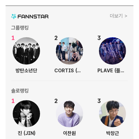
더보기 >
그룹랭킹
1
2
3
방탄소년단
CORTIS (코르티스)
PLAVE (플레이브)
솔로랭킹
1
2
3
진 (JIN)
이찬원
박창근