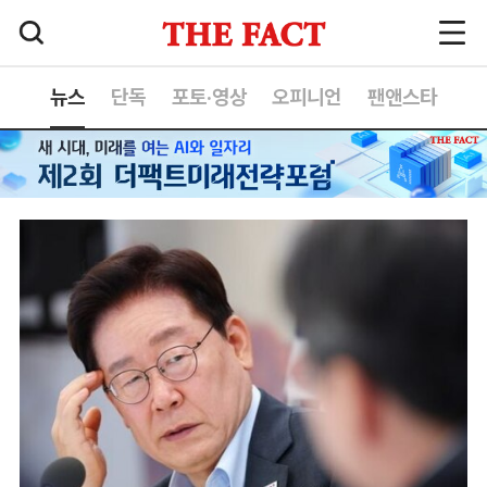
뉴스
단독
포토·영상
오피니언
팬앤스타