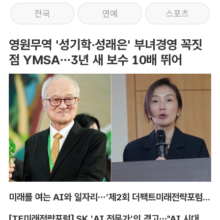
전국
연예
스포츠
영원무역 '성기학·성래은' 부녀경영 꼭짓
점 YMSA…3년 새 보수 10배 뛰어
미래를 여는 AI와 일자리…'제2회 더팩트미래전략포럼' 참가 신청
[TF미래전략포럼] SK 'AI 전문가'의 경고…"AI 시대, 인재 격차 더 커진다"