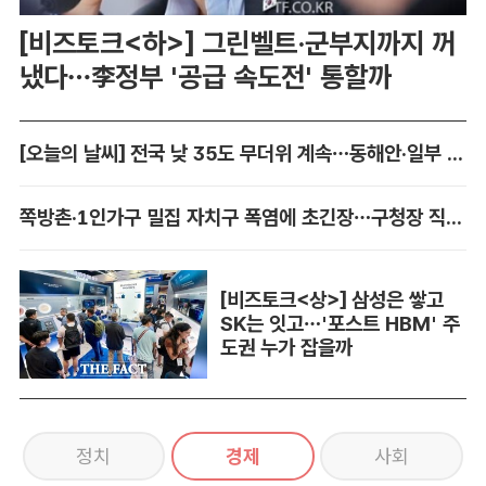
[비즈토크<하>] 그린벨트·군부지까지 꺼
냈다…李정부 '공급 속도전' 통할까
[오늘의 날씨] 전국 낮 35도 무더위 계속…동해안·일부 지역 비
쪽방촌·1인가구 밀집 자치구 폭염에 초긴장…구청장 직접 챙긴다
[비즈토크<상>] 삼성은 쌓고
SK는 잇고…'포스트 HBM' 주
도권 누가 잡을까
정치
경제
사회