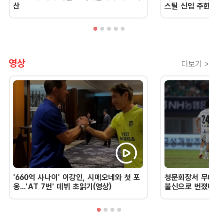
산
스틸 신임 주한 
영상
더보기 >
'660억 사나이' 이강인, 시메오네와 첫 포
청문회장서 무너진
옹...'AT 7번' 데뷔 초읽기(영상)
불신으로 번졌다 