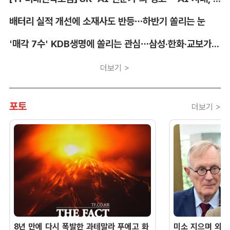
배터리 실적 개선에 소재사도 반등…하반기 쏠리는 눈
'매각 7수' KDB생명에 쏠리는 관심…삼성·한화·교보가 주목하는 이유
더보기 >
포토
더보기 >
8년 만에 다시 폭발한 과테말라 푸에고 화
미소 지으며 외교