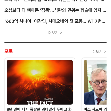
오심보다 더 뼈아픈 ‘침묵’...심판의 권위는 휘슬에 있지 않다 [박순규의 창]
'660억 사나이' 이강인, 시메오네와 첫 포옹...'AT 7번' 데뷔 초읽기
더보기 >
포토
더보기 >
8년 만에 다시 폭발한 과테말라 푸에고 화
미소 지으며 외교