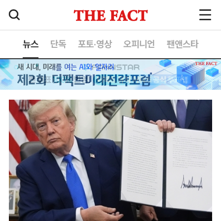
뉴스
단독
포토·영상
오피니언
팬앤스타