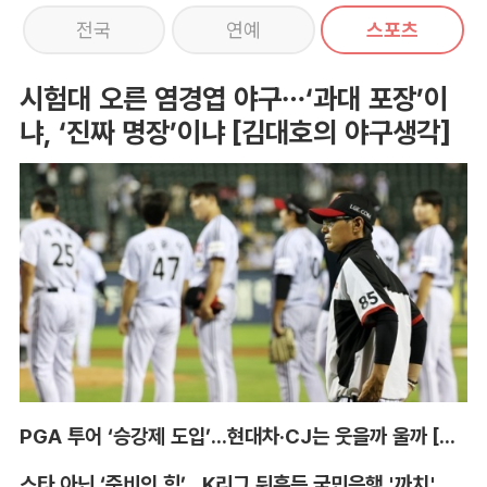
전국
연예
스포츠
시험대 오른 염경엽 야구…‘과대 포장’이
냐, ‘진짜 명장’이냐 [김대호의 야구생각]
PGA 투어 ‘승강제 도입’...현대차·CJ는 웃을까 울까 [박호윤의 IN&OUT]
스타 아닌 ‘준비의 힘’...K리그 뒤흔든 국민은행 '까치' 사단 [이영규의 비욘더매치]