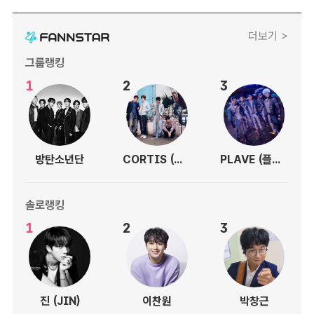
더보기 >
그룹랭킹
1
2
3
방탄소년단
CORTIS (코르티스)
PLAVE (플레이브)
솔로랭킹
1
2
3
진 (JIN)
이찬원
박창근