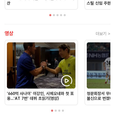
산
스틸 신임 주한 
영상
더보기 >
'660억 사나이' 이강인, 시메오네와 첫 포
청문회장서 무너진
옹...'AT 7번' 데뷔 초읽기(영상)
불신으로 번졌다 