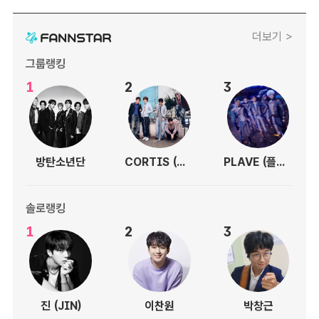
더보기 >
그룹랭킹
1
2
3
방탄소년단
CORTIS (코르티스)
PLAVE (플레이브)
솔로랭킹
1
2
3
진 (JIN)
이찬원
박창근