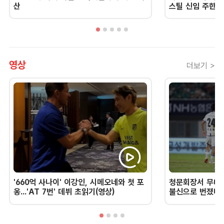
산
스틸 신임 주한 
영상
더보기 >
'660억 사나이' 이강인, 시메오네와 첫 포
청문회장서 무너진
옹...'AT 7번' 데뷔 초읽기(영상)
불신으로 번졌다 