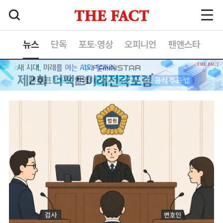
뉴스
단독
포토·영상
오피니언
팬앤스타