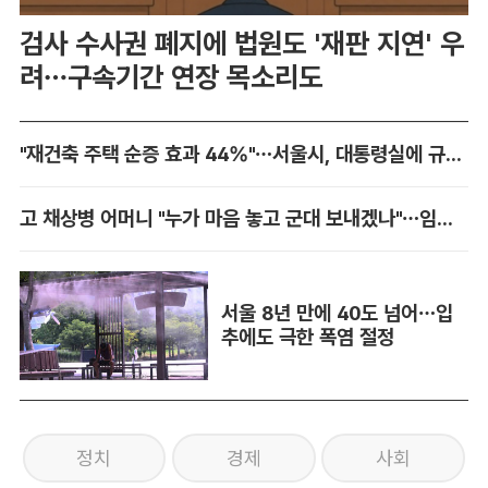
검사 수사권 폐지에 법원도 '재판 지연' 우
려…구속기간 연장 목소리도
"재건축 주택 순증 효과 44%"…서울시, 대통령실에 규제 완화 건의
고 채상병 어머니 "누가 마음 놓고 군대 보내겠나"…임성근 징역 3년에 분통
서울 8년 만에 40도 넘어…입
추에도 극한 폭염 절정
정치
경제
사회