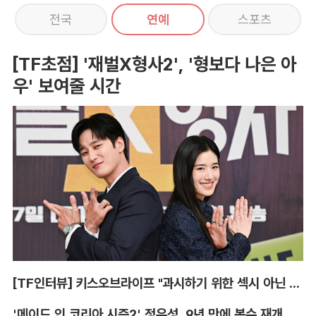
전국
연예
스포츠
[TF초점] '재벌X형사2', '형보다 나은 아
우' 보여줄 시간
[TF인터뷰] 키스오브라이프 "과시하기 위한 섹시 아닌 당당함"
'메이드 인 코리아 시즌2' 정우성, 9년 만에 복수 재개