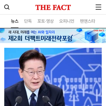
뉴스
단독
포토·영상
오피니언
팬앤스타