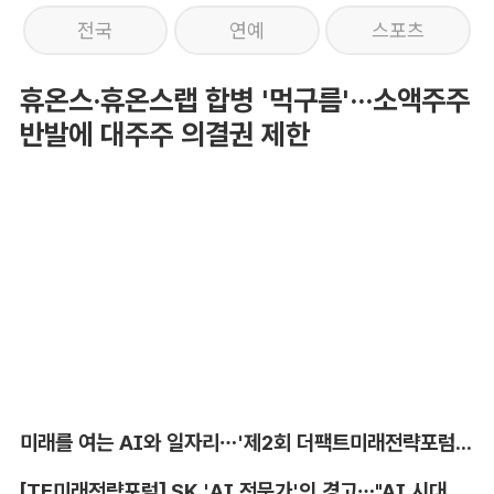
전국
연예
스포츠
휴온스·휴온스랩 합병 '먹구름'···소액주주
반발에 대주주 의결권 제한
미래를 여는 AI와 일자리…'제2회 더팩트미래전략포럼' 참가 신청
[TF미래전략포럼] SK 'AI 전문가'의 경고…"AI 시대, 인재 격차 더 커진다"