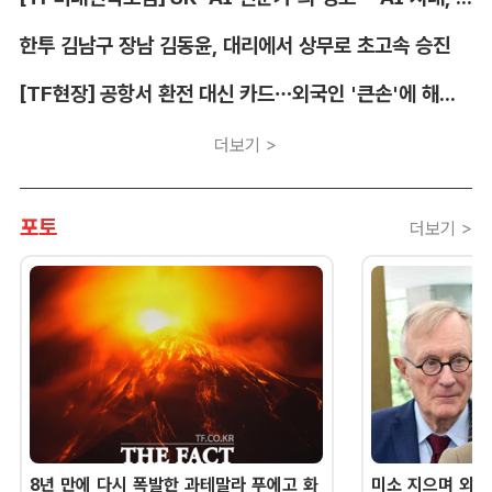
한투 김남구 장남 김동윤, 대리에서 상무로 초고속 승진
[TF현장] 공항서 환전 대신 카드…외국인 '큰손'에 해외카드 매입 시장 쑥
더보기 >
포토
더보기 >
8년 만에 다시 폭발한 과테말라 푸에고 화
미소 지으며 외교