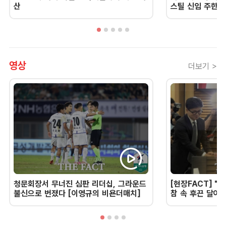
산
스틸 신임 주한 
영상
더보기 >
청문회장서 무너진 심판 리더십, 그라운드
[현장FACT] "한
불신으로 번졌다 [이영규의 비욘더매치]
참 속 후끈 달아