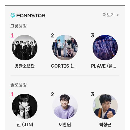
더보기 >
그룹랭킹
1
2
3
방탄소년단
CORTIS (코르티스)
PLAVE (플레이브)
솔로랭킹
1
2
3
진 (JIN)
이찬원
박창근