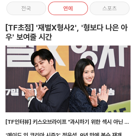
전국
연예
스포츠
[TF초점] '재벌X형사2', '형보다 나은 아
우' 보여줄 시간
[TF인터뷰] 키스오브라이프 "과시하기 위한 섹시 아닌 당당함"
'메이드 인 코리아 시즌2' 정우성, 9년 만에 복수 재개