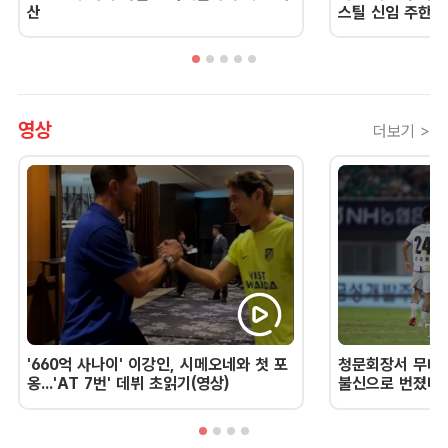
산
스틸 신임 주한 
영상
더보기 >
'660억 사나이' 이강인, 시메오네와 첫 포
청문회장서 무너진
옹...'AT 7번' 데뷔 초읽기(영상)
불신으로 번졌다 