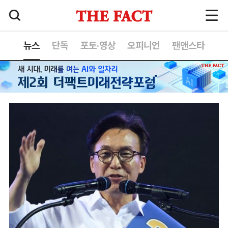
뉴스
단독
포토·영상
오피니언
팬앤스타