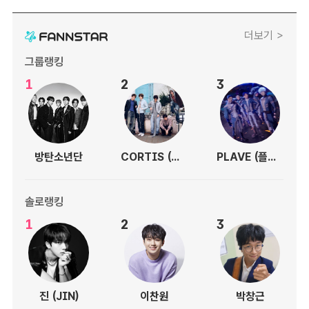
더보기 >
그룹랭킹
1
2
3
방탄소년단
CORTIS (코르티스)
PLAVE (플레이브)
솔로랭킹
1
2
3
진 (JIN)
이찬원
박창근