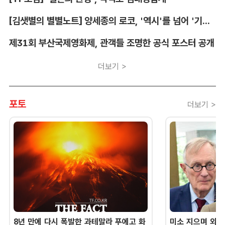
[김샛별의 별별노트] 양세종의 로코, '역시'를 넘어 '기대 이상'
제31회 부산국제영화제, 관객들 조명한 공식 포스터 공개
더보기 >
포토
더보기 >
8년 만에 다시 폭발한 과테말라 푸에고 화
미소 지으며 외교