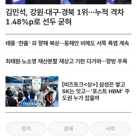
김민석, 강원·대구·경북 1위…누적 격차
1.48%p로 선두 굳혀
태풍 '찬홈' 日 향해 북상…동해안 비에도 서쪽 폭염 계속
최태원·노소영 재산분할 재상고 기한 다가와…향방 주목
[비즈토크<상>] 삼성은 쌓고
SK는 잇고…'포스트 HBM' 주
도권 누가 잡을까
정치
경제
사회