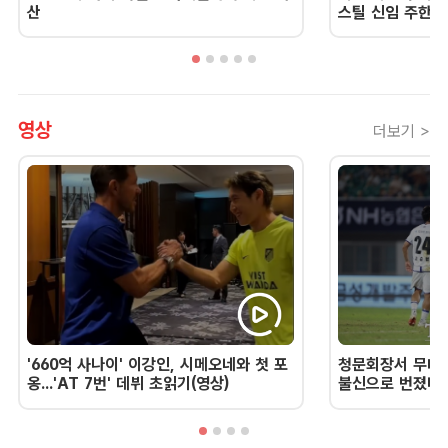
산
스틸 신임 주한 
영상
더보기 >
'660억 사나이' 이강인, 시메오네와 첫 포
청문회장서 무너진
옹...'AT 7번' 데뷔 초읽기(영상)
불신으로 번졌다 