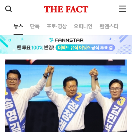
뉴스
단독
포토·영상
오피니언
팬앤스타