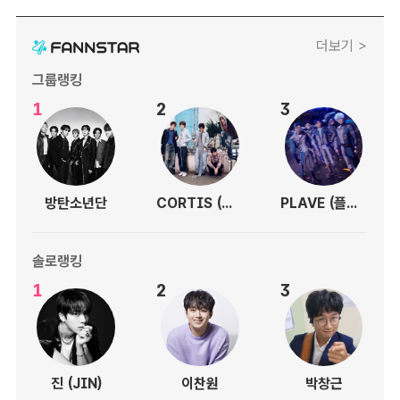
더보기 >
그룹랭킹
1
2
3
방탄소년단
CORTIS (코르티스)
PLAVE (플레이브)
솔로랭킹
1
2
3
진 (JIN)
이찬원
박창근