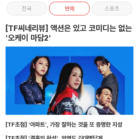
전국
연예
스포츠
[TF씨네리뷰] 액션은 있고 코미디는 없는
'오케이 마담2'
[TF초점] '아파트', 가장 잘하는 것을 또 증명한 지성
[TF초점] '결혼의 완성', 악역도 김대명답게