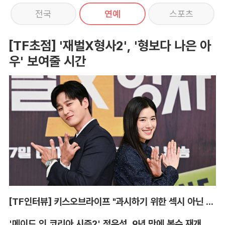
전국
연예
스포츠
[TF초점] '재벌X형사2', '형보다 나은 아
우' 보여줄 시간
[TF인터뷰] 키스오브라이프 "과시하기 위한 섹시 아닌 당당함"
'메이드 인 코리아 시즌2' 정우성, 9년 만에 복수 재개