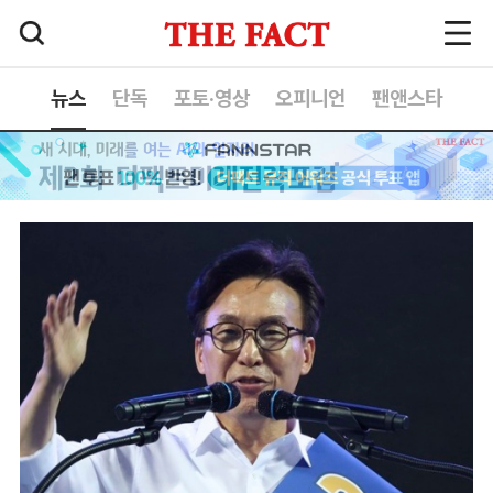
뉴스
단독
포토·영상
오피니언
팬앤스타