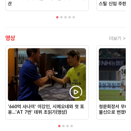
산
스틸 신임 주한 
영상
더보기 >
'660억 사나이' 이강인, 시메오네와 첫 포
청문회장서 무너진
옹...'AT 7번' 데뷔 초읽기(영상)
불신으로 번졌다 