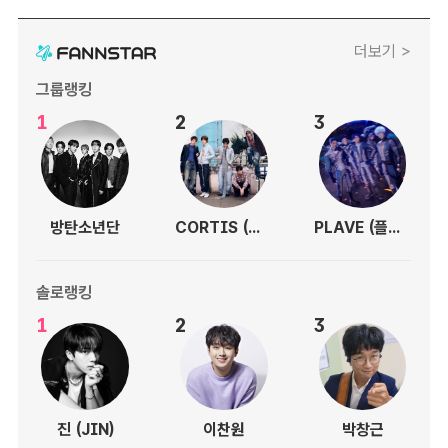
더보기 >
그룹랭킹
1
2
3
방탄소년단
CORTIS (코르티스)
PLAVE (플레이브)
솔로랭킹
1
2
3
진 (JIN)
이찬원
박창근