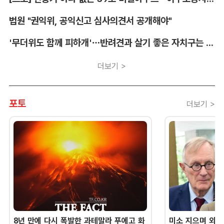
법원 "권익위, 공익신고 심사의견서 공개해야"
'무더위도 함께 피하개'…반려견과 살기 좋은 자치구는 어디
더보기 >
포토
더보기 >
8년 만에 다시 폭발한 과테말라 푸에고 화
미소 지으며 외교