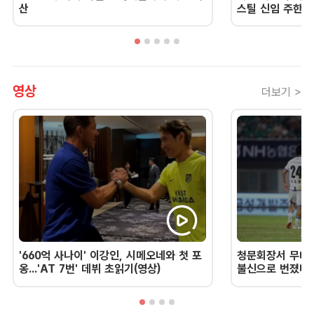
산
스틸 신임 주한 
영상
더보기 >
'660억 사나이' 이강인, 시메오네와 첫 포
청문회장서 무너진
옹...'AT 7번' 데뷔 초읽기(영상)
불신으로 번졌다 