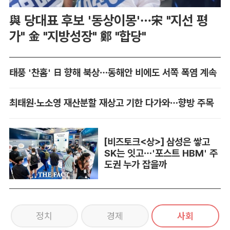
與 당대표 후보 '동상이몽'…宋 "지선 평
가" 金 "지방성장" 鄭 "합당"
태풍 '찬홈' 日 향해 북상…동해안 비에도 서쪽 폭염 계속
최태원·노소영 재산분할 재상고 기한 다가와…향방 주목
[비즈토크<상>] 삼성은 쌓고
SK는 잇고…'포스트 HBM' 주
도권 누가 잡을까
정치
경제
사회