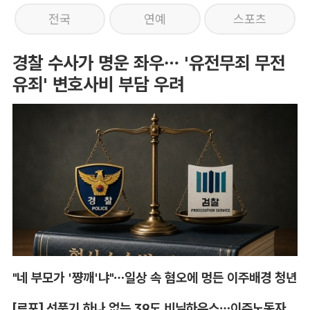
전국
연예
스포츠
경찰 수사가 명운 좌우… '유전무죄 무전
유죄' 변호사비 부담 우려
"네 부모가 '쨩깨'냐"…일상 속 혐오에 멍든 이주배경 청년
[르포] 선풍기 하나 없는 39도 비닐하우스…이주노동자의 '악몽같은 폭염'