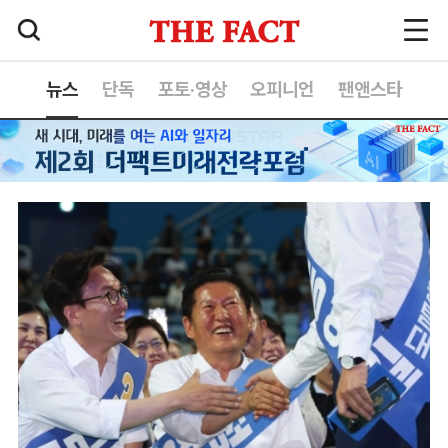
뉴스
단독
포토·영상
오피니언
팬앤스타