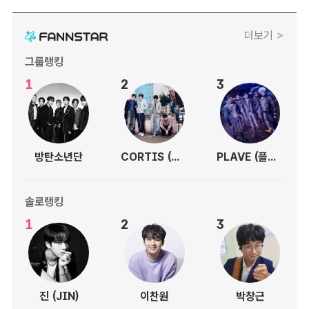
더보기 >
그룹랭킹
1
2
3
방탄소년단
CORTIS (코르티스)
PLAVE (플레이브)
솔로랭킹
1
2
3
진 (JIN)
이찬원
박창근