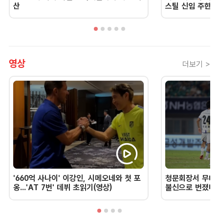
산
스틸 신임 주한 
영상
더보기 >
'660억 사나이' 이강인, 시메오네와 첫 포
청문회장서 무너진
옹...'AT 7번' 데뷔 초읽기(영상)
불신으로 번졌다 