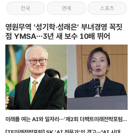
전국
연예
스포츠
영원무역 '성기학·성래은' 부녀경영 꼭짓
점 YMSA…3년 새 보수 10배 뛰어
미래를 여는 AI와 일자리…'제2회 더팩트미래전략포럼' 참가 신청
[TF미래전략포럼] SK 'AI 전문가'의 경고…"AI 시대, 인재 격차 더 커진다"