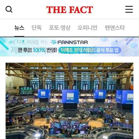
뉴스
단독
포토·영상
오피니언
팬앤스타