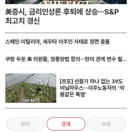
美증시, 금리인상론 후퇴에 상승…S&P
최고치 경신
스페인·이탈리아, 세우타 이주민 사태로 정면 충돌
쿠팡 두둔 美 의원들, 정통망법 항의…한미 관계 변수 될까
[르포] 선풍기 하나 없는 39도
비닐하우스…이주노동자의 '악
몽같은 폭염'
정치
경제
사회