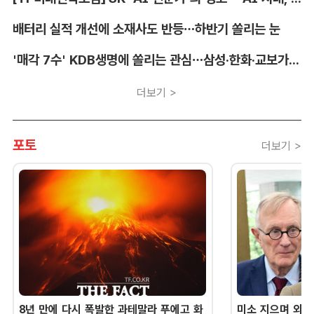
배터리 실적 개선에 소재사도 반등…하반기 쏠리는 눈
'매각 7수' KDB생명에 쏠리는 관심…삼성·한화·교보가 주목하는 이유
더보기 >
포토
더보기 >
8년 만에 다시 폭발한 과테말라 푸에고 화
미소 지으며 외교