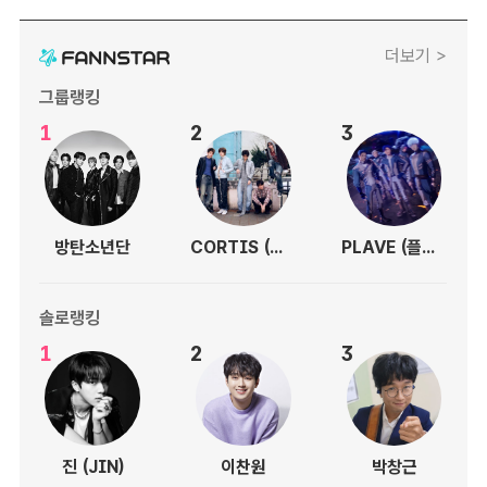
더보기 >
그룹랭킹
1
2
3
방탄소년단
CORTIS (코르티스)
PLAVE (플레이브)
솔로랭킹
1
2
3
진 (JIN)
이찬원
박창근