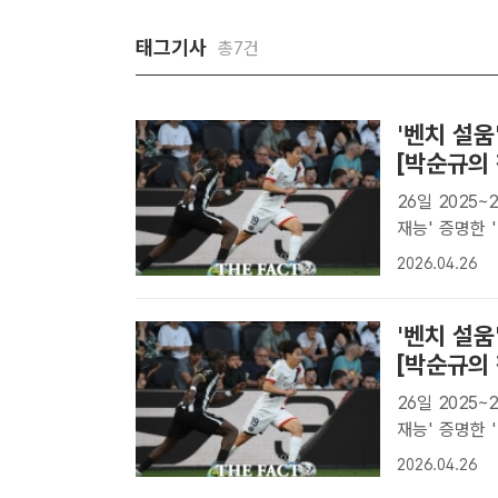
태그기사
총7건
'벤치 설움
[박순규의 
26일 2025
재능' 증명한 '낭중
쪽)이 26일 
2026.04.26
활약을 펼치고 있
'벤치 설움
[박순규의 
26일 2025
재능' 증명한 '낭중
쪽)이 26일 
2026.04.26
활약을 펼치고 