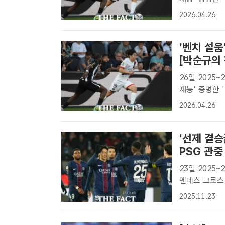
쪽)이 26일 
2026.04.26
활약을 펼치고 있
'벤치 설움
[박순규의 
26일 2025
재능' 증명한 '낭중
쪽)이 26일 
2026.04.26
활약을 펼치고 
'선제 결승골
PSG 관중
23일 2025~2
멘데스 크로스 도움, 3-0 승
아브르와 202
2025.11.23
어시스트한 누누