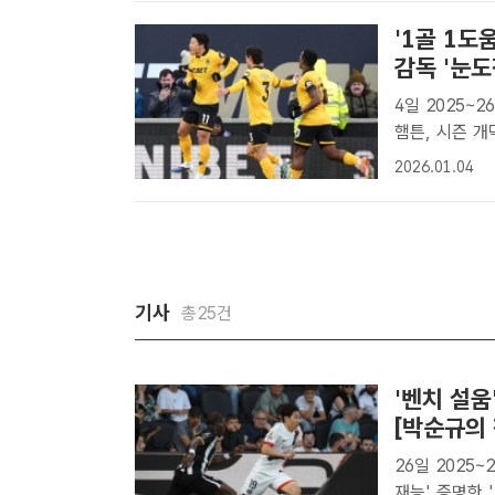
'1골 1도움
감독 '눈도
4일 2025~2
햄튼, 시즌 개막 후 
수 황희찬(맨 
2026.01.04
서 페널티킥으로
기사
총25건
'벤치 설움
[박순규의 
26일 2025
재능' 증명한 '낭중