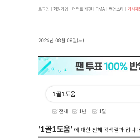
로그인
|
회원가입
|
더팩트 재팬
|
TMA
|
팬앤스타
|
기사제
2026년 08월 08일(토)
전체
1년
1달
'1골1도움'
에 대한 전체 검색결과 입니다