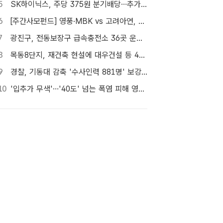
5
SK하이닉스, 주당 375원 분기배당…추가 주주환원 예고
6
[주간사모펀드] 영풍·MBK vs 고려아연, 美 제련소 이름 두고 고발전
7
광진구, 전동보장구 급속충전소 36곳 운영…수리비도 지원
8
목동8단지, 재건축 현설에 대우건설 등 4곳…경쟁 입찰 성사될까
9
경찰, 기동대 감축 '수사인력 881명' 보강…9월 초까지 상피제 시행
10
'입추가 무색'…'40도' 넘는 폭염 피해 영화관으로 [TF사진관]