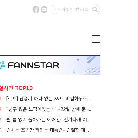
실시간 TOP10
1
[르포] 선풍기 하나 없는 39도 비닐하우스…이주노동자의 '악몽같은 폭염'
2
"친구 잃은 느낌이었는데"…22일 만에 문 연 홈플러스 가보니[TF현장]
3
쉴 틈 없이 돌아가는 에어컨…전기화재 여름철에 몰린다
4
검사는 조언만 하라는 대통령…검찰청 폐지 앞둔 합수본 '딜레마'