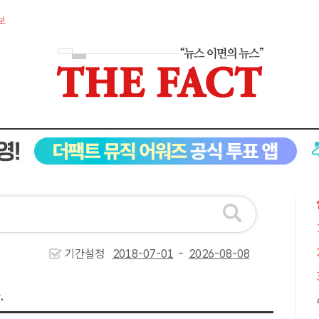
보
기간설정
-
.