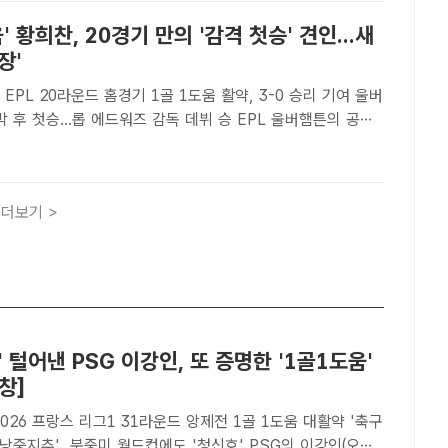
' 황희찬, 20경기 만의 '감격 첫승' 견인...새
장'
6 EPL 20라운드 홈경기 1골 1도움 활약, 3-0 승리 기여 울버
첫승...롭 에드워즈 감독 데뷔 승 EPL 울버햄튼의 공격
왼쪽)이 4일 웨스트햄과 2025~26 EPL 20라운드 홈경기에
 시즌 2호골을 기록한 후 기뻐하고 있다..
더보기 >
' 털어낸 PSG 이강인, 또 증명한 '1골1도움'
창]
~2026 프랑스 리그1 31라운드 앙제전 1골 1도움 대활약 '축구
지추', 북중미 월드컵에도 '청신호' PSG의 이강인(오른