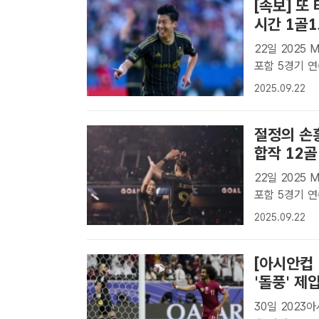
[속보] 또
시간 1골
22일 2025
포함 5경기 연속골...시즌
레알 솔트레이크
2025.09.22
을 터뜨렸다./L
절정의 손흥
합작 12골
22일 2025
포함 5경기 연속골...시즌
앙가(오른쪽)가
2025.09.22
작골을 기록한 
[아시안컵 
'돌풍' 제
30일 2023아시안컵 16강전