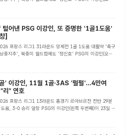
앙제와 프랑스 리그1 31라운드 원정경기에서 1골 1도움을 대
다./앙제(프랑스)=AP.뉴시스 [더팩트 | ..
' 털어낸 PSG 이강인, 또 증명한 '1골1도움'
창]
~2026 프랑스 리그1 31라운드 앙제전 1골 1도움 대활약 '축구
지추', 북중미 월드컵에도 '청신호' PSG의 이강인(오른
앙제와 프랑스 리그1 31라운드 원정경기에서 1골 1도움을 대
있다./앙제(프랑스)=AP.뉴시스[더팩트 | 박..
' 이강인, 11월 1골·3AS '펄펄'...4만여
 "리" 연호
026 프랑스 리그1 13라운드 홈경기 르아브르전 전반 29분
리 앞장 PSG의 이강인(왼쪽 두번째)이 23일 르
5~26 리그1 13라운드 홈경기에서 전반 선제골을 터뜨린 뒤
 멘데스와 하이파이브를 하고 있다./파리=..