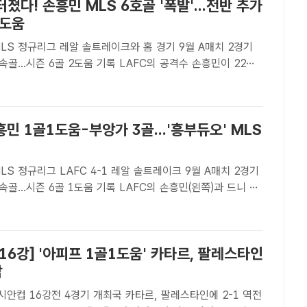
 터졌다! 손흥민 MLS 6호골 '폭발'...전반 추가
1도움
 MLS 정규리그 레알 솔트레이크와 홈 경기 9월 A매치 2경기
 6골 2도움 기록 LAFC의 공격수 손흥민이 22일
와 2025 MLS 홈경기에서 5경기 연속골이자 시즌 6호골
AFC[더팩트 | 박순규 기자] 또 터졌다. 미국..
민 1골1도움-부앙가 3골...'흥부듀오' MLS
 MLS 정규리그 LAFC 4-1 레알 솔트레이크 9월 A매치 2경기
 6골 1도움 기록 LAFC의 손흥민(왼쪽)과 드니 부
 22일 솔트레이크와 2025 MLS 홈 경기 전반 추가시간 합
후 기쁨의 하이파이브를 하고 있다./LAF..
16강] '아피프 1골1도움' 카타르, 팔레스타인
압
 4경기 개최국 카타르, 팔레스타인에 2-1 역전