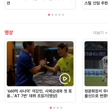
산
스틸 신임 주한 
영상
더보기 >
'660억 사나이' 이강인, 시메오네와 첫 포
청문회장서 무너진
옹...'AT 7번' 데뷔 초읽기(영상)
불신으로 번졌다 