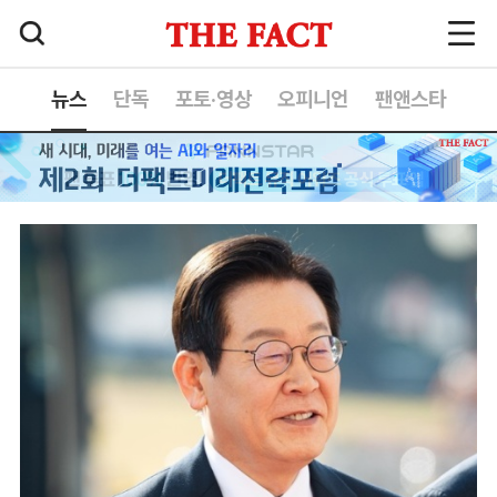
뉴스
단독
포토·영상
오피니언
팬앤스타