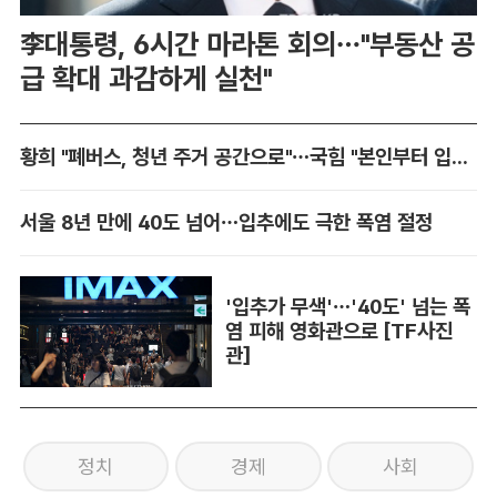
李대통령, 6시간 마라톤 회의…"부동산 공
급 확대 과감하게 실천"
황희 "폐버스, 청년 주거 공간으로"…국힘 "본인부터 입주하라"
서울 8년 만에 40도 넘어…입추에도 극한 폭염 절정
'입추가 무색'…'40도' 넘는 폭
염 피해 영화관으로 [TF사진
관]
정치
경제
사회