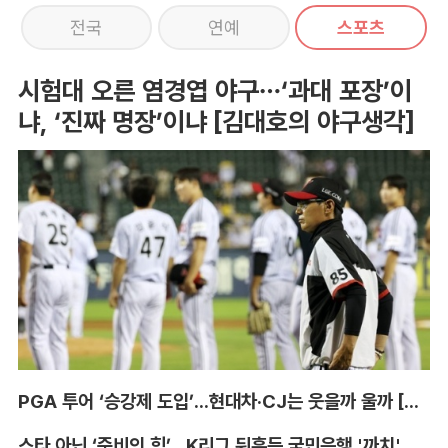
전국
연예
스포츠
시험대 오른 염경엽 야구…‘과대 포장’이
냐, ‘진짜 명장’이냐 [김대호의 야구생각]
PGA 투어 ‘승강제 도입’...현대차·CJ는 웃을까 울까 [박호윤의 IN&OUT]
스타 아닌 ‘준비의 힘’...K리그 뒤흔든 국민은행 '까치' 사단 [이영규의 비욘더매치]