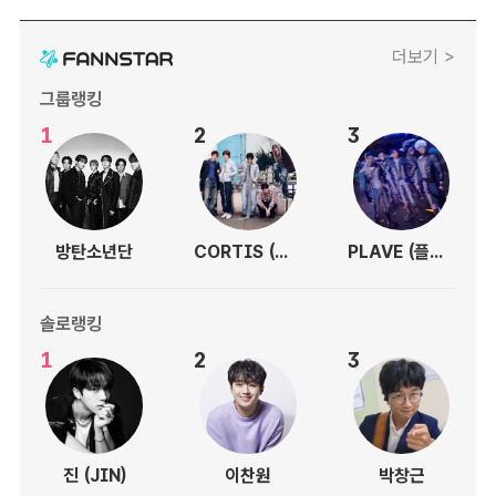
더보기 >
그룹랭킹
1
2
3
방탄소년단
CORTIS (코르티스)
PLAVE (플레이브)
솔로랭킹
1
2
3
진 (JIN)
이찬원
박창근