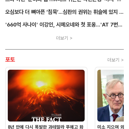
오심보다 더 뼈아픈 ‘침묵’...심판의 권위는 휘슬에 있지 않다 [박순규의 창]
'660억 사나이' 이강인, 시메오네와 첫 포옹...'AT 7번' 데뷔 초읽기
더보기 >
포토
더보기 >
8년 만에 다시 폭발한 과테말라 푸에고 화
미소 지으며 외교