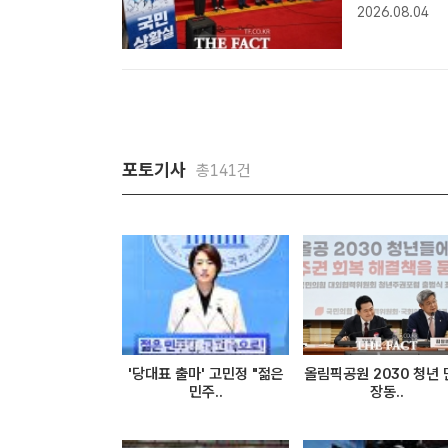
진 가운데, 
2026.08.04
앉은 지지율 반
포토기사
총141건
'당대표 출마' 고민정 "젊은
올림픽공원 2030 청년
민주..
장동..