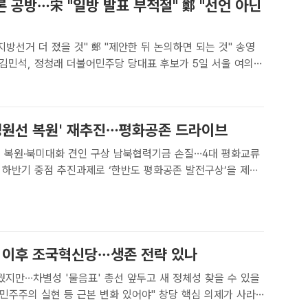
 공방…宋 "일방 발표 부적절" 鄭 "선언 아닌
방선거 더 졌을 것" 鄭 "제안한 뒤 논의하면 되는 것" 송영
 김민석, 정청래 더불어민주당 당대표 후보가 5일 서울 여의도
린 민주당 당대표 후보자 TV토론회에서 기념촬영을 하고 있다.
단[더팩트ㅣ국회=정채영 기자] 더불어민주당 당..
'경원선 복원' 재추진…평화공존 드라이브
합의 복원·북미대화 견인 구상 남북협력기금 손질…4대 평화교류
 정세변화 대응을 위한 ‘피스페이커-페이스메이커+(플러스)’를
은 정동영 통일부 장관이 5일 청와대 영..
' 이후 조국혁신당…생존 전략 있나
웠지만…차별성 '물음표' 총선 앞두고 새 정체성 찾을 수 있을
주의 실현 등 근본 변화 있어야" 창당 핵심 의제가 사라