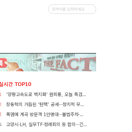
실시간 TOP10
1
'양평고속도로 백지화' 원희룡, 오늘 특검 2차 피의자 조사
2
장동혁의 거듭된 '탄핵' 공세…정치적 무게감은 뚝
3
폭염에 계곡 방문객 1만명대…불법주차·쓰레기는 골치
4
고양시·LH, 실무TF·정례회의 등 합의…긴밀한 협력체계 구축