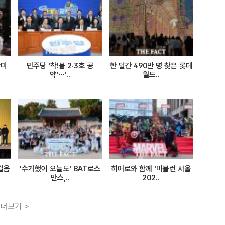
한미
민주당 '착!붙 2·3호 공
한 달간 490만 명 찾은 롯데
약'…'..
월드..
걸음
'수거했어 오늘도' BAT로스
히어로와 함께 '마블런 서울
만스,..
202..
더보기 >