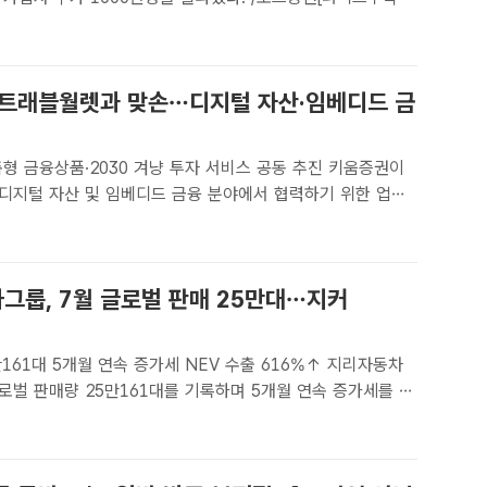
증권은 지난 7월 누적 가입자 수가 1000만명을 돌파했다고 6
021년 3월 모바일트레이딩시스템(MTS) 출시..
 트래블월렛과 맞손…디지털 자산·임베디드 금
 금융상품·2030 겨냥 투자 서비스 공동 추진 키움증권이
디지털 자산 및 임베디드 금융 분야에서 협력하기 위한 업무
다. /키움증권[더팩트ㅣ박지웅 기자] 키움증권은 글로벌 외환·
트래블월렛과 디지털 자산 및 임베디드 금융 분야 협력을 위
그룹, 7월 글로벌 판매 25만대…지커
161대 5개월 연속 증가세 NEV 수출 616%↑ 지리자동차
로벌 판매량 25만161대를 기록하며 5개월 연속 증가세를 이
리자동차그룹[더팩트ㅣ황지향 기자] 지리자동차그룹은 지난달
 25만161대로 지난해 같은 기간보다 5% 증가했다고..