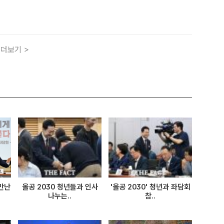
조국혁신당이 제시하는 뚜렷한 대안 의제가 없어 2%대로 주저
등의 계기도 좀처럼 마련되지 않을 것으로 보인다. 사진..
더보기 >
 만난
올공 2030 청년들과 인사
'올공 2030' 청년과 좌담회
나누는..
참..