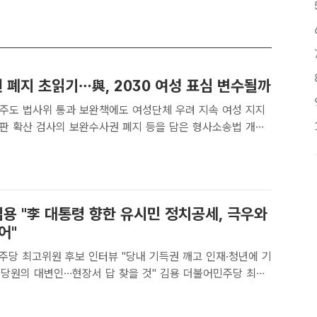
 폐지 초읽기…與, 2030 여성 표심 변수될까
 주도 법사위 통과 보완책에도 여성단체 우려 지속 여성 지지
 등을 담은 형사소송법 개정
주당 주도로 국회 법제사법위원회를 통과했다. 사진은 서영교
지난 15일 오후 서울 여의도 국회에서 열린 법제사법위원회
김용 "李 대통령 향한 유시민 정치공세, 극우와
어"
주당 최고위원 후보 인터뷰 "당내 기득권 깨고 인재·청년에 기
의 대변인…현장서 답 찾을 것" 김용 더불어민주당 최고
24일 서울 중구 충무로의 한 카페에서 <더팩트>와 인터뷰를
남윤호 기자[더팩트ㅣ충무로=서다빈 기자] "..