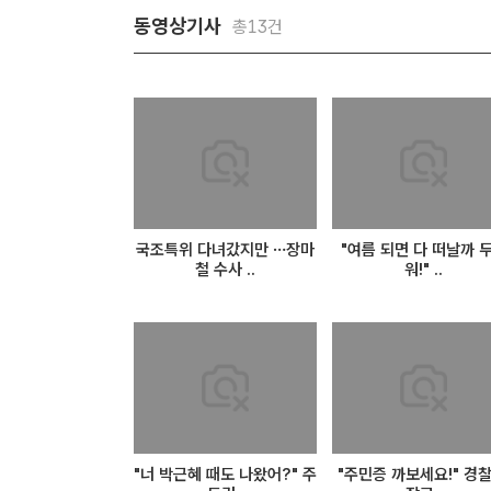
동영상기사
총13건
국조특위 다녀갔지만 …장마
"여름 되면 다 떠날까 
철 수사 ..
워!" ..
"너 박근혜 때도 나왔어?" 주
"주민증 까보세요!" 경찰