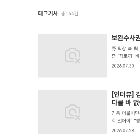
태그기사
총144건
보완수사권
野 퇴장 속 與
층 '집토끼' 비판 확산 검사의 보완수사권 폐지
안이 더불어민
2026.07.30
법사위원장이 
..
[인터뷰] 
다를 바 없
김용 더불어민
회 열어야" "평당원
위원 후보가 
2026.07.28
하고 있다. /