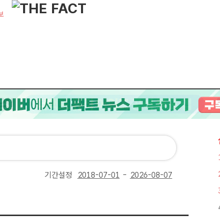
보
기간설정
-