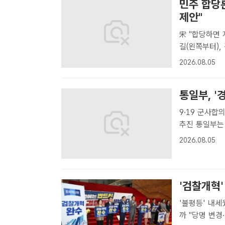
민주 합당론
제안"
宋 "합당하면 지
길(왼쪽부터),
KBS에서 열
2026.08.05
/국회사진기자
통일부, 
9·19 군사
추진 통일부는 하반기 중점 추진과제로 ‘한반도 평화공존 발전구상’을 제시
하고, 한반도
2026.08.05
추진한다. 사진
'검찰개혁
'불평등' 내세
까 "당명 변경·민주