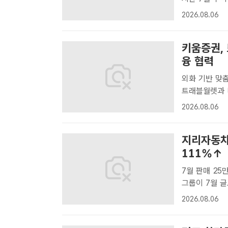
웅 기자] 토스
2026.08.06
일 밝혔다. 2
키움증권,
융 협력
외화 기반 맞춤형
트래블월렛과 
협약을 체결했
2026.08.06
결제 플랫폼 
한..
지리자동차
111%↑
7월 판매 25만
그룹이 7월 글
어갔다. /지
2026.08.06
글로벌 판매량이