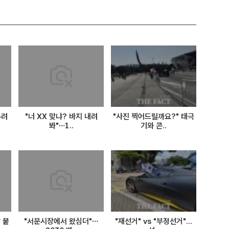
두려
"너 XX 맞냐? 바지 내려
"사진 찍어드릴까요?" 태극
봐"…1..
기와 콘..
 붙
"서문시장에서 왔심더"…
"재선거" vs "부정선거"...