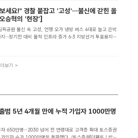
보세요!" 경찰 붙잡고 '고성'…불신에 갇힌 올
오승혁의 '현장']
불신 속 고성, 언쟁 오가 냉방 버스 4대로 늘고 은박
기전 대비 물적 인프라 증가 6·3 지방선거 투표용지
촉발된 서울 송파구 올림픽공원 핸드볼경기장 앞 집회가 6일
0일 오후, 현장은 치열해진 인프라 확충과 더불어 참가..
더보기 >
출범 5년 4개월 만에 누적 가입자 1000만명
 650만명…2030 넘어 전 연령대로 고객층 확대 토스증권
 가입자 수가 1000만명을 돌파했다. /토스증권[더팩트ㅣ박지