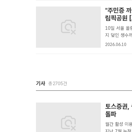
"주민증 까
림픽공원 [
10일 서울 올림픽공원 
지 덮인 생수까지…장
부족 사태로 
2026.06.10
차를 맞이한 1
기사
총2705건
토스증권, 
돌파
월간 활성 이용자
지난 7월 누적