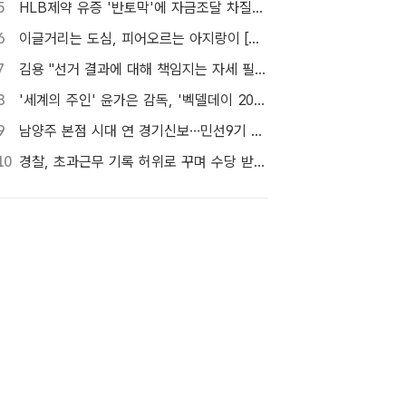
5
HLB제약 유증 '반토막'에 자금조달 차질…R&D 줄이고 채무상환금 제외
6
이글거리는 도심, 피어오르는 아지랑이 [TF사진관]
7
김용 "선거 결과에 대해 책임지는 자세 필요해"…정청래 정조준
8
'세계의 주인' 윤가은 감독, '벡델데이 2026' 올해의 벡델리안 선정
9
남양주 본점 시대 연 경기신보…민선9기 맞춰 '4S 혁신' 시동
10
경찰, 초과근무 기록 허위로 꾸며 수당 받은 현직 경찰관 2명 대기발령 조치