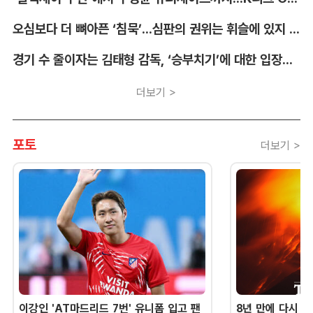
오심보다 더 뼈아픈 ‘침묵’...심판의 권위는 휘슬에 있지 않다 [박순규의 창]
경기 수 줄이자는 김태형 감독, ‘승부치기’에 대한 입장부터 밝혀야 [김대호의 야구생각]
더보기 >
포토
더보기 >
이강인 'AT마드리드 7번' 유니폼 입고 팬
8년 만에 다시 