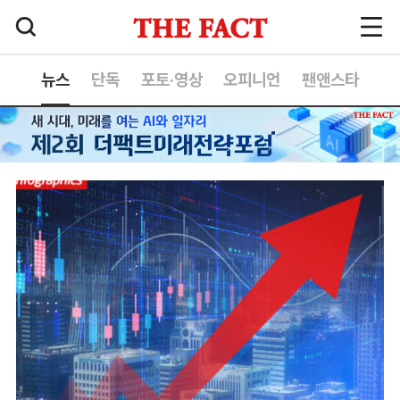
뉴스
단독
포토·영상
오피니언
팬앤스타