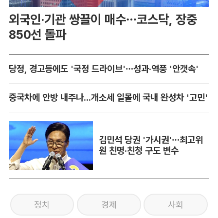
외국인·기관 쌍끌이 매수…코스닥, 장중
850선 돌파
당정, 경고등에도 '국정 드라이브'…성과·역풍 '안갯속'
중국차에 안방 내주나...개소세 일몰에 국내 완성차 '고민'
김민석 당권 '가시권'…최고위
원 친명·친청 구도 변수
정치
경제
사회