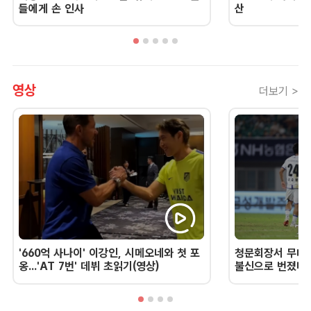
들에게 손 인사
산
영상
더보기 >
'660억 사나이' 이강인, 시메오네와 첫 포
청문회장서 무너진
옹...'AT 7번' 데뷔 초읽기(영상)
불신으로 번졌다 