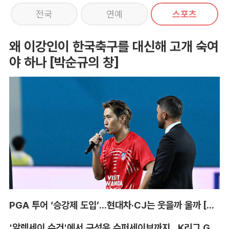
전국
연예
스포츠
왜 이강인이 한국축구를 대신해 고개 숙여
야 하나 [박순규의 창]
PGA 투어 ‘승강제 도입’...현대차·CJ는 웃을까 울까 [박호윤의 IN&OUT]
'알렉세이 수건'에서 구성윤 슈퍼세이브까지...K리그 GK '상전벽해' [이영규의 비욘더매치]