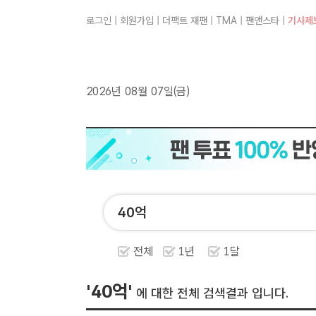
로그인
|
회원가입
|
더팩트 재팬
|
TMA
|
팬앤스타
|
기사제
2026년 08월 07일(금)
전체
1년
1달
'40억'
에 대한 전체 검색결과 입니다.