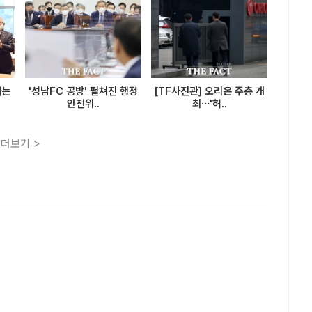
하는
'성남FC 공방' 펼쳐진 행정
[TF사진관] 오리온 주총 개
안전위..
최…'허..
더보기 >