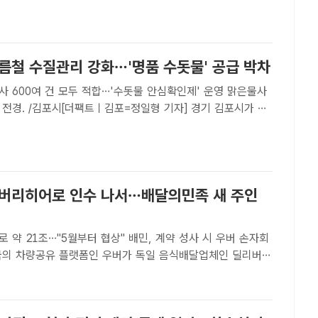
 전반을 지원하는 자율형 인공지능(AI) 기술을 도입..
여름철 수질관리 강화…'명품 수돗물' 공급 박차
600여 건 모두 적합…'수돗물 안심확인제' 운영 맑은물사
 전경. /김포시[더팩트ㅣ김포=정일형 기자] 경기 김포시가 여
 강화와 노후 시설 개선을 통해 시민들이 안심하고 마실 수 있
물' 공급에 속도를 내고 있다.김포시는 여름철 수질 사고..
리버리히어로 인수 나서…배달의민족 새 주인
 약 21조…"5월부터 협상" 배민, 계약 성사 시 우버 손자회
 약 12억 유로(한화 약 21조원)에 인수한다. 두 업체 간 인수
면 배달의민족은 우버의 손자회사로 편입된다. /샌프란시..