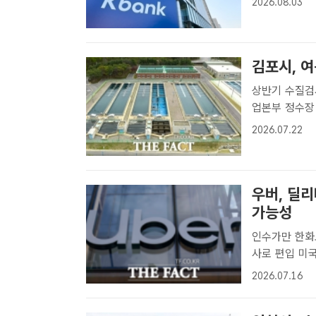
2026.08.03
크가 개발 업무
김포시, 
상반기 수질검사 
업본부 정수장
름철 수질관리
2026.07.22
는 '명품 수돗
우버, 딜
가능성
인수가만 한화로
사로 편입 미국의 차량공유 플랫폼인 우버가 독일 음식배달업체인 딜리버리
히어로(DH)를
2026.07.16
계약이 성사되