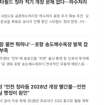
스타필드 청라 적기 개장 문제 없다…하수처리
 사업으로 공촌하수처리장 하수처리 용량 추가 확보 추진 오
말 준공을 목표로 공사가 진행 중인 스타필드 청라 현장. /더팩
ㅣ인천= 김재경 기자] 예산이 확보되지 않아 적기 개장이 불투
드 청라 및 돔구장'이 애초 계획대로 2028년 개장이 ..
바람 불면 뭐하나'…포항 송도해수욕장 발목 잡
 부족
센터 '전무'에 동호인들 '외면' 울산·통영 등 인프라 투자해
무동력 해양스포츠
. 하지만 정작 장비 보관과 샤워 시설 등을 갖춘 공공 해양
 한 곳도 없어 지역 동호인은 물론 대구·울산·서울 등 ..
원 "인천 청라돔 2028년 개장 빨간불…인천
실 행정이 원인"
 없어 착공 못해 2028년 프로야구 SSG 홈구장 활용 계획