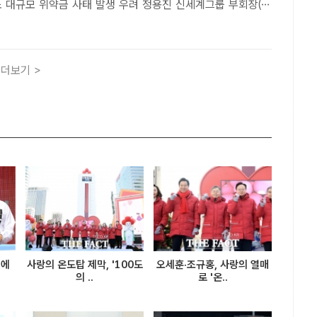
 위약금 사태 발생 우려 정용진 신세계그룹 부회장(작
스타필드 청라 쇼핑몰 건설과 돔구장 인허가에 적극적인 자세를
/더팩트 DB[더팩트ㅣ인천=김재경 기자] 인천시 청라국제..
더보기 >
식에
사랑의 온도탑 제막, '100도
오세훈·조규홍, 사랑의 열매
의 ..
로 '온..