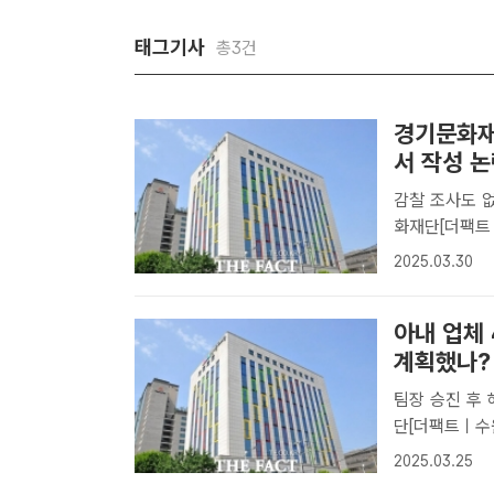
태그기사
총3건
경기문화재단
서 작성 
감찰 조사도 없이 내부
화재단[더팩트
억 원대 용역을
2025.03.30
해 '개인 일탈
아내 업체 
계획했나?
팀장 승진 후 해당 업무
단[더팩트ㅣ수
준 경기문화재
2025.03.25
의 부서로 끌어