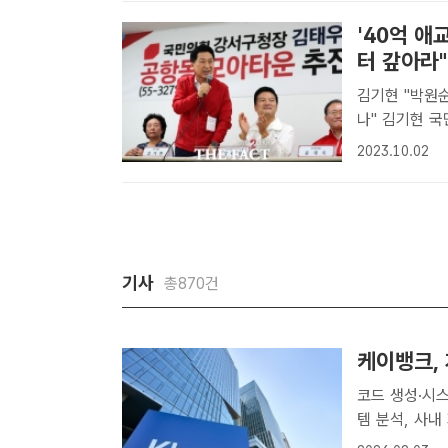
면..
'40억 애
터 갚아라"
김기현 "박원순
나" 김기현 국민의힘 대표가 2일 오전 서울 강서구 공항동모아타운추진위원
회 사무실에서
2023.10.02
=조성은 기자]
기사
총870건
케이뱅크, 
코드 생성·시스템 분석·
템 분석, 사내
틱 AI'를 도