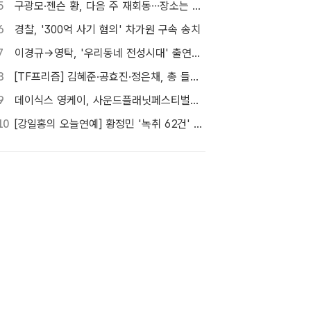
5
구광모·젠슨 황, 다음 주 재회동…장소는 실리콘밸리
6
경찰, '300억 사기 혐의' 차가원 구속 송치
7
이경규→영탁, '우리동네 전성시대' 출연…내일(8일) 첫 방송
8
[TF프리즘] 김혜준·공효진·정은채, 총 들고 액션 한판
9
데이식스 영케이, 사운드플래닛페스티벌서 '솔로 첫 헤드라이너' 확정
10
[강일홍의 오늘연예] 황정민 '녹취 62건' 속 의문, "왜 이렇게까지"