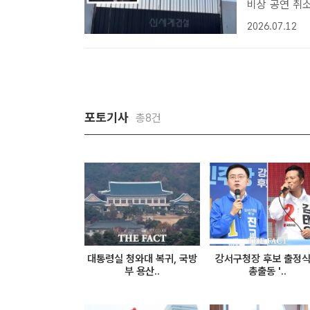
비상 공연 취소 대규모
은 사진)이 
2026.07.12
취하고 있다. 
포토기사
총8건
대통령실 청와대 복귀, 국방
강서구청장 후보 출정
부 용산..
총출동 '..