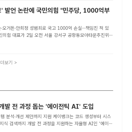
교' 발언 논란에 국민의힘 "민주당, 1000억부
·오거돈·안희정 성범죄로 국고 1000억 손실…책임진 적 있
 열린 간담회에서 인사말을 하고 있다. /뉴시스[더팩트ㅣ국회
 국민의힘이 "40억 선거비용은 애교로 봐달라"는 김태우..
더보기 >
개발 전 과정 돕는 '에이전틱 AI' 도입
개선 제안까지 지원 케이뱅크는 코드 생성부터 시스
 지식 검색까지 개발 전 과정을 지원하는 자율형 AI인 '에이전
입했다고 3일 밝혔다. /케이뱅크[더팩트ㅣ이선영 기자] 케이뱅