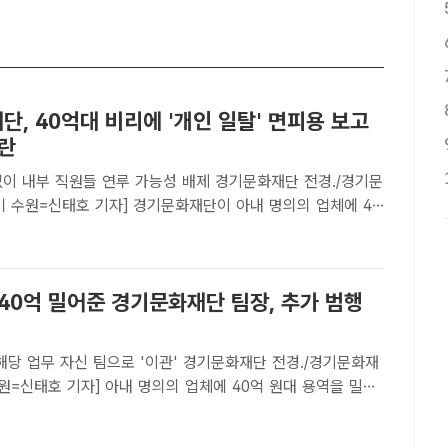
, 40억대 비리에 '개인 일탈' 면피용 보고
논란
 직원들 연루 가능성 배제 경기문화재단 전경./경기문
ㅣ수원=신태호 기자] 경기문화재단이 아내 명의의 업체에 40
 밀어준 소속 직원의 비리(<더팩트> 3월 25일 보도)와 관련
'로 결론짓는 면피용 보고서를 만든 것으로 확인..
40억 밀어준 경기문화재단 팀장, 추가 범행
 자신 팀으로 '이관' 경기문화재단 전경./경기문화재
원=신태호 기자] 아내 명의의 업체에 40억 원대 용역을 밀어
단 직원이 승진하면서 자리를 옮기게 되자 해당 업무를 자신
오는 데 관여한 정황이 나왔다.25일 '더팩트' 취재에 따르