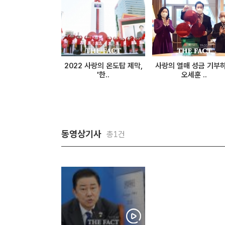
2022 사랑의 온도탑 제막,
사랑의 열매 성금 기부
'한..
오세훈 ..
동영상기사
총1건