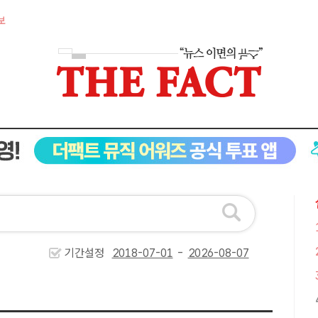
보
기간설정
-