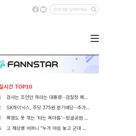
실시간 TOP10
1
검사는 조언만 하라는 대통령…검찰청 폐지 앞둔 합수본 '딜레마'
2
SK하이닉스, 주당 375원 분기배당…추가 주주환원 예고
3
폭염도 못 꺾는 '타는 목마름'…탑골공원 아리수 냉장고 가보니
4
고 채상병 어머니 "누가 마음 놓고 군대 보내겠나"…임성근 징역 3년에 분통