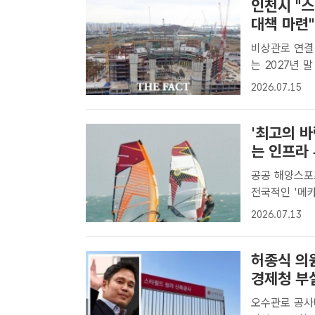
인천시 "
대책 마련"
비상관로 연결
는 2027년 
트DB[더팩트
2026.07.15
명했던 '스타필
'최고의 
는 인프라
공공 해양스포츠
전국적인 '메카'로 경북 포항 송도해수욕장이 전국적인 
명소로 손꼽힌다
2026.07.13
스포츠센터는 단
허종식 의
경제청 부
오수관로 공사비