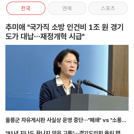
전국
연예
스포츠
추미애 "국가직 소방 인건비 1조 원 경기
도가 대납…재정개혁 시급"
울릉군 자유게시판 사실상 운영 중단…"폐쇄" vs "소통창구 지켜야"
"81년 지나도 끝나지 않은 고통"…경기도의회 울린 핵 피해자의 증언