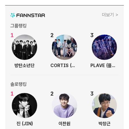
더보기 >
그룹랭킹
1
2
3
방탄소년단
CORTIS (코르티스)
PLAVE (플레이브)
솔로랭킹
1
2
3
진 (JIN)
이찬원
박창근