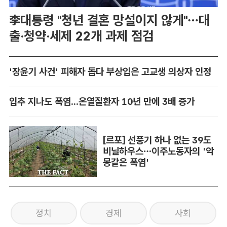
李대통령 "청년 결혼 망설이지 않게"…대
출·청약·세제 22개 과제 점검
'장윤기 사건' 피해자 돕다 부상입은 고교생 의상자 인정
입추 지나도 폭염...온열질환자 10년 만에 3배 증가
[르포] 선풍기 하나 없는 39도
비닐하우스…이주노동자의 '악
몽같은 폭염'
정치
경제
사회