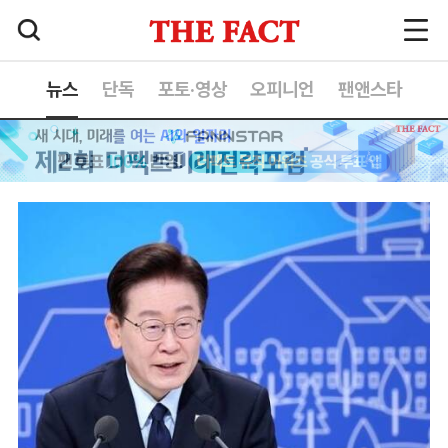
뉴스
단독
포토·영상
오피니언
팬앤스타