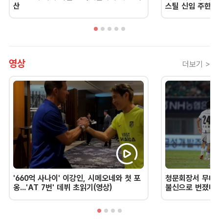
산
스틸 신임 주한 
영상
더보기 >
'660억 사나이' 이강인, 시메오네와 첫 포
청문회장서 무너진
옹...'AT 7번' 데뷔 초읽기(영상)
불신으로 번졌다 