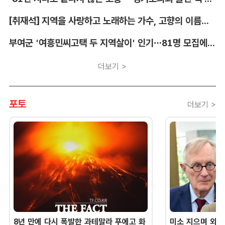
[취재석] 지역을 사랑하고 노래하는 가수, 고향의 이름을 남긴다
부여군 '여흥민씨고택 두 지역살이' 인기…81명 모집에 712명 몰려
더보기 >
포토
더보기 >
8년 만에 다시 폭발한 과테말라 푸에고 화
미소 지으며 외교