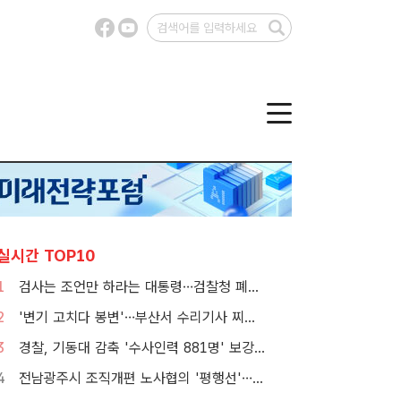
실시간 TOP10
1
검사는 조언만 하라는 대통령…검찰청 폐지 앞둔 합수본 '딜레마'
2
'변기 고치다 봉변'…부산서 수리기사 찌른 30대 여성 체포
3
경찰, 기동대 감축 '수사인력 881명' 보강…9월 초까지 상피제 시행
4
전남광주시 조직개편 노사협의 '평행선'…핵심부서 배치 결론 못 내