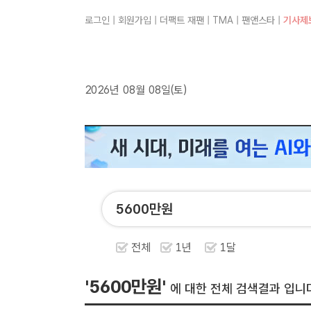
로그인
|
회원가입
|
더팩트 재팬
|
TMA
|
팬앤스타
|
기사제
2026년 08월 08일(토)
전체
1년
1달
'5600만원'
에 대한 전체 검색결과 입니다