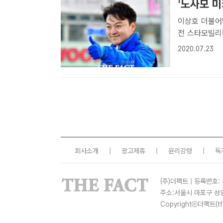
'노사모 미
이상호 더불어
전 스타모빌리
위원장 페이스북김봉현
2020.07.23
상호 더불어민
현 전 스타..
회사소개
|
광고제휴
|
윤리강령
|
독
(주)더팩트 | 등록번호: 
주소:서울시 마포구 성
Copyrightⓒ더팩트(