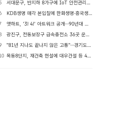
5
서대문구, 반지하 8가구에 IoT 안전관리서비스 추가 설치
6
KDB생명 매각 본입찰에 한화생명·흥국생명·한투금융 등 3개사 참여
7
앳하트, '3! 4!' 아트워크 공개…90년대 만화 캐릭터 변신
8
광진구, 전동보장구 급속충전소 36곳 운영…수리비도 지원
9
"81년 지나도 끝나지 않은 고통"…경기도의회 울린 핵 피해자의 증언
10
목동8단지, 재건축 현설에 대우건설 등 4곳…경쟁 입찰 성사될까