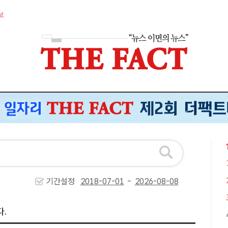
보
기간설정
-
.