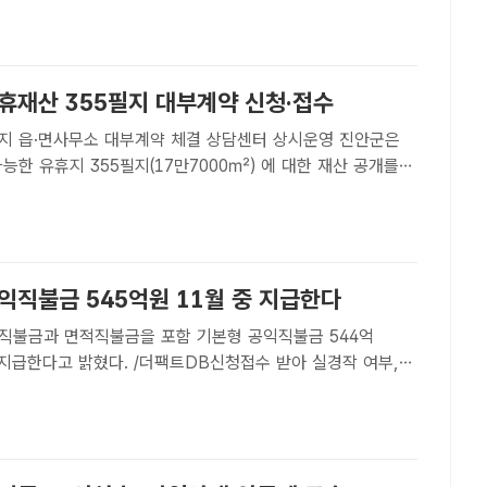
고에서 불이 났다.불이 나자 소방당국은 장비 14대, 인력
유휴재산 355필지 대부계약 신청·접수
 읍·면사무소 대부계약 체결 상담센터 상시운영 진안군은
능한 유휴지 355필지(17만7000㎡) 에 대한 재산 공개를
 밝혔다. 사진 진안군청 전경. /진안군 제공[더팩트 | 진안=
북 진안군은 공유재산의 체계적 관리 및 지방재정 확충을..
익직불금 545억원 11월 중 지급한다
직불금과 면적직불금을 포함 기본형 공익직불금 544억
 지급한다고 밝혔다. /더팩트DB신청접수 받아 실경작 여부,
 [더팩트 l 해남=김대원 기자] 해남군은 관
농가, 2만7900ha에 대해 기본형 공익직불금 544억7300만