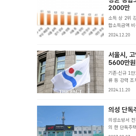
2000만
소득 상 2위 
합소득금액 비중은 전년 대
세 신고인원 1
2024.12.20
·구별 1인당 
서울시, 고
5600만원
기존·신규 1
류 등 강력 조치 서울시가 누리집에 1년이 지난 고액·상습 체납
2686명의 정
2024.11.20
시 고액 상습 
의성 단독
의성소방서 전
의 한 단독주택
다.23일 경북