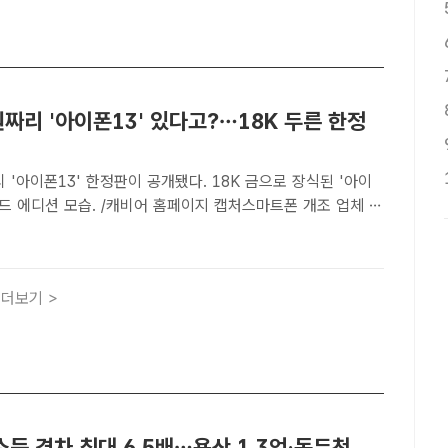
원짜리 '아이폰13' 있다고?…18K 두른 한정
리 '아이폰13' 한정판이 공개됐다. 18K 금으로 장식된 '아이
골드 에디션 모습. /캐비어 홈페이지 캡처스마트폰 개조 업체 캐
품 선봬 [더팩트｜한예주 기자] 8일 국내 정식
있는 '아이폰13'의 '토탈 골드' 에디션이 공개..
더보기 >
득 격차 최대 6.5배…용산 1.3억·동두천