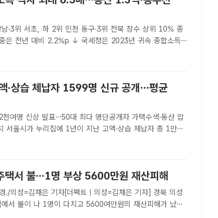
강남·3위 서초, 하 2위 인천 동구·3위 전북 장수 상위 10% 종
비 2.2%p ↓ 국세청은 2023년 귀속 종합소득
148만명으로 전년 대비 11.7% 늘었다고 20일 밝혔다. 시·군
평균 종합소득금액 상위 20곳 현황..
액·상습 체납자 1599명 신규 공개…평균
만2천여명 신상 발표…50대 최다 명단공개자 가택수색·동산 압
자 총 1만
보를 공개했다. /남용희 기자[더팩트ㅣ정소양 기자] 올해 서울
체납자 명단에 1590여명이 새로 이름을 올렸다...
주택서 불…1명 부상 5600만원 재산피해
경./의성=김채은 기자[더팩트ㅣ의성=김채은 기자] 경북 의성
에서 불이 나 1명이 다치고 5600여만원의 재산피해가 났
소방본부 등에 따르면 전날 오후 10시 7분쯤 의성군 단촌면의