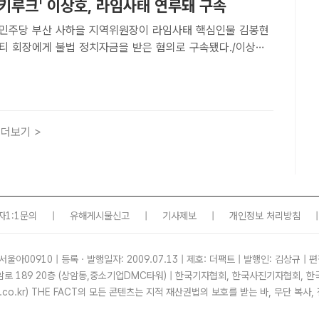
키루크' 이상호, 라임사태 연루돼 구속
민주당 부산 사하을 지역위원장이 라임사태 핵심인물 김봉현
티 회장에게 불법 정치자금을 받은 혐의로 구속됐다./이상호
 전 회장에 금품 수수 혐의 [더팩트ㅣ장우성 기자] 이
주당 부산 사하구을 지역위원장이 '라임사태' 핵심인물 김봉
더보기 >
자1:1문의
|
유해게시물신고
|
기사제보
|
개인정보 처리방침
|
서울아00910 | 등록ㆍ발행일자: 2009.07.13 | 제호: 더팩트 | 발행인: 김상규 | 편
암로 189 20층 (상암동,중소기업DMC타워) | 한국기자협회, 한국사진기자협회,
tf.co.kr) THE FACT의 모든 콘텐츠는 지적 재산권법의 보호를 받는 바, 무단 복