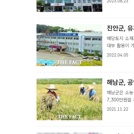
2023.08.23
한 단독주택 창
59..
진안군, 
해당토지 소재지
대부 활용이 가
시작했다고 5일
2022.04.05
최영 기자] 전
해남군, 공
해남군은 소농
7,300만원을
자격요건 충족 여부 등 검토 지급
2021.11.22
내 1만4392
원..