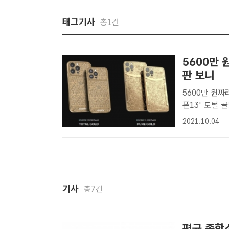
태그기사
총1건
5600만 
판 보니
5600만 원짜
폰13' 토털 
비어서 18K 황금 도금한 제
2021.10.04
출시를 앞두고 
기사
총7건
평균 종합소