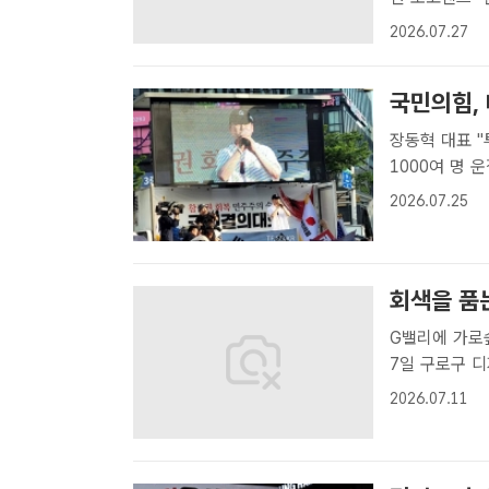
경희 경북 청
2026.07.27
불어민주당 당원
국민의힘,
장동혁 대표 "투
1000여 명 운집…지역
대구시 중구 
2026.07.25
서 모자를 쓴 
회색을 품는
G밸리에 가로숲정원 
7일 구로구 
[더팩트ㅣ문화영
2026.07.11
곳곳에 정원을 