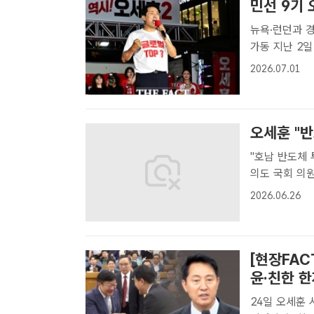
민선 9기 
뉴욕·런던과 경
가동 지난 2일 '글로벌 톱3'가 적힌 티셔츠를 입은 오세훈 국민의힘 서울시
장 후보가 서
2026.07.01
지지를 호소하고
오세훈 "
"호남 반도체 투자, 기업 자유
의도 국회 의
나에서 '6.3
2026.06.26
김민지 기자[
[현장FAC
윤·친한 한
24일 오세훈 