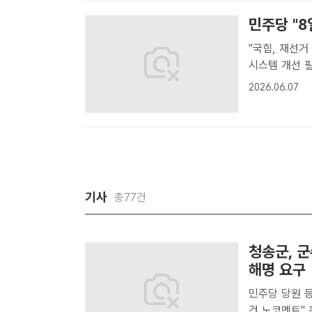
민주당 "8
"국힘, 재선거
시스템 개선 필요…"
원내대표가 8
2026.06.07
를 본격적으로 
기사
총77건
청송군, 
해명 요구
민주당 당원 등
건 노코멘트" 윤경희 경북 청송군수. /청송군[더팩트┃청송=박병선 기자] 윤