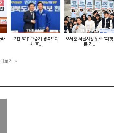
바라
'7전 8기' 오중기 경북도지
오세훈 서울시장 뒤로 '피켓
사 후..
든 진..
더보기 >