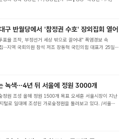
송군수가 등장하는 것으로 보이는 음성파일이 대거 유포돼 더
 등 일부 군민들이 윤 군수의 해명을 요구하고 나섰다...
 대구 반월당에서 '참정권 수호' 장외집회 열어
표율 조작, 부정선거 세상 밖으로 끌어내" 폭염경보 속
 국회의원 참석 저조 장동혁 국민의힘 대표가 25일
반월당에서 열린 '참정권 회복 민주주의 수호 국민결의대회'에
채 연설하고 있다. /박병선 기자[더팩트┃대구=박병선 기..
 녹색…4년 뒤 서울에 정원 3000개
조성 올해 정원 1500개 목표 오세훈 서울시장이 지난
디지털로 일대에 조성된 가로숲정원을 둘러보고 있다. /서울시
 기자] 서울시의 '정원도시 서울'이 민선 9기를 맞아 도심
만드는 것에서 나아가 산업단지와 생활권, 관광, 기후위기 ..