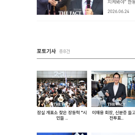
지켜봐야" 한동훈 의원, 
이 당대표가 필
2026.06.24
장은 24일 국
포토기사
총8건
잠실 개표소 찾은 장동혁 "시
이재용 회장, 신분증 들고
민들 ..
전투표..