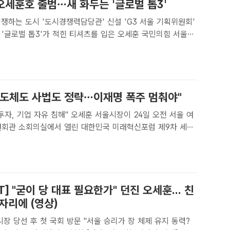
오세훈호 출범…새 화두는 '글로벌 톱3'
쟁하는 도시 '도시경쟁력담당관' 신설 'G3 서울 기획위원회'
울 서대문구 신촌역 스타광장에서 열린 파이널 유세에 참석해
 있다. /배정한 기자[더팩트ㅣ문화영 기자] 민선 9기..
반도체도 사법도 정략…이재명 폭주 멈춰야"
 침해" 오세훈 서울시장이 24일 오전 서울 여
원회관 소회의실에서 열린 대한민국 미래혁신포럼 제9차 세미
지방선거 진단과 향후 과제'를 주제로 강연을 하고 있다. /국회=
더팩트ㅣ정소양 기자] 오세훈 서울시장이 이재명 정부의 반..
T] "굳이 당 대표 필요한가" 던진 오세훈... 친
자리에 (영상)
시장 당선 후 첫 국회 방문 "서울 승리가 장 체제 유지 동력?