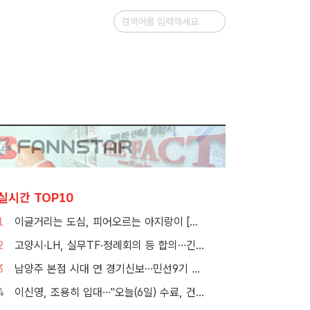
실시간 TOP10
1
이글거리는 도심, 피어오르는 아지랑이 [TF사진관]
2
고양시·LH, 실무TF·정례회의 등 합의…긴밀한 협력체계 구축
3
남양주 본점 시대 연 경기신보…민선9기 맞춰 '4S 혁신' 시동
4
이신영, 조용히 입대…"오늘(6일) 수료, 건강하게 돌아올 것"