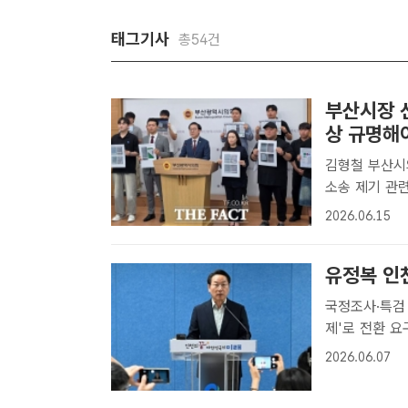
태그기사
총54건
부산시장 
상 규명해
김형철 부산시
소송 제기 관
기자] 김형철 
2026.06.15
송을 제기하고
적인 진..
유정복 인
국정조사·특검
제'로 전환 요구 유정복 인천시장이 7일 시청 브리핑룸에서 기자
고 있다. /유
2026.06.07
인천시장이 6
정..