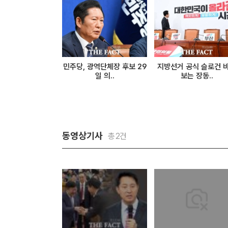
민주당, 광역단체장 후보 29
지방선거 공식 슬로건 
일 의..
보는 장동..
동영상기사
총2건