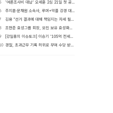
5
'여론조사비 대납' 오세훈 2심 21일 첫 공판…1심 당선무효형
6
주지훈·문채원 소속사, 루머+악플 강경 대응…"익명글도 법적 절차 가능"
7
김용 "선거 결과에 대해 책임지는 자세 필요해"…정청래 정조준
8
조현준 효성그룹 회장, 모친 보유 효성화학 지분 전량 매입
9
[강일홍의 이슈토크] 이승기 '105억 전세금' 비상…오늘 만기, 돌려받을 수 있나?
10
경찰, 초과근무 기록 허위로 꾸며 수당 받은 현직 경찰관 2명 대기발령 조치