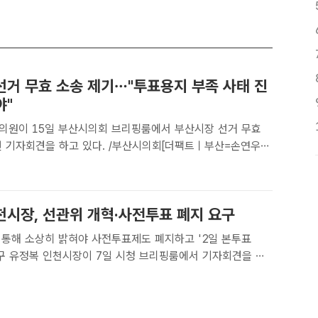
선거 무효 소송 제기…"투표용지 부족 사태 진
야"
의원이 15일 부산시의회 브리핑룸에서 부산시장 선거 무효
련 기자회견을 하고 있다. /부산시의회[더팩트ㅣ부산=손연우
부산시의원이 지난 6·3 부산시장 선거와 관련해 선거무효 소
 투표용지 부족 사태와 개표 과정의 오류 의혹 등에 대한 전면
천시장, 선관위 개혁·사전투표 폐지 요구
 통해 소상히 밝혀야 사전투표제도 폐지하고 '2일 본투표
회견을 하
정복 시장 페이스북 캡쳐[더팩트ㅣ인천= 김재경 기자] 유정복
·3지방선거 투표 과정 중 드러난 투표용지 부족 사태와 관련