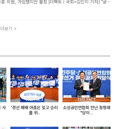
가입했지만 불참 [더팩트｜국회=김민지 기자] "굳
요한가... 원내 중심 정당으로 바뀌어야 한다."오세훈 서울시
회에서 열린 국민의힘 의원 모임에서 당 운영 구조를 ..
더보기 >
 사
'경선 패배 아픔은 잊고 승리
소상공인연합회 만난 정청래
를 위..
"당이 ..