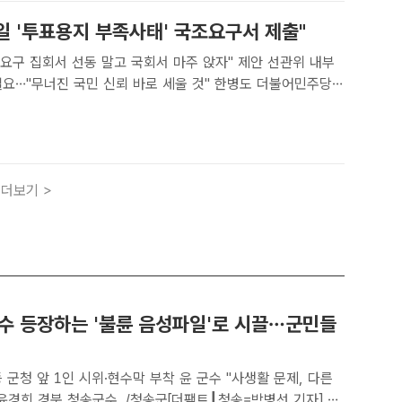
일 '투표용지 부족사태' 국조요구서 제출"
 요구 집회서 선동 말고 국회서 마주 앉자" 제안 선관위 내부
무너진 국민 신뢰 바로 세울 것" 한병도 더불어민주당
일 여의도 국회에서 긴급 회견을 열고, 오는 8일부터 국정조사
추진하겠다고 밝혔다. 사진은 한 원내대표가 지난 4일 국..
더보기 >
군수 등장하는 '불륜 음성파일'로 시끌…군민들
 군청 앞 1인 시위·현수막 부착 윤 군수 "사생활 문제, 다른