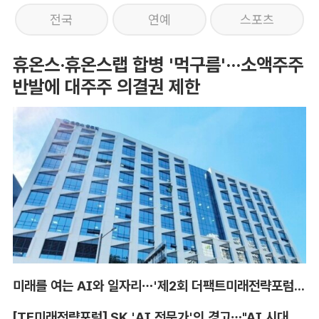
전국
연예
스포츠
휴온스·휴온스랩 합병 '먹구름'···소액주주
반발에 대주주 의결권 제한
미래를 여는 AI와 일자리…'제2회 더팩트미래전략포럼' 참가 신청
[TF미래전략포럼] SK 'AI 전문가'의 경고…"AI 시대, 인재 격차 더 커진다"