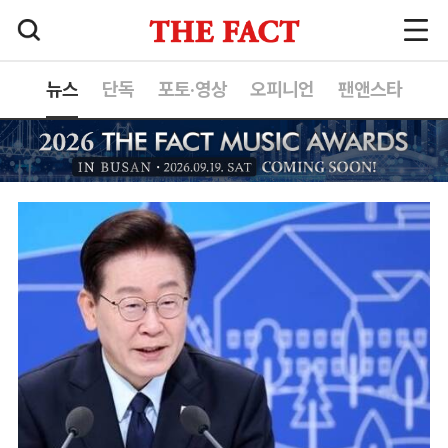
뉴스
단독
포토·영상
오피니언
팬앤스타