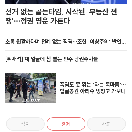
선거 없는 골든타임, 시작된 '부동산 전
쟁'…정권 명운 가른다
소통 원활하다며 전례 없는 직격…조현 '이상주의' 발언 논란
[취재석] 제 얼굴에 침 뱉는 민주 당권주자들
폭염도 못 꺾는 '타는 목마름'…
탑골공원 아리수 냉장고 가보니
정치
경제
사회