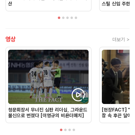
산
스틸 신임 주한 
영상
더보기 >
청문회장서 무너진 심판 리더십, 그라운드
[현장FACT] "한
불신으로 번졌다 [이영규의 비욘더매치]
참 속 후끈 달아