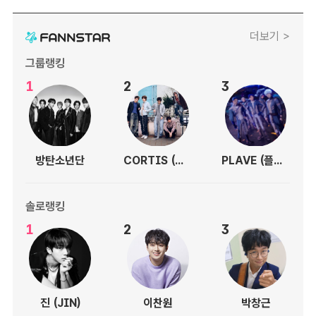
더보기 >
그룹랭킹
1
2
3
방탄소년단
CORTIS (코르티스)
PLAVE (플레이브)
솔로랭킹
1
2
3
진 (JIN)
이찬원
박창근