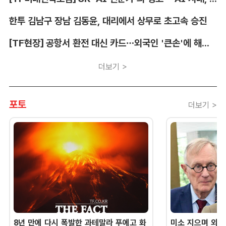
한투 김남구 장남 김동윤, 대리에서 상무로 초고속 승진
[TF현장] 공항서 환전 대신 카드…외국인 '큰손'에 해외카드 매입 시장 쑥
더보기 >
포토
더보기 >
8년 만에 다시 폭발한 과테말라 푸에고 화
미소 지으며 외교