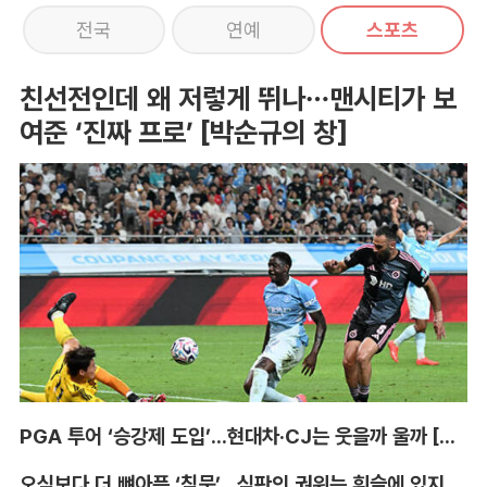
전국
연예
스포츠
친선전인데 왜 저렇게 뛰나…맨시티가 보
여준 ‘진짜 프로’ [박순규의 창]
PGA 투어 ‘승강제 도입’...현대차·CJ는 웃을까 울까 [박호윤의 IN&OUT]
오심보다 더 뼈아픈 ‘침묵’...심판의 권위는 휘슬에 있지 않다 [박순규의 창]