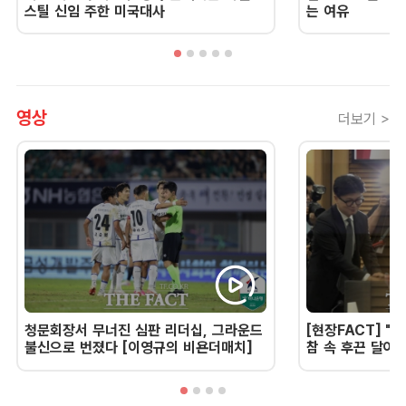
스틸 신임 주한 미국대사
는 여유
영상
더보기 >
청문회장서 무너진 심판 리더십, 그라운드
[현장FACT] "한
불신으로 번졌다 [이영규의 비욘더매치]
참 속 후끈 달아