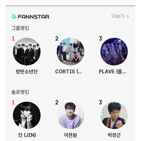
더보기 >
그룹랭킹
1
2
3
방탄소년단
CORTIS (코르티스)
PLAVE (플레이브)
솔로랭킹
1
2
3
진 (JIN)
이찬원
박창근