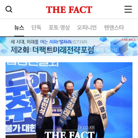
뉴스
단독
포토·영상
오피니언
팬앤스타