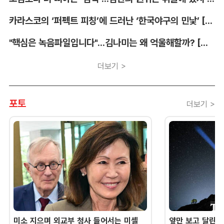
카라스코의 ‘퍼펙트 피칭’에 드러난 ‘한국야구의 민낯’ [김대호의 야구생각]
"핵심은 녹음파일입니다"...김나미는 왜 억울해할까? [유병철의 스포츠 렉시오]
더보기 >
포토
더보기 >
미소 지으며 외교부 청사 들어서는 미셸
앞만 보고 달린