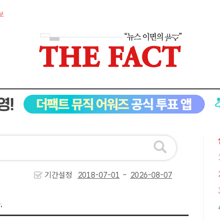
보
기간설정
-
.