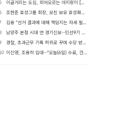
5
이글거리는 도심, 피어오르는 아지랑이 [TF사진관]
6
조현준 효성그룹 회장, 모친 보유 효성화학 지분 전량 매입
7
김용 "선거 결과에 대해 책임지는 자세 필요해"…정청래 정조준
8
남양주 본점 시대 연 경기신보…민선9기 맞춰 '4S 혁신' 시동
9
경찰, 초과근무 기록 허위로 꾸며 수당 받은 현직 경찰관 2명 대기발령 조치
10
이신영, 조용히 입대…"오늘(6일) 수료, 건강하게 돌아올 것"