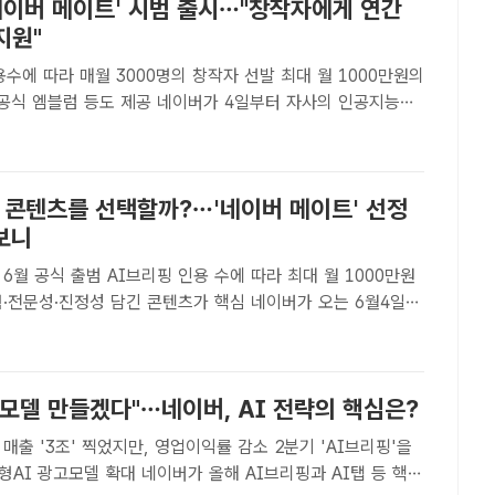
네이버 메이트' 시범 출시…"창작자에게 연간
지원"
용수에 따라 매월 3000명의 창작자 선발 최대 월 1000만원의
등도 제공 네이버가 4일부터 자사의 인공지능
에서 콘텐츠 인용수에 따라 금전적 보상 등을 제공하는 창작자
'네이버 메이트'를 시작했다. /네이버[더팩트ㅣ최문정..
떤 콘텐츠를 선택할까?…'네이버 메이트' 선정
보니
6월 공식 출범 AI브리핑 인용 수에 따라 최대 월 1000만원
성·진정성 담긴 콘텐츠가 핵심 네이버가 오는 6월4일
 지원 프로그램 '네이버 메이트' 프로그램을 시작한다고 밝혔
일구 네이버 콘텐츠 서비스 부문장이 지난 28일 오전 서..
모델 만들겠다"…네이버, AI 전략의 핵심은?
 매출 '3조' 찍었지만, 영업이익률 감소 2분기 'AI브리핑'을
대 네이버가 올해 AI브리핑과 AI탭 등 핵심