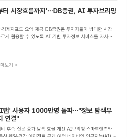
부터 시장흐름까지'…DB증권, AI 투자브리핑
 요약 제공 DB증권은 투자자들이 방대한 시장
빠르게 활용할 수 있도록 AI 기반 투자정보 서비스를 자사
도입한다고 밝혔다. /DB증권[더팩트ㅣ장혜승 기자] DB증권
방대한 시장 정보를 쉽고 빠르게 활용할 수 있도록 AI 기반..
더보기 >
AI탭' 사용자 1000만명 돌파…"정보 탐색부
지 연결"
대비 후속 질문 증가·탐색 효율 개선 AI브리핑·스마트렌즈와
·건강 에이전트 공개 예정 네이버의 인공지능(AI) 검