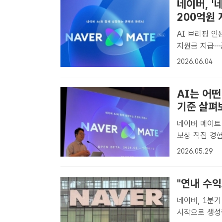
네이버, '
200억원 
AI 브리핑 인
지원금 지급…공식 엠블럼 
(AI) 서비스
2026.06.04
지원 프로그램 
AI는 어
기준 살펴
네이버 메이트 
보상 직접 경험·전문
콘텐츠 창작자
2026.05.29
다. 사진은 이
"연내 수익
네이버, 1분기
시작으로 생성형AI 광고모델 확