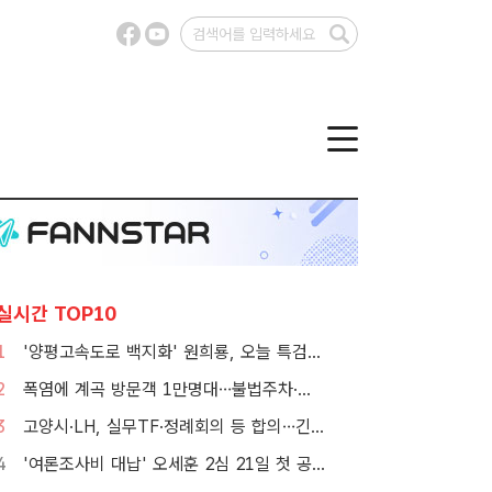
실시간 TOP10
1
'양평고속도로 백지화' 원희룡, 오늘 특검 2차 피의자 조사
2
폭염에 계곡 방문객 1만명대…불법주차·쓰레기는 골치
3
고양시·LH, 실무TF·정례회의 등 합의…긴밀한 협력체계 구축
4
'여론조사비 대납' 오세훈 2심 21일 첫 공판…1심 당선무효형