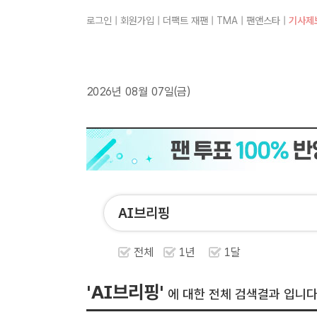
로그인
|
회원가입
|
더팩트 재팬
|
TMA
|
팬앤스타
|
기사제
2026년 08월 07일(금)
전체
1년
1달
'AI브리핑'
에 대한 전체 검색결과 입니다