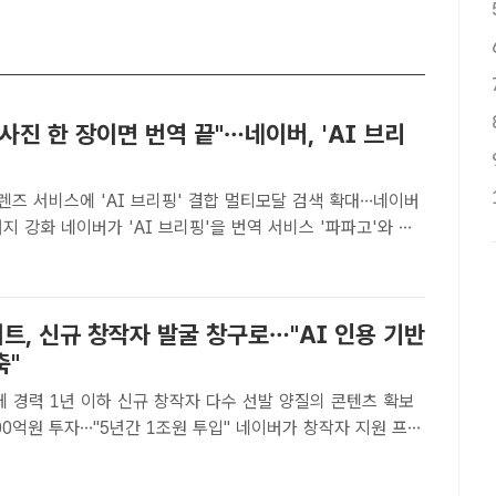
사진 한 장이면 번역 끝"…네이버, 'AI 브리
렌즈 서비스에 'AI 브리핑' 결합 멀티모달 검색 확대…네이버
을 번역 서비스 '파파고'와 이
마트렌즈'로 확대 적용했다. /더팩트 DB[더팩트ㅣ최문정 기
휴가철을 맞아 해외여행 수요가 늘어나는 가운데, ..
트, 신규 창작자 발굴 창구로…"AI 인용 기반
축"
 경력 1년 이하 신규 창작자 다수 선발 양질의 콘텐츠 확보
 투자…"5년간 1조원 투입" 네이버가 창작자 지원 프로
이트'를 활용해 자체 콘텐츠 데이터를 확보하고 있다. /더팩
최문정 기자] 네이버의 창작자 지원 프로그램 '네이버..