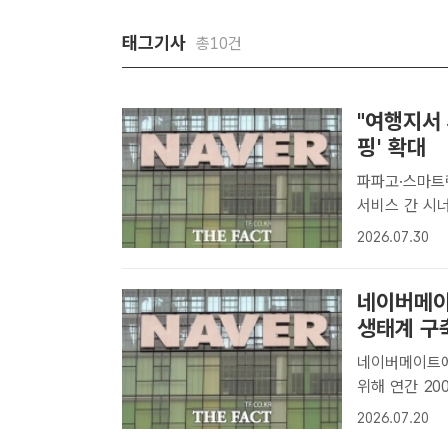
태그기사
총10건
"여행지서 
핑' 확대
파파고·스마트
서비스 간 시너지 강화 네이버가 'AI 브리핑'
미지 검색 '스
2026.07.30
자] 본격적인 
네이버메이
생태계 구
네이버메이트에
위해 연간 2000억원
그램 '네이버메
2026.07.20
트DB[더팩트ㅣ