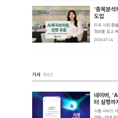
'종목분석
도입
미국 시장·환율·경제지표도
정보를 쉽고 
MTS에 신규 
2026.07.14
은 투자자들이 
기사
총8건
네이버, '
터 실행까
시범 서비스 
연동…연내 부동산·웨일