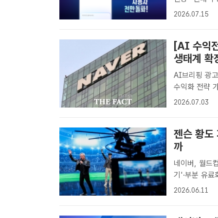
색 서비스 'A
2026.07.15
[더팩트ㅣ최문정
[AI 수익
생태계 확
AI브리핑 광고
수익화 전략 가속 네이버가 올해 하반기부터 자사 인공지능(AI
브리핑'과 'A
2026.07.03
이다. /더팩트
젠슨 황도
까
네이버, 월드
기'·부분 유료화 시도 젠슨 황 엔비디아 최고경영
이버 이사회 의
2026.06.11
버추얼 스튜디
소통..