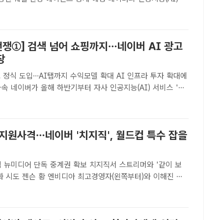
I탭'이 출시 18일만에 이용자 1000만명을 돌파했다. /네이버
 기자] 네이버는 지난달 정식 출시한 대화..
전쟁①] 검색 넘어 쇼핑까지…네이버 AI 광고
장
 정식 도입…AI탭까지 수익모델 확대 AI 인프라 투자 확대에
) 서비스 'AI
I탭' 등에 광고모델을 붙이며 본격적인 수익화에 돌입할 예정
DB인공지능(AI) 시대가 본격 개막한 가운데, 이를..
 지원사격…네이버 '치지직', 월드컵 특수 잡을
컵 뉴미디어 단독 중계권 확보 치지직서 스트리머와 '같이 보
자(왼쪽부터)와 이해진 네
장이 지난 8일 경기도 성남시 네이버 1784 사옥에 마련된
오인 '비전 스튜디오'에서 가상의 축구경기장을 배경으로 팬