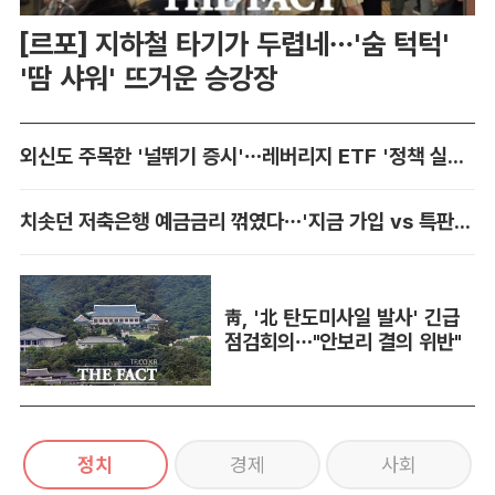
[르포] 지하철 타기가 두렵네…'숨 턱턱'
'땀 샤워' 뜨거운 승강장
외신도 주목한 '널뛰기 증시'…레버리지 ETF '정책 실패' 책임론 공방
치솟던 저축은행 예금금리 꺾였다…'지금 가입 vs 특판 대기' 셈법 복잡
靑, '北 탄도미사일 발사' 긴급
점검회의…"안보리 결의 위반"
정치
경제
사회