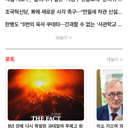
조국혁신당, 靑에 새로운 시각 촉구…"전월세 차관 신설해야"
한병도 "3번의 육사 쿠데타…간과할 수 없는 '사관학교 통합' 명분"
더보기 >
포토
더보기 >
8년 만에 다시 폭발한 과테말라 푸에고 화
미소 지으며 외교