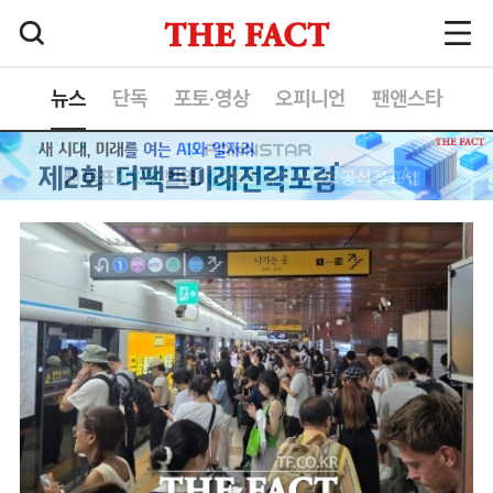
뉴스
단독
포토·영상
오피니언
팬앤스타