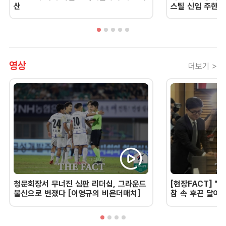
산
스틸 신임 주한 
영상
더보기 >
청문회장서 무너진 심판 리더십, 그라운드
[현장FACT] "한
불신으로 번졌다 [이영규의 비욘더매치]
참 속 후끈 달아