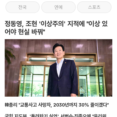
전국
연예
스포츠
정동영, 조현 '이상주의' 지적에 "이상 있
어야 현실 바꿔"
韓총리 "교통사고 사망자, 2030년까지 30% 줄이겠다"
국힘 지도부, '돌려차기 실언' 서범수·진종오에 "윤리위 엄중 조치"