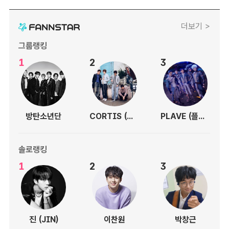
더보기 >
그룹랭킹
1
2
3
방탄소년단
CORTIS (코르티스)
PLAVE (플레이브)
솔로랭킹
1
2
3
진 (JIN)
이찬원
박창근