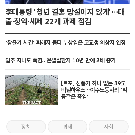
李대통령 "청년 결혼 망설이지 않게"…대
출·청약·세제 22개 과제 점검
'장윤기 사건' 피해자 돕다 부상입은 고교생 의상자 인정
입추 지나도 폭염...온열질환자 10년 만에 3배 증가
[르포] 선풍기 하나 없는 39도
비닐하우스…이주노동자의 '악
몽같은 폭염'
정치
경제
사회