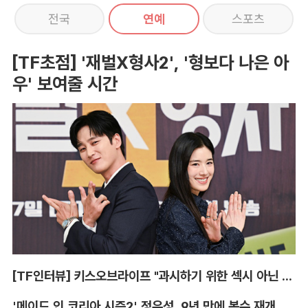
전국
연예
스포츠
[TF초점] '재벌X형사2', '형보다 나은 아
우' 보여줄 시간
[TF인터뷰] 키스오브라이프 "과시하기 위한 섹시 아닌 당당함"
'메이드 인 코리아 시즌2' 정우성, 9년 만에 복수 재개