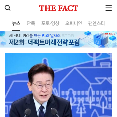
뉴스
단독
포토·영상
오피니언
팬앤스타