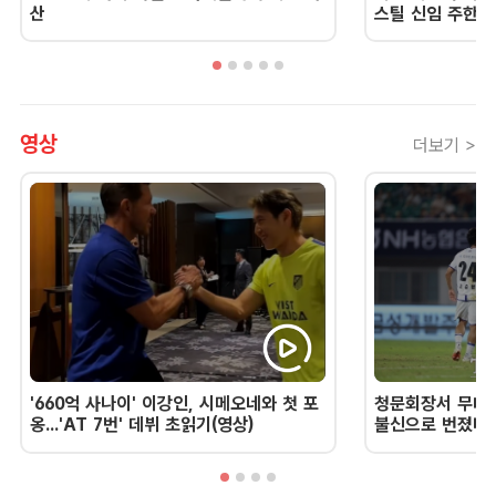
산
스틸 신임 주한 
영상
더보기 >
'660억 사나이' 이강인, 시메오네와 첫 포
청문회장서 무너진
옹...'AT 7번' 데뷔 초읽기(영상)
불신으로 번졌다 