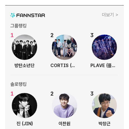
더보기 >
그룹랭킹
1
2
3
방탄소년단
CORTIS (코르티스)
PLAVE (플레이브)
솔로랭킹
1
2
3
진 (JIN)
이찬원
박창근