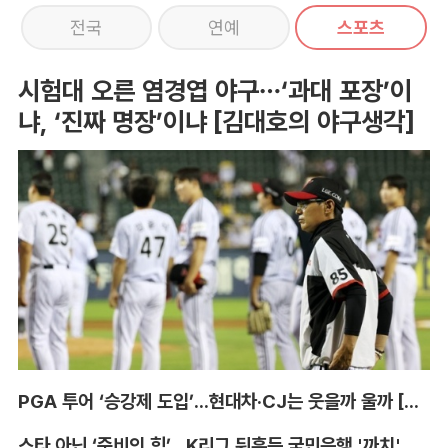
전국
연예
스포츠
시험대 오른 염경엽 야구…‘과대 포장’이
냐, ‘진짜 명장’이냐 [김대호의 야구생각]
PGA 투어 ‘승강제 도입’...현대차·CJ는 웃을까 울까 [박호윤의 IN&OUT]
스타 아닌 ‘준비의 힘’...K리그 뒤흔든 국민은행 '까치' 사단 [이영규의 비욘더매치]