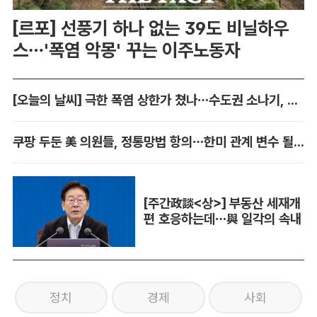
[르포] 선풍기 하나 없는 39도 비닐하우
스…'폭염 악몽' 꾸는 이주노동자
[오늘의 날씨] 극한 폭염 상한가 쳤나…수도권 소나기, 동해안에 폭우
쿠팡 두둔 美 의원들, 정통망법 항의…한미 관계 변수 될까
[주간政談<상>] 부동산 세재개
편 호응하는데…與 일각의 속내
정치
경제
사회