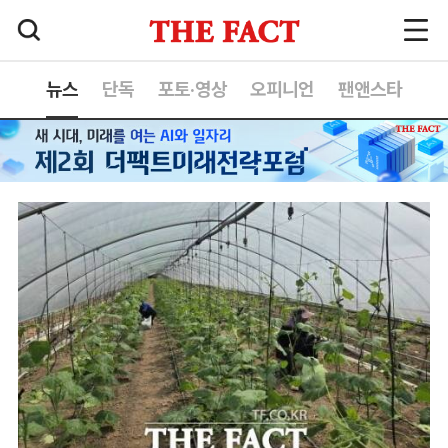
뉴스
단독
포토·영상
오피니언
팬앤스타