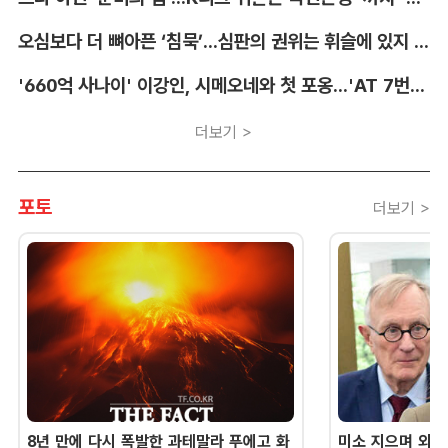
오심보다 더 뼈아픈 ‘침묵’...심판의 권위는 휘슬에 있지 않다 [박순규의 창]
'660억 사나이' 이강인, 시메오네와 첫 포옹...'AT 7번' 데뷔 초읽기
더보기 >
포토
더보기 >
8년 만에 다시 폭발한 과테말라 푸에고 화
미소 지으며 외교