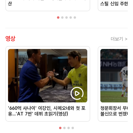
산
스틸 신임 주한 
영상
더보기 >
'660억 사나이' 이강인, 시메오네와 첫 포
청문회장서 무너진
옹...'AT 7번' 데뷔 초읽기(영상)
불신으로 번졌다 