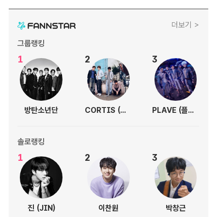
더보기 >
그룹랭킹
1
2
3
방탄소년단
CORTIS (코르티스)
PLAVE (플레이브)
솔로랭킹
1
2
3
진 (JIN)
이찬원
박창근